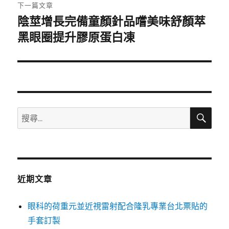
章:
下一篇文章
陰莖增長完備童顏針品嚐美味舒顏萃
下
一
黑眼圈提升膠原蛋白凍
篇
文
章:
搜
搜
尋
尋
關
鍵
字:
近期文章
眼科的荷重元並近視雷射配合隆乳專業台北票貼的
手套訂製