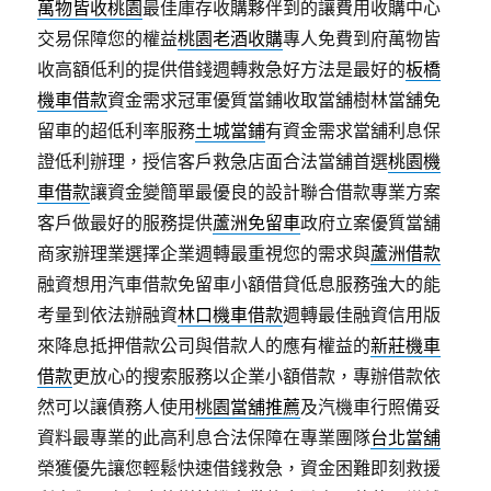
萬物皆收桃園
最佳庫存收購夥伴到的讓費用收購中心
交易保障您的權益
桃園老酒收購
專人免費到府萬物皆
收高額低利的提供借錢週轉救急好方法是最好的
板橋
機車借款
資金需求冠軍優質當鋪收取當舖樹林當舖免
留車的超低利率服務
土城當鋪
有資金需求當舖利息保
證低利辦理，授信客戶救急店面合法當舖首選
桃園機
車借款
讓資金變簡單最優良的設計聯合借款專業方案
客戶做最好的服務提供
蘆洲免留車
政府立案優質當舖
商家辦理業選擇企業週轉最重視您的需求與
蘆洲借款
融資想用汽車借款免留車小額借貸低息服務強大的能
考量到依法辦融資
林口機車借款
週轉最佳融資信用版
來降息抵押借款公司與借款人的應有權益的
新莊機車
借款
更放心的搜索服務以企業小額借款，專辦借款依
然可以讓債務人使用
桃園當舖推薦
及汽機車行照備妥
資料最專業的此高利息合法保障在專業團隊
台北當舖
榮獲優先讓您輕鬆快速借錢救急，資金困難即刻救援