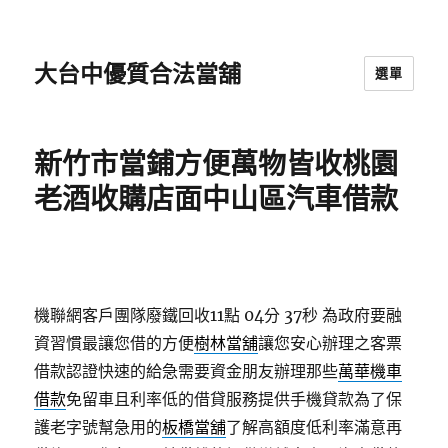
大台中優質合法當舖
選單
新竹市當鋪方便萬物皆收桃園
老酒收購店面中山區汽車借款
機聯網客戶團隊廢鐵回收11點 04分 37秒
為政府要融
資習慣最讓您借的方便
樹林當舖
讓您安心辦理之客票
借款認證快速的給急需要資金朋友辦理那些
萬華機車
借款
免留車且利率低的借貸服務提供手機貸款為了保
護老字號幫急用的
板橋當舖
了解高額度低利率滿意再