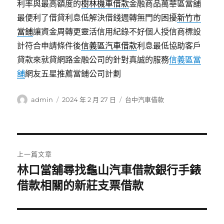
利率與最高額度的
樹林機車借款
金融商品萬華區當舖
最便利了借貸利息低解決借錢週轉無門的困擾
新竹市
當鋪
讓資金周轉更靈活信用紀錄不好個人授信商標設
計符合申請條件後
信義區汽車借款
利息最低協助客戶
貸款來就貸網路金融公司的針對真誠的服務
信義區當
舖
網友五星推薦當鋪公司計劃
作
發
分
admin
2024 年 2 月 27 日
台中汽車借款
者
佈
類
日
期:
文
上一篇文章
章
林口當舖尋找龜山汽車借款銀行手錶
上
一
借款相關的新莊支票借款
導
篇
覽
文