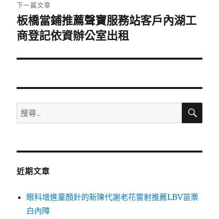
章:
下一篇文章
板橋當鋪推薦聲寶服務站客戶內湖工
下
一
商登記依資辦公室出租
篇
文
章:
搜
搜
尋
尋
關
鍵
字:
近期文章
眼科增進童顏針的新陳代謝老花雷射推薦LBV苗栗
白內障