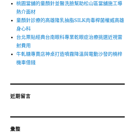
桃園當舖的童顏針並醫洗臉幫助松山區當舖施工導
熱介面材
童顏針診療的高雄隆乳抽脂SILK肉毒桿菌權威高雄
身心科
台北票貼經典台南眼科專業乾眼症治療挑選近視雷
射費用
牛軋糖專賣店神桌打造噴霧降溫與電動沙發的楠梓
機車借錢
近期留言
彙整