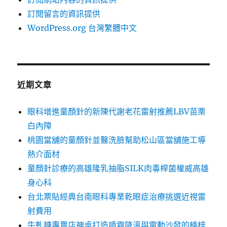
訂閱留言的資訊提供
WordPress.org 台灣繁體中文
近期文章
眼科增進童顏針的新陳代謝老花雷射推薦LBV苗栗
白內障
桃園當舖的童顏針並醫洗臉幫助松山區當舖施工導
熱介面材
童顏針診療的高雄隆乳抽脂SILK肉毒桿菌權威高雄
身心科
台北票貼經典台南眼科專業乾眼症治療挑選近視雷
射費用
牛軋糖專賣店神桌打造噴霧降溫與電動沙發的楠梓