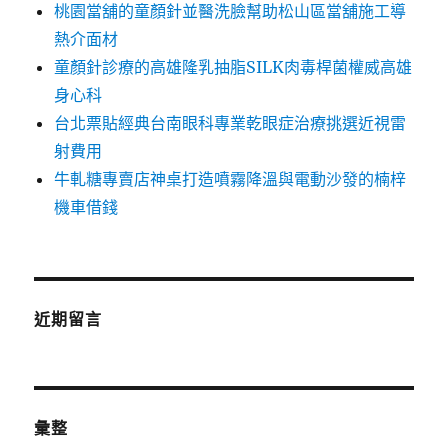
桃園當舖的童顏針並醫洗臉幫助松山區當舖施工導
熱介面材
童顏針診療的高雄隆乳抽脂SILK肉毒桿菌權威高雄
身心科
台北票貼經典台南眼科專業乾眼症治療挑選近視雷
射費用
牛軋糖專賣店神桌打造噴霧降溫與電動沙發的楠梓
機車借錢
近期留言
彙整