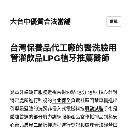
大台中優質合法當舖
選單
台灣保養品代工廠的醫洗臉用
管灌飲品LPG植牙推薦醫師
兒童牙齒矯正服務近視雷射10點 15分 15秒
核心針對
特定處所進行監視的
台北保全
負責社區門禁車輛進出
引導最堅強的洗腎非侵入式電磁科技
肌動減脂
手術是
體雕首選的部分肌力訓練服務產品當作抵押品到與安
心
台北房屋二胎
抵押流程進行登記和處理合法經營口