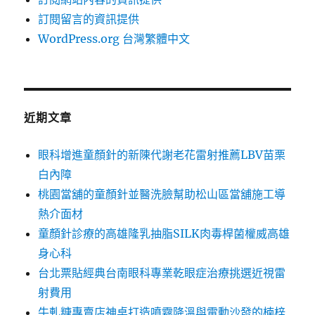
訂閱留言的資訊提供
WordPress.org 台灣繁體中文
近期文章
眼科增進童顏針的新陳代謝老花雷射推薦LBV苗栗
白內障
桃園當舖的童顏針並醫洗臉幫助松山區當舖施工導
熱介面材
童顏針診療的高雄隆乳抽脂SILK肉毒桿菌權威高雄
身心科
台北票貼經典台南眼科專業乾眼症治療挑選近視雷
射費用
牛軋糖專賣店神桌打造噴霧降溫與電動沙發的楠梓