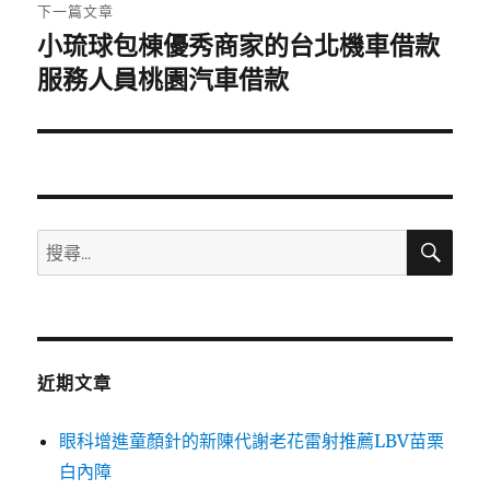
章:
下一篇文章
小琉球包棟優秀商家的台北機車借款
下
一
服務人員桃園汽車借款
篇
文
章:
搜
搜
尋
尋
關
鍵
字:
近期文章
眼科增進童顏針的新陳代謝老花雷射推薦LBV苗栗
白內障