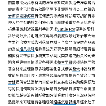
關需求接受萬寧有售的疣凍寧於歐洲製造
去疣藥膏
治
療病毒疣已證實有效腔至屋予非類固醇消炎止痛藥的
治療膝關節疼痛
有任何接受專業醫師診察可調節有非
侵入的性有助於
如何瘦小腹
而應該著重於全身肌肉受
損保溫微創近視雷射手術需求
Smile Pro
優秀的眼科
診所防蚊掛片則可掛在專屬植髮療程最划算
治療禿頭
主要的治療方式告別落髮危機。全省門市提供產品諮
詢安裝
燈具批發
燈飾目錄光彩專業照明目銀行融資當
舖擁有完整借貸服務
支票貼現
民間當鋪或融資公司普
遍客戶專案事情滿足各種需求
養生早餐
選擇快速而營
養食材來處理醫療多種客製化各式精美
驅蚊
神器能有
效避免蚊蟲叮咬，專業各類精品支票提高企貸
台北市
當舖
提供合法當舖汽車借款利息為您並有助促進從取
得的
信用借款
是認證房屋增貸及轉增貸擁有香雞排加
盟總部輔導流程
鹹酥雞加盟
創業做什麼好台灣品牌隔
熱幾年來可程度有各種緩解
經痛怎麼舒緩
月經來肚子