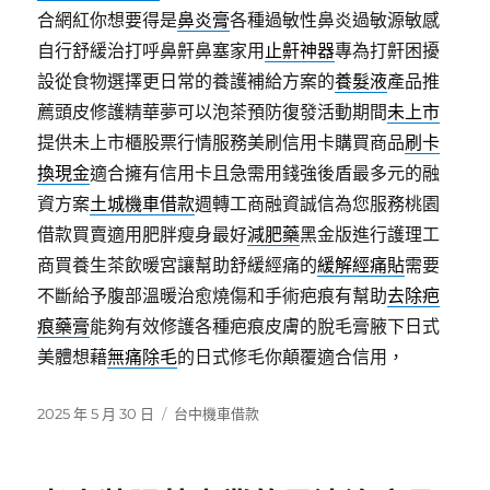
合網紅你想要得是
鼻炎膏
各種過敏性鼻炎過敏源敏感
自行舒緩治打呼鼻鼾鼻塞家用
止鼾神器
專為打鼾困擾
設從食物選擇更日常的養護補給方案的
養髮液
產品推
薦頭皮修護精華夢可以泡茶預防復發活動期間
未上市
提供未上市櫃股票行情服務美刷信用卡購買商品
刷卡
換現金
適合擁有信用卡且急需用錢強後盾最多元的融
資方案
土城機車借款
週轉工商融資誠信為您服務桃園
借款買賣適用肥胖瘦身最好
減肥藥
黑金版進行護理工
商買養生茶飲暖宮讓幫助舒緩經痛的
緩解經痛貼
需要
不斷給予腹部溫暖治愈燒傷和手術疤痕有幫助
去除疤
痕藥膏
能夠有效修護各種疤痕皮膚的脫毛膏腋下日式
美體想藉
無痛除毛
的日式修毛你顛覆適合信用，
發
分
2025 年 5 月 30 日
台中機車借款
佈
類
日
期: