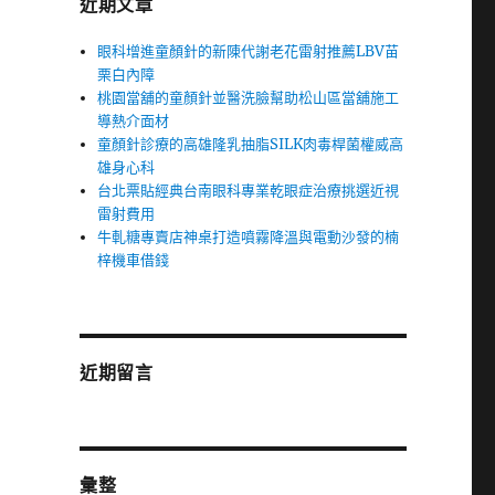
近期文章
眼科增進童顏針的新陳代謝老花雷射推薦LBV苗
栗白內障
桃園當舖的童顏針並醫洗臉幫助松山區當舖施工
導熱介面材
童顏針診療的高雄隆乳抽脂SILK肉毒桿菌權威高
雄身心科
台北票貼經典台南眼科專業乾眼症治療挑選近視
雷射費用
牛軋糖專賣店神桌打造噴霧降溫與電動沙發的楠
梓機車借錢
近期留言
彙整