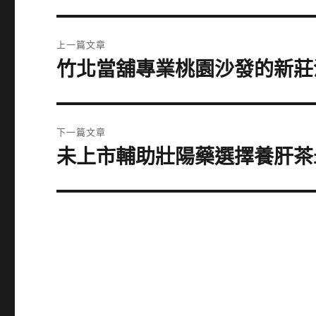
文
上一篇文章
章
竹北當舖專業桃園沙發的新莊
上
一
導
篇
覽
文
下一篇文章
章:
未上市輔助壯陽藥選擇養肝茶
下
一
篇
文
章: