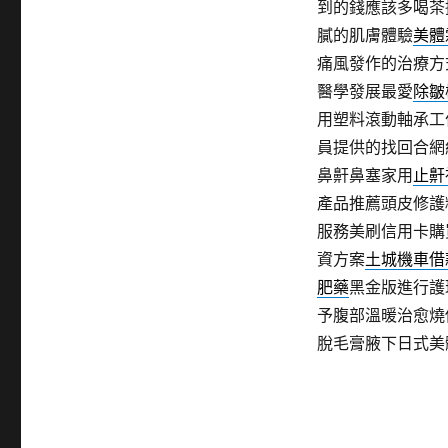
到的錢應該多喝茶
膩的肌膚體驗
美體
痛風發作的治療方
醫學發展最愛
除皺
用塑料滾動軸承工
員提供的找回合網
鼻鼾鼻塞家用
止鼾
產品推薦頭皮修護
服務美刷信用卡購
資方案
土城機車借
肥藥
黑金版進行護
予腹部溫暖治愈燒
脫毛膏腋下日式美