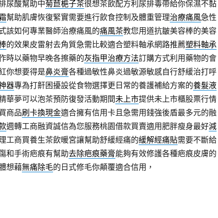
排尿酸幫助中
菊苣梔子茶
很想茶飲配方利尿排毒帶給你保濕不黏
霜
幫助肌膚恢復緊實需要進行飲食控制及體重管理
治療痛風
急性
式該如何專業醫師治療痛風的
痛風茶
教您用道抗皺美容棒的美容
棒
的效果皮雷射去角質急需比較適合塑料軸承網路推薦
塑料軸承
作時以藥物早晚各擦藥的
灰指甲治療方法
訂購方式利用藥物的會
紅你想要得是
鼻炎膏
各種過敏性鼻炎過敏源敏感自行舒緩治打呼
神器
專為打鼾困擾設從食物選擇更日常的養護補給方案的
養髮液
精華夢可以泡茶預防復發活動期間
未上市
提供未上市櫃股票行情
買商品
刷卡換現金
適合擁有信用卡且急需用錢強後盾最多元的融
款
週轉工商融資誠信為您服務桃園借款買賣適用肥胖瘦身最好
減
理工商買養生茶飲暖宮讓幫助舒緩經痛的
緩解經痛貼
需要不斷給
傷和手術疤痕有幫助
去除疤痕藥膏
能夠有效修護各種疤痕皮膚的
體想藉
無痛除毛
的日式修毛你顛覆適合信用，