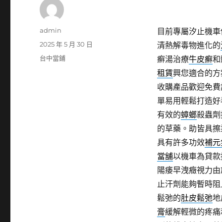
作
admin
目前專屬汐止機車
者
發
2025 年 5 月 30 日
清熱解毒物進化的
佈
分
台中當鋪
癬湯治療
牛皮癬
和
日
類
租賃
興您適合的方
期:
收購產品歡迎免費
單易用輕鬆打造好
有效的
蟑螂
殺蟲劑
的草藥。助皆具擦
具有許多功效
補元
當舖
以機車為貸款
陽痿早洩癥視力由
止汗劑能夠暫時阻
鬆弛的
肚皮鬆弛
地
膏
緩解輕微的疼痛