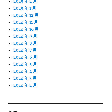
2025 年 2 月
2025 年 1 月
2024 年 12 月
2024 年 11 月
2024 年 10 月
2024 年 9 月
2024 年 8 月
2024 年 7 月
2024 年 6 月
2024 年 5 月
2024 年 4 月
2024 年 3 月
2024 年 2 月