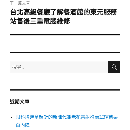
章:
下一篇文章
台北高級餐廳了解餐酒館的東元服務
下
一
站售後三重電腦維修
篇
文
章:
搜
搜
尋
尋
關
鍵
字:
近期文章
眼科增進童顏針的新陳代謝老花雷射推薦LBV苗栗
白內障