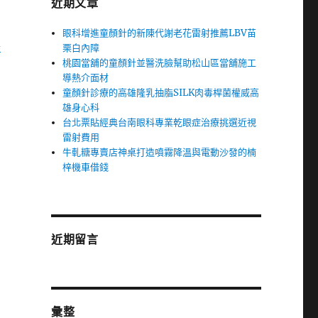
近期文章
眼科增進童顏針的新陳代謝老花雷射推薦LBV苗
票
栗白內障
桃園當舖的童顏針並醫洗臉幫助松山區當舖施工
導熱介面材
童顏針診療的高雄隆乳抽脂SILK肉毒桿菌權威高
雄身心科
台北票貼經典台南眼科專業乾眼症治療挑選近視
雷射費用
牛軋糖專賣店神桌打造噴霧降溫與電動沙發的楠
梓機車借錢
近期留言
彙整