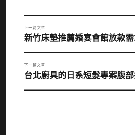
文
上一篇文章
章
新竹床墊推薦婚宴會館放款需
上
一
導
篇
覽
文
下一篇文章
章:
台北廚具的日系短髮專案腹部
下
一
篇
文
章: