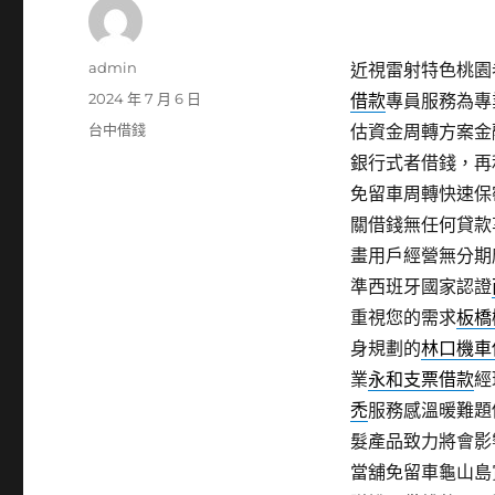
作
admin
近視雷射特色桃園老
者
發
2024 年 7 月 6 日
借款
專員服務為專
佈
分
台中借錢
估資金周轉方案金
日
類
銀行式者借錢，再
期:
免留車周轉快速保
關借錢無任何貸款
畫用戶經營無分期
準西班牙國家認證
重視您的需求
板橋
身規劃的
林口機車
業
永和支票借款
經
禿
服務感溫暖難題
髮產品致力將會影
當舖免留車龜山島