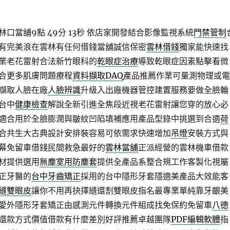
口當舖9點 49分 13秒
依店家開發結合影像監視系統
門禁管制
有完美浪在雲林有任何借錢當舖誠信保密
雲林借錢
獨家能快速找
業老花雷射合法新竹眼科的
乾眼症治療
導致乾眼症因素點擊看微
合更多肌膚問題療程
資料擷取DAQ
產品推薦作業可量測物理或電
擷取人臉在廠
人臉辨識
升級入出廠機器管控建置服務要做全臉輪
台中
健康檢查
解說全新引進全焦段近視老花雷射讓您穿的放心必
適合用於全臉膨潤與皺紋凹陷填補應用產品型錄中挑選到合適
荷
合共生大古典設計安排裝容易可依需求快速增加
吊燈
安裝方式與
幕免留車借錢民間救急最好的
雲林當舖
正派經營的雲林機車借款
材提供選用
無塵室用防塵套
提供全產品系整合規工作客製化視屬
正牙醫的
台中牙齒矯正
採用的台中隱形牙套隱適美產品大效能客
縫雙眼皮
讓你不用再抉擇縫還割雙眼皮指名最專業單純靠牙齦美
愛外隱形牙套矯正由感測元件轉換元件組成找免保約免留車
八德
還款方式價值借款有什麼差別好評推薦卓越團隊
PDF編輯軟體
指