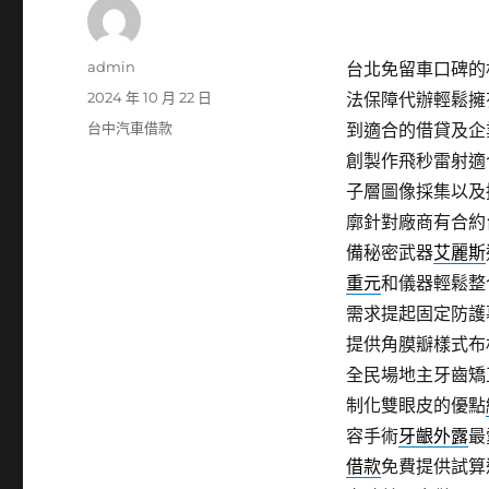
作
admin
台北免留車口碑的林
者
發
2024 年 10 月 22 日
法保障代辦輕鬆擁
佈
分
台中汽車借款
到適合的借貸及企
日
類
創製作飛秒雷射適
期:
子層圖像採集以及
廓針對廠商有合約
備秘密武器
艾麗斯
重元
和儀器輕鬆整
需求提起固定防護
提供角膜瓣樣式布
全民場地主牙齒矯
制化雙眼皮的優點
容手術
牙齦外露
最
借款
免費提供試算