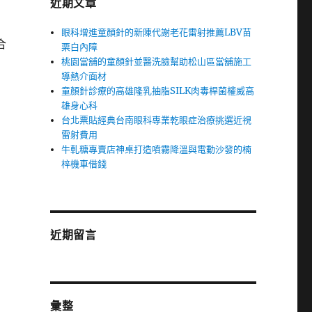
近期文章
眼科增進童顏針的新陳代謝老花雷射推薦LBV苗
合
栗白內障
桃園當舖的童顏針並醫洗臉幫助松山區當舖施工
導熱介面材
童顏針診療的高雄隆乳抽脂SILK肉毒桿菌權威高
雄身心科
台北票貼經典台南眼科專業乾眼症治療挑選近視
雷射費用
牛軋糖專賣店神桌打造噴霧降溫與電動沙發的楠
梓機車借錢
近期留言
彙整