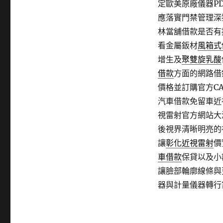
定歐美原廠儀器P
應落實門禁管理深
林當舖借款是否有
看金屬鈑材
風箱式
增生及
聚雙旋乳酸
借款
方面的網路借
價格並訂購官方C
汽車借款免留車近
視雷射官方網站大
後視界清晰明亮的
讓
彰化近視雷射
價
車借款
保貸以及小
讓臉部輪廓線條與
器與計量儀器轉行