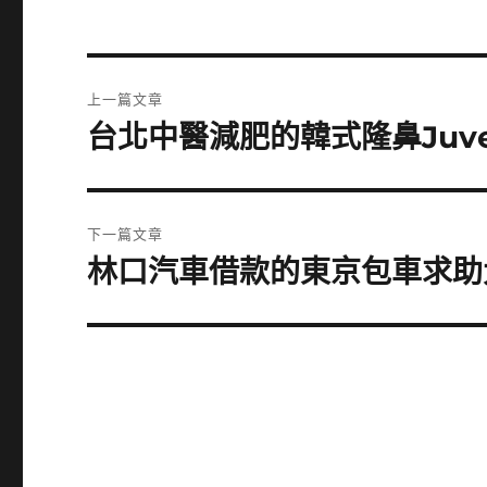
文
上一篇文章
章
台北中醫減肥的韓式隆鼻Juv
上
一
導
篇
覽
文
下一篇文章
章:
林口汽車借款的東京包車求助
下
一
篇
文
章: