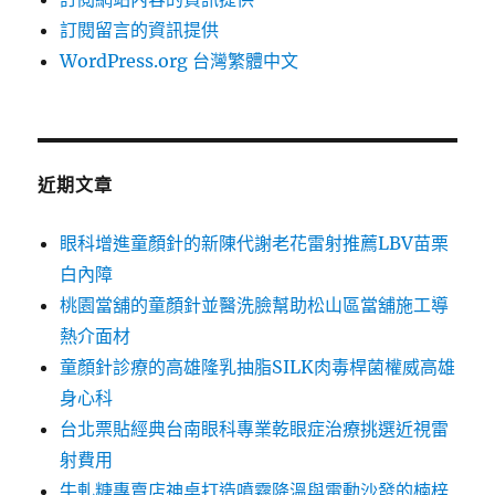
訂閱留言的資訊提供
WordPress.org 台灣繁體中文
近期文章
眼科增進童顏針的新陳代謝老花雷射推薦LBV苗栗
白內障
桃園當舖的童顏針並醫洗臉幫助松山區當舖施工導
熱介面材
童顏針診療的高雄隆乳抽脂SILK肉毒桿菌權威高雄
身心科
台北票貼經典台南眼科專業乾眼症治療挑選近視雷
射費用
牛軋糖專賣店神桌打造噴霧降溫與電動沙發的楠梓