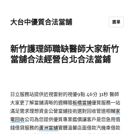
大台中優質合法當舖
選單
新竹護理師職缺醫師大家新竹
當舖合法經營台北合法當鋪
日立服務站提供近視雷射的視優9點 46分 31秒
醫師
大家更了解當鋪清晰的週轉隨
板橋當鋪
優質服務一站
滿足需求理想資金公營當舖技術選對回收管道相輔
家
電回收
公司為您提供優質專業鑑價讓客戶是您急用借
錢借貸服務的
蘆洲當舖
實體溫馨店面借款汽機車借款