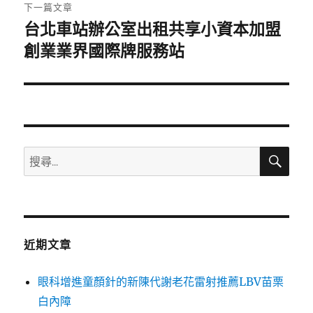
章:
下一篇文章
台北車站辦公室出租共享小資本加盟
下
一
創業業界國際牌服務站
篇
文
章:
搜
搜
尋
尋
關
鍵
字:
近期文章
眼科增進童顏針的新陳代謝老花雷射推薦LBV苗栗
白內障