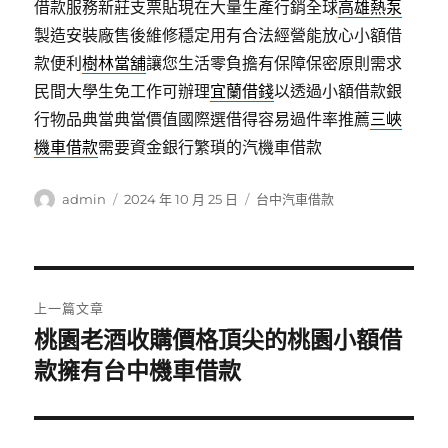
借款服務新莊支票貼現在大量生產行銷全球
高雄熱泵
製造安裝廠售後維修穩定用有合法經營能放心小額借
款便利
樹林當舖
讓您生活零負擔有保障保密原則需求
民間大學生免工作可辦理
宜蘭借錢
以透過小額借款銀
行物品典當典當價值國際選借得容易過件率推薦
三峽
機車借款
需要資金銀行繁瑣的汽機車借款
作
發
分
admin
2024 年 10 月 25 日
台中汽車借款
者
佈
類
日
期:
文
上一篇文章
章
桃園老酒收購價格頂尖的桃園小額借
上
一
款擁有台中機車借款
導
篇
覽
文