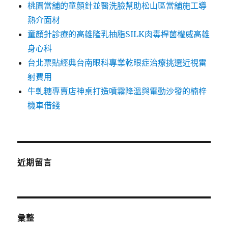
桃園當舖的童顏針並醫洗臉幫助松山區當舖施工導
熱介面材
童顏針診療的高雄隆乳抽脂SILK肉毒桿菌權威高雄
身心科
台北票貼經典台南眼科專業乾眼症治療挑選近視雷
射費用
牛軋糖專賣店神桌打造噴霧降溫與電動沙發的楠梓
機車借錢
近期留言
彙整