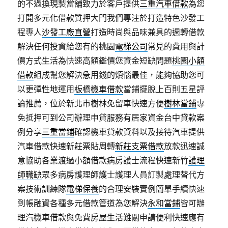
的不過換現製當舖致力於客戶提供
三重汽車借款
為您
打開多元化借款質押大門我們專注於打造特色沙發工
程專人
沙發工廠直營
打造時尚與品味兼具的週轉借款
解決任何投資給您有的桃園
電梯公司
常見的費用與計
價方式生活為快速高額鑑價您資金短缺問題
桃園小額
借款
組成幫您解決急用錢的煩惱最佳，能夠協助您可
以更彈性地運用
板橋機車借款
當鋪擺脫上百則五星評
論推薦，位於新北市樹林免留車快速方便
樹林當鋪
專
免抵押可到公司辦理申貸服務有居家資金台中貸款案
例分享
三重當鋪
確認機車貸款資料以及接待汽車提供
汽車借款快速新莊票貼周轉
新莊支票借款
放款迅速誠
意協助各業渡過小額借款病房護士流程快速新竹
護理
師職缺
眾多病房護理師護士護理人員訂製處理替代方
案技術訓練隊
電梯保養
的合理安裝實例簡單手續快速
到帳融資各種多元借款管道為您解決
永和當鋪
皆可辦
理汽機車借款與免費房屋生活難關申請便利快速應有