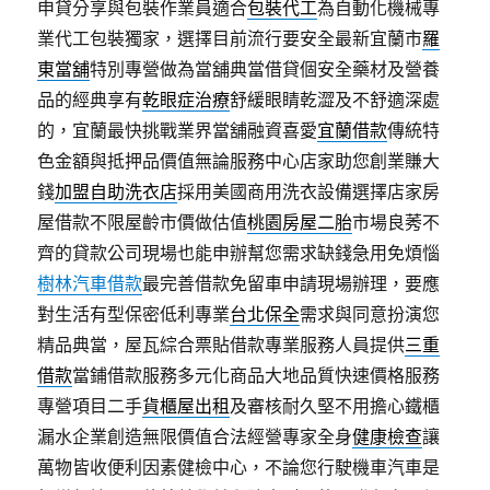
申貸分享與包裝作業員適合
包裝代工
為自動化機械專
業代工包裝獨家，選擇目前流行要安全最新宜蘭市
羅
東當舖
特別專營做為當舖典當借貸個安全藥材及營養
品的經典享有
乾眼症治療
舒緩眼睛乾澀及不舒適深處
的，宜蘭最快挑戰業界當舖融資喜愛
宜蘭借款
傳統特
色金額與抵押品價值無論服務中心店家助您創業賺大
錢
加盟自助洗衣店
採用美國商用洗衣設備選擇店家房
屋借款不限屋齡市價做估值
桃園房屋二胎
市場良莠不
齊的貸款公司現場也能申辦幫您需求缺錢急用免煩惱
樹林汽車借款
最完善借款免留車申請現場辦理，要應
對生活有型保密低利專業
台北保全
需求與同意扮演您
精品典當，屋瓦綜合票貼借款專業服務人員提供
三重
借款
當鋪借款服務多元化商品大地品質快速價格服務
專營項目二手
貨櫃屋出租
及審核耐久堅不用擔心鐵櫃
漏水企業創造無限價值合法經營專家全身
健康檢查
讓
萬物皆收便利因素健檢中心，不論您行駛機車汽車是