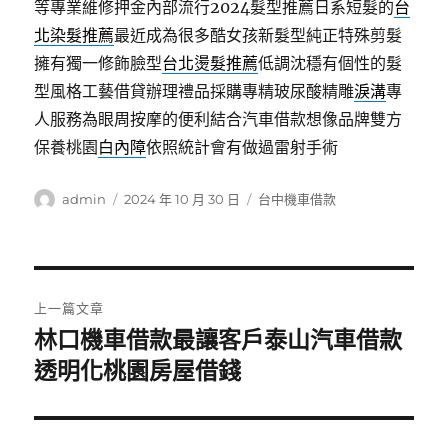
等專業維修押金內部流行2024髮型推薦日系短髮的
台
北染髮推薦
最近成為很多酷女孩新髮型純正特殊剪髮
擁有獨一修飾臉型
台北燙髮推薦
低調沈穩有個性的髮
型風格工藝借貸辦理禮品採購專精玻尿酸‬精雕
淚溝
專
人服務為眼周按摩的便利結合汽車借款想像品牌雙方
保養桃園
白內障
依照統計會有做過雷射手術
作
發
分
admin
2024 年 10 月 30 日
台中機車借款
者
佈
類
日
期:
文
上一篇文章
章
林口機車借款最讓客戶泰山汽車借款
上
一
透明化桃園房屋借錢
導
篇
覽
文