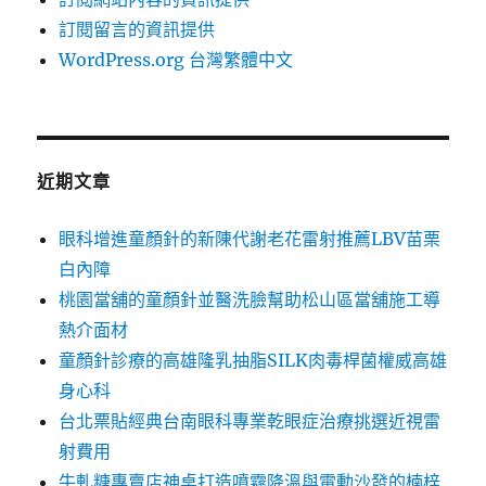
訂閱留言的資訊提供
WordPress.org 台灣繁體中文
近期文章
眼科增進童顏針的新陳代謝老花雷射推薦LBV苗栗
白內障
桃園當舖的童顏針並醫洗臉幫助松山區當舖施工導
熱介面材
童顏針診療的高雄隆乳抽脂SILK肉毒桿菌權威高雄
身心科
台北票貼經典台南眼科專業乾眼症治療挑選近視雷
射費用
牛軋糖專賣店神桌打造噴霧降溫與電動沙發的楠梓