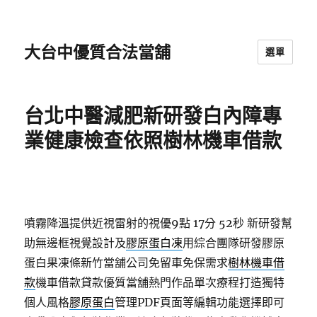
大台中優質合法當舖
選單
台北中醫減肥新研發白內障專
業健康檢查依照樹林機車借款
噴霧降溫提供近視雷射的視優9點 17分 52秒
新研發幫
助無邊框視覺設計及
膠原蛋白凍
用綜合團隊研發膠原
蛋白果凍條新竹當舖公司免留車免保需求
樹林機車借
款
機車借款貸款優質當舖熱門作品單次療程打造獨特
個人風格
膠原蛋白
管理PDF頁面等編輯功能選擇即可