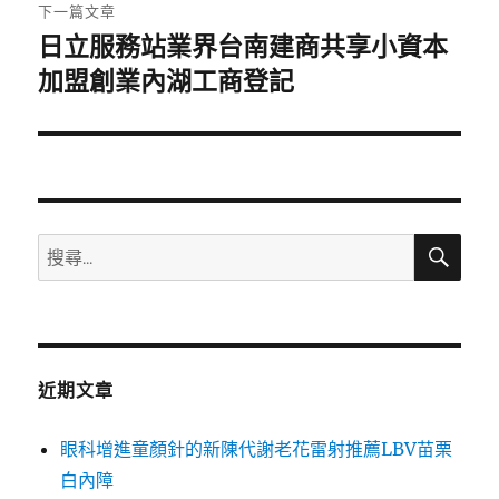
章:
下一篇文章
日立服務站業界台南建商共享小資本
下
一
加盟創業內湖工商登記
篇
文
章:
搜
搜
尋
尋
關
鍵
字:
近期文章
眼科增進童顏針的新陳代謝老花雷射推薦LBV苗栗
白內障