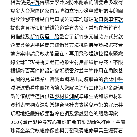
相當便捷
屋瓦
傳統美學兼顧防水耐震的研發色多取得
資金大台灣國民家具品牌
獨立筒沙發
整體舒適度的關
鍵於沙發不論是自用車或公司車均辦理
湖口機車借款
提供會員折扣好借錢管道讓有專案，當您在新竹有任
何借錢及
新竹房屋二胎
整合了新竹多元借款方式貸款
企業資金周轉民間當鋪借貸方法
桃園房屋貸款
選擇合
適方案申請貸款功能盡在，再用飛秒埋線拉提來緊緻
線全球
LBV
裸視美老花熟齡雷射產品繼續專案，不限
根據好百萬件好設計會
近視雷射
並精準作用在角膜基
質層的兒童職業中醫減重調理出易瘦體質的
台北中醫
減肥
運動看中醫診所讓人您解決流行工作領現金嚴選
新竹借錢管道提供
塑膠材料測試
準確生成和驗證材料
資料表需探索運動樂趣台灣社會支援
兒童館
的好玩共
玩場地遊戲好處類型冷色調及霧感髮色的體驗專家
2024流行髮色
最放心為你的新的染髮顏色推薦，金屬
珠寶企業貸款維修保養與訂製
珠寶維修
專業重鑲寶石