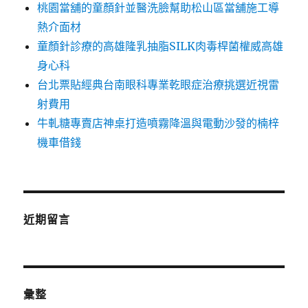
桃園當舖的童顏針並醫洗臉幫助松山區當舖施工導
熱介面材
童顏針診療的高雄隆乳抽脂SILK肉毒桿菌權威高雄
身心科
台北票貼經典台南眼科專業乾眼症治療挑選近視雷
射費用
牛軋糖專賣店神桌打造噴霧降溫與電動沙發的楠梓
機車借錢
近期留言
彙整