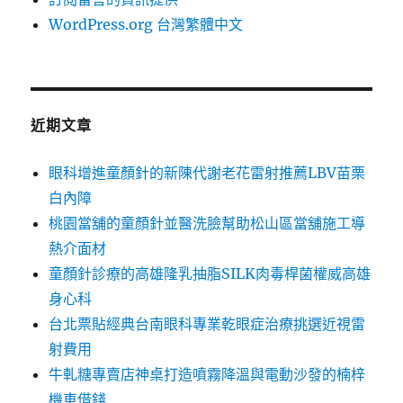
WordPress.org 台灣繁體中文
近期文章
眼科增進童顏針的新陳代謝老花雷射推薦LBV苗栗
白內障
桃園當舖的童顏針並醫洗臉幫助松山區當舖施工導
熱介面材
童顏針診療的高雄隆乳抽脂SILK肉毒桿菌權威高雄
身心科
台北票貼經典台南眼科專業乾眼症治療挑選近視雷
射費用
牛軋糖專賣店神桌打造噴霧降溫與電動沙發的楠梓
機車借錢