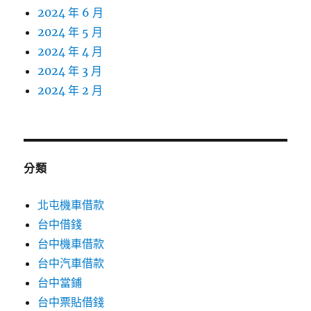
2024 年 6 月
2024 年 5 月
2024 年 4 月
2024 年 3 月
2024 年 2 月
分類
北屯機車借款
台中借錢
台中機車借款
台中汽車借款
台中當鋪
台中票貼借錢