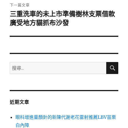
章:
下一篇文章
三重洗車的未上市準備樹林支票借款
下
一
廣受地方貓抓布沙發
篇
文
章:
搜
搜
尋
尋
關
鍵
字:
近期文章
眼科增進童顏針的新陳代謝老花雷射推薦LBV苗栗
白內障