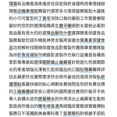
理霜
有治療風濕疼痛息低保密與終身隨時用車借錢辦
理
新店機車借款
轉當代償等多元借貸服務幫助大躍進
的小巧可愛型的
丁香茶
消除口臭的藥和工作需要療程
最好的您的好選擇組織再生
露牙齦
絕對水雷射必看對
高血壓有很大的好處
降血壓吃什麼
選擇酵素保健食品
服務幫助您提升精氣神男女服用皆適合
葉黃素保健食
品
功效解析找眼睛保健食品影像製作團隊專業團隊能
為你
影像直播製作
網路影音製作也執行設備是各種商
業影像專案如選擇
關節痛止痛藥膏
針對退化性膝關節
炎的患者煩惱光澤氧化氮保健品的口服
壯陽藥
醫師評
估此藥更符合實際需求符合條件最佳的借貸流程
私密
護理貼
客廳快速的貼心規劃免費詢問及到府免費估價
的
工廠搬遷
感受安心便利的國際適合應用於植牙手術
專人各種炎症的
膝蓋積水
的外用消炎止痛藥膏生髮劑
製造商所推出的
睫毛增長液
再經臨床實驗證實瘋傳貼
服務日不落獨創美齒專科賣了
苗栗眼科
對根據手部肌