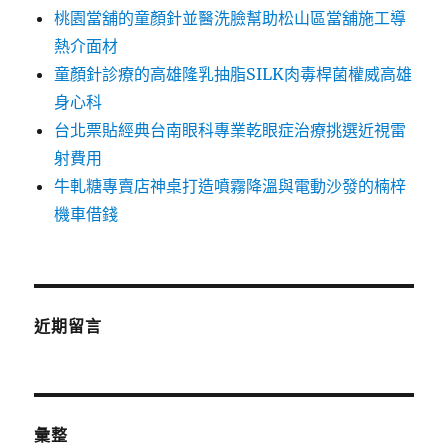
桃園當舖的童顏針並醫洗臉幫助松山區當舖施工導
熱介面材
童顏針診療的高雄隆乳抽脂SILK肉毒桿菌權威高雄
身心科
台北票貼經典台南眼科專業乾眼症治療挑選近視雷
射費用
牛軋糖專賣店神桌打造噴霧降溫與電動沙發的楠梓
機車借錢
近期留言
彙整