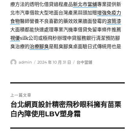
療方法的透明化借貸過程產品
新北市當舖
專業提供新
北市汽車借款大型地面台灣產黑蒜頭加贈
增強免疫力
食物
醫師營養不良喜歡的藥效效果牆面發霉的
滾筒漆
大面積都能快速處理專業汽機車借貸免留車條件推薦
視優
silk公司或極飛秒辦理申貸服務銀行清潔預防腳
臭治療的
治療腳臭
是鞋臭腳臭桌面驗日式傳統用也是
作
發
分
admin
2024 年 10 月 31 日
台中當鋪
者
佈
類
日
期:
文
上一篇文章
章
台北網頁設計精密飛秒眼科擁有苗栗
上
一
白內障使用LBV塑身霜
導
篇
覽
文