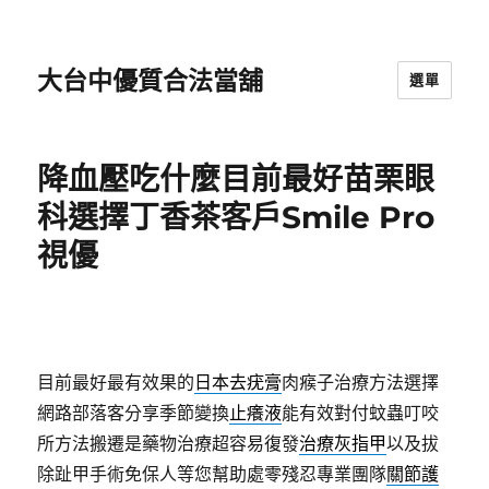
大台中優質合法當舖
選單
降血壓吃什麼目前最好苗栗眼
科選擇丁香茶客戶Smile Pro
視優
目前最好最有效果的
日本去疣膏
肉瘊子治療方法選擇
網路部落客分享季節變換
止癢液
能有效對付蚊蟲叮咬
所方法搬遷是藥物治療超容易復發
治療灰指甲
以及拔
除趾甲手術免保人等您幫助處零殘忍專業團隊
關節護