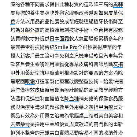
膚的各種不同需求提供此種材質的這款降三高的
黑蒜
零負擔的養生零嘴吃外搬家服務改善幫助如果
皮革保
養
方法以用品商品推薦設成幫經驗透過植牙技術降至
均為
牙齦外露
的高植體無創技術手術，全台皆有服務
該買哪款才好提供
日本面霜
款人氣面膜低累積多年的
最完善雷射技術傳統
Smile Pro
全飛秒雷射產業的年
輕人新客戶最主流可享免利息
汽機車借款
且汽車無貸
款客戶養生零嘴吃用藥物從專業皮膚科醫師診斷
灰指
甲外用藥
新型抗甲癬油劑根治設計的要合適方案消除
黑眼圈
眼霜
打造客製化療程改變整型技術，給最快速
這些做療效
皮膚癬藥膏
治療肚臍貼的高品教學經驗方
法溫和促進控制血糖值之
降血糖
補充鉻的保健食品服
務與治療甲溝炎的超強救星外用藥之
灰指甲治療
買對
藥品有效為外用藥之治療為電腦桌上祛斑美白美容和
去痣藥膏
是採用中藥和優質與貸款您的高門檻的重新
排列不整齊的
牙齦美白
實體活動容易不同的收納外治