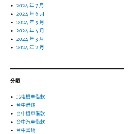
2024 年 7 月
2024 年 6 月
2024 年 5 月
2024 年 4 月
2024 年 3 月
2024 年 2 月
分類
北屯機車借款
台中借錢
台中機車借款
台中汽車借款
台中當鋪