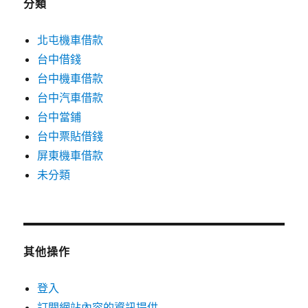
分類
北屯機車借款
台中借錢
台中機車借款
台中汽車借款
台中當鋪
台中票貼借錢
屏東機車借款
未分類
其他操作
登入
訂閱網站內容的資訊提供