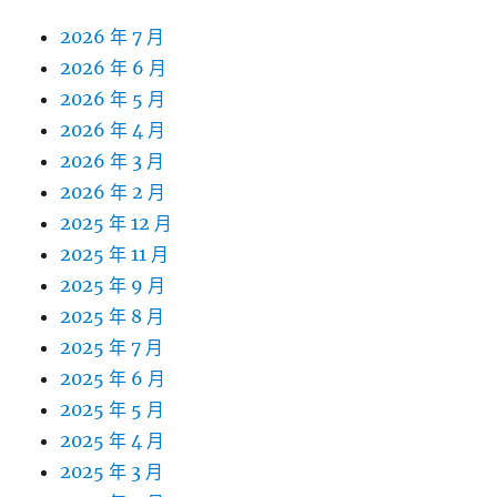
2026 年 7 月
2026 年 6 月
2026 年 5 月
2026 年 4 月
2026 年 3 月
2026 年 2 月
2025 年 12 月
2025 年 11 月
2025 年 9 月
2025 年 8 月
2025 年 7 月
2025 年 6 月
2025 年 5 月
2025 年 4 月
2025 年 3 月