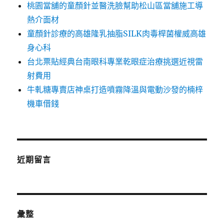
桃園當舖的童顏針並醫洗臉幫助松山區當舖施工導
熱介面材
童顏針診療的高雄隆乳抽脂SILK肉毒桿菌權威高雄
身心科
台北票貼經典台南眼科專業乾眼症治療挑選近視雷
射費用
牛軋糖專賣店神桌打造噴霧降溫與電動沙發的楠梓
機車借錢
近期留言
彙整