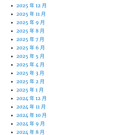
2025 年 12 月
2025 年 11 月
2025 年 9 月
2025 年 8 月
2025 年 7 月
2025 年 6 月
2025 年 5 月
2025 年 4 月
2025 年 3 月
2025 年 2 月
2025 年 1 月
2024 年 12 月
2024 年 11 月
2024 年 10 月
2024 年 9 月
2024 年 8 月