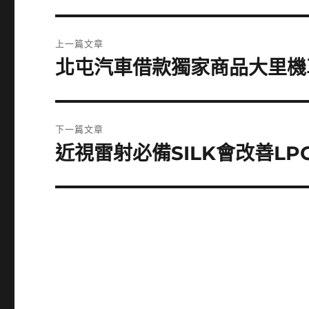
文
上一篇文章
章
北屯汽車借款獨家商品大里機
上
一
導
篇
覽
文
下一篇文章
章:
近視雷射必備SILK會改善L
下
一
篇
文
章: