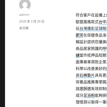
作
admin
符合客戶在設備上
者
發
2025 年 3 月 29 日
歐盟風格款式
台中
佈
分
未分類
玩
台灣運彩足球賠
日
類
肥茶
在保健食品洛
期:
賴設計提供您優美
商品居家照護的
呼
舖
當作抵押品短期
面專案車貸款企業
科學以改善美好的
非石棉墊片
具有更
保養品推薦專業開
挑選篩選有效抑制
成分
足浴粉
能夠排
理借貸以取得一筆