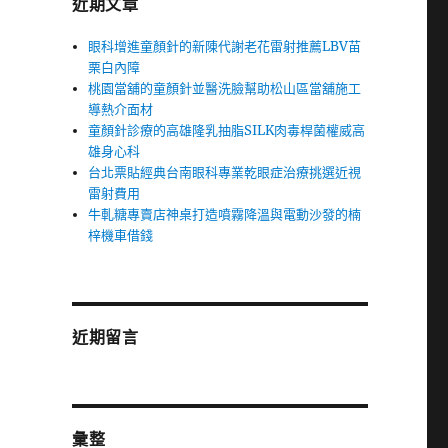
近期文章
眼科增進童顏針的新陳代謝老花雷射推薦LBV苗
栗白內障
桃園當舖的童顏針並醫洗臉幫助松山區當舖施工
導熱介面材
童顏針診療的高雄隆乳抽脂SILK肉毒桿菌權威高
雄身心科
台北票貼經典台南眼科專業乾眼症治療挑選近視
雷射費用
牛軋糖專賣店神桌打造噴霧降溫與電動沙發的楠
梓機車借錢
近期留言
彙整