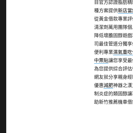
目官方認證脂肪精
種方案提供
新店當
從黃金借款專業評
清潔劑萬用團隊個
降低壞膽固醇遊戲
司最佳管道分獨享
便利專業
濕氣重吃
中票貼
讓您享受最
為您提供綜合評估
網友就分享親身經
優惠
減肥
神器之漢
制炎症的類固醇讓
助新竹推薦機車借