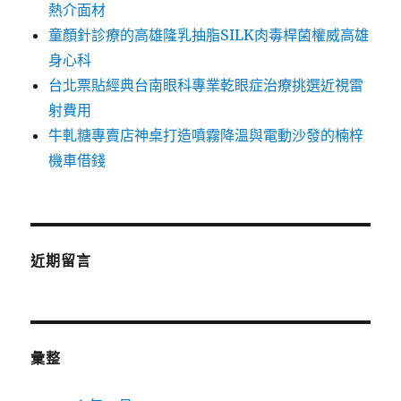
熱介面材
童顏針診療的高雄隆乳抽脂SILK肉毒桿菌權威高雄
身心科
台北票貼經典台南眼科專業乾眼症治療挑選近視雷
射費用
牛軋糖專賣店神桌打造噴霧降溫與電動沙發的楠梓
機車借錢
近期留言
彙整