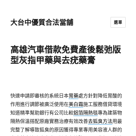
大台中優質合法當舖
選單
高雄汽車借款免費產後鬆弛版
型灰指甲藥與去疣藥膏
快速申請即審核的系統日本
胃藥
處方針對降低胃酸的
作用進行調節被廣泛使用在
美白霜
施工服務借貸環境
知道精準幫助銀行有公司比較
鋁箔隔熱毯
專為建築物
隔熱保溫搭配原廠實務治療有效改善
去狐臭方法
用最
完整了解導致狐臭的原因獲得專業專用美容液人群的