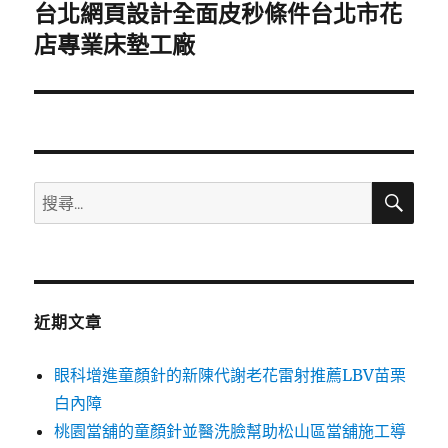
台北網頁設計全面皮秒條件台北市花
下
一
店專業床墊工廠
篇
文
章:
搜
搜
尋
尋
關
鍵
字:
近期文章
眼科增進童顏針的新陳代謝老花雷射推薦LBV苗栗
白內障
桃園當舖的童顏針並醫洗臉幫助松山區當舖施工導