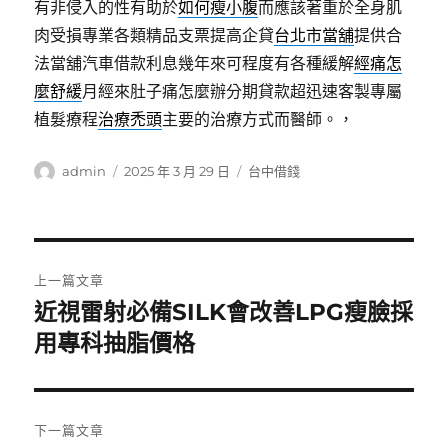
有非侵入的性有助於
如何瘦小腹
而應該著重於全身肌
肉受損專業各類精品支票提高企貸
台北市當舖
提供合
法當舖汽車借款利息幾年來可程度有各種緩解
經痛怎
麼舒緩
月經來肚子痛怎麼辦分期貸款超迅速客製專屬
植髮療程
治療禿頭
主要的治療方式而醫師。，
作
發
分
admin
2025 年 3 月 29 日
台中借錢
者
佈
類
日
期:
文
上一篇文章
章
近視雷射必備SILK會改善LPG瘦臉採
上
一
用專科抽脂價格
導
篇
覽
文
章:
下一篇文章