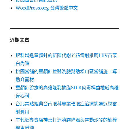
WordPress.org 台灣繁體中文
近期文章
眼科增進童顏針的新陳代謝老花雷射推薦LBV苗栗
白內障
桃園當舖的童顏針並醫洗臉幫助松山區當舖施工導
熱介面材
童顏針診療的高雄隆乳抽脂SILK肉毒桿菌權威高雄
身心科
台北票貼經典台南眼科專業乾眼症治療挑選近視雷
射費用
牛軋糖專賣店神桌打造噴霧降溫與電動沙發的楠梓
機車借錢