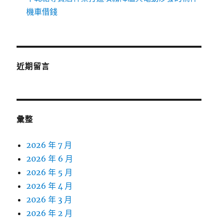
機車借錢
近期留言
彙整
2026 年 7 月
2026 年 6 月
2026 年 5 月
2026 年 4 月
2026 年 3 月
2026 年 2 月