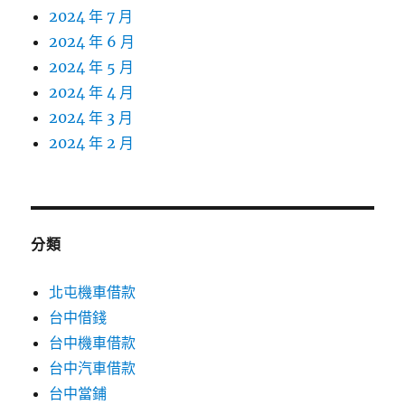
2024 年 7 月
2024 年 6 月
2024 年 5 月
2024 年 4 月
2024 年 3 月
2024 年 2 月
分類
北屯機車借款
台中借錢
台中機車借款
台中汽車借款
台中當鋪