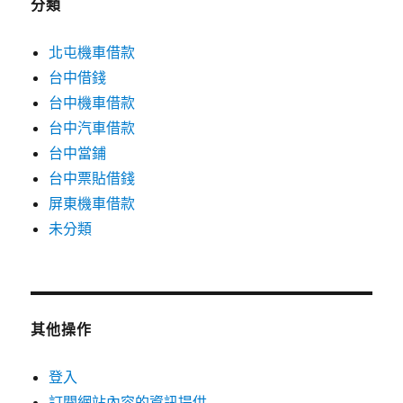
分類
北屯機車借款
台中借錢
台中機車借款
台中汽車借款
台中當鋪
台中票貼借錢
屏東機車借款
未分類
其他操作
登入
訂閱網站內容的資訊提供