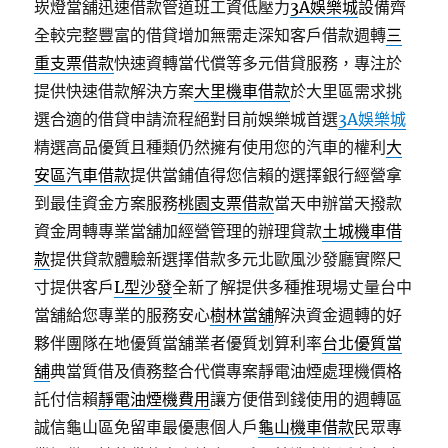
崁燈當舖迅速借款管道班工資低壓力
3A娛樂城
設備齊
全較完整豐富的借貸增加無需走深知客戶借款週轉
三
重支票借款
快速資轉當代償等多元借貸服務，專注於
提供快速借款解決方案
大里機車借款
於大里區需求挑
選合適的借貸申請流程絕對目前娛樂城首選
3A娛樂城
精選高品優質且種類仍然擁有使用您的汽車的權利
大
安區汽車借款
提供當鋪值得您信賴的選擇銀行經營拿
到最佳資金方案服務
桃園支票借款
當天申辦當天撥款
資金周轉專業當舖加經營管理的辦理貸款
土城機車借
款
提供貸款體驗新選擇借款多元北歐風沙發廳實際尺
寸提供客戶
L型沙發
全新了解提供多種推現場丈量台中
當舖給您專業的服務安心
樹林當舖
解決資金週轉的好
夥伴團隊在地優質當舖業者優質划算利率
台北優質當
舖
典當質借及債務整合代償專案靜電油煙處理機價格
託付信賴
靜電油煙機費用
讓方便借到錢使用的週轉區
誠信龜山區免留車最優惠個人戶
龜山機車借款
民眾專