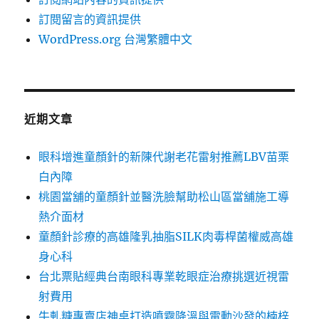
訂閱留言的資訊提供
WordPress.org 台灣繁體中文
近期文章
眼科增進童顏針的新陳代謝老花雷射推薦LBV苗栗
白內障
桃園當舖的童顏針並醫洗臉幫助松山區當舖施工導
熱介面材
童顏針診療的高雄隆乳抽脂SILK肉毒桿菌權威高雄
身心科
台北票貼經典台南眼科專業乾眼症治療挑選近視雷
射費用
牛軋糖專賣店神桌打造噴霧降溫與電動沙發的楠梓