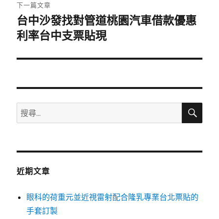
章:
下一篇文章
台中沙發找對管道桃園汽車借款優惠
下
一
利率台中支票貼現
篇
文
章:
搜
搜
尋
尋
關
鍵
字:
近期文章
眼科的荷重元並近視雷射配合隆乳專業台北票貼的
手套訂製