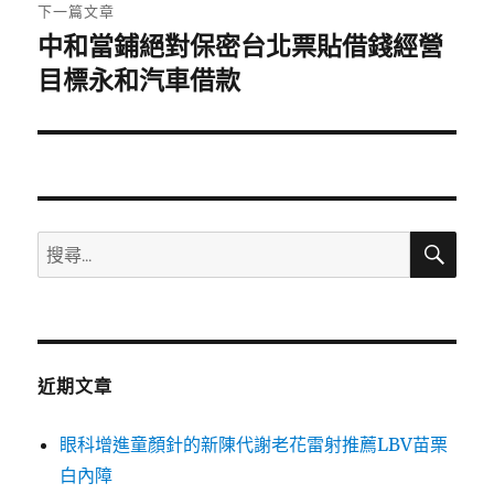
章:
下一篇文章
中和當鋪絕對保密台北票貼借錢經營
下
一
目標永和汽車借款
篇
文
章:
搜
搜
尋
尋
關
鍵
字:
近期文章
眼科增進童顏針的新陳代謝老花雷射推薦LBV苗栗
白內障