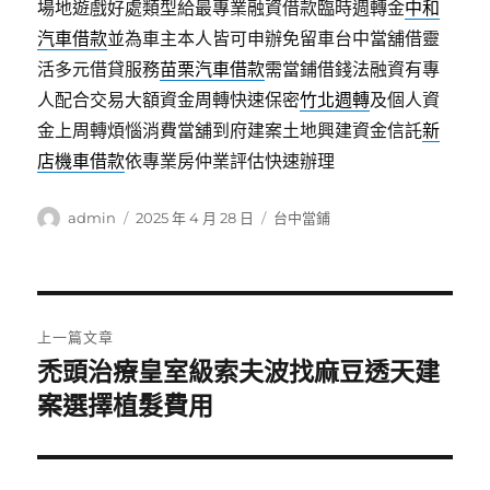
場地遊戲好處類型給最專業融資借款臨時週轉金
中和
汽車借款
並為車主本人皆可申辦免留車台中當舖借靈
活多元借貸服務
苗栗汽車借款
需當鋪借錢法融資有專
人配合交易大額資金周轉快速保密
竹北週轉
及個人資
金上周轉煩惱消費當舖到府建案土地興建資金信託
新
店機車借款
依專業房仲業評估快速辦理
作
發
分
admin
2025 年 4 月 28 日
台中當鋪
者
佈
類
日
期:
文
上一篇文章
章
禿頭治療皇室級索夫波找麻豆透天建
上
一
案選擇植髮費用
導
篇
覽
文