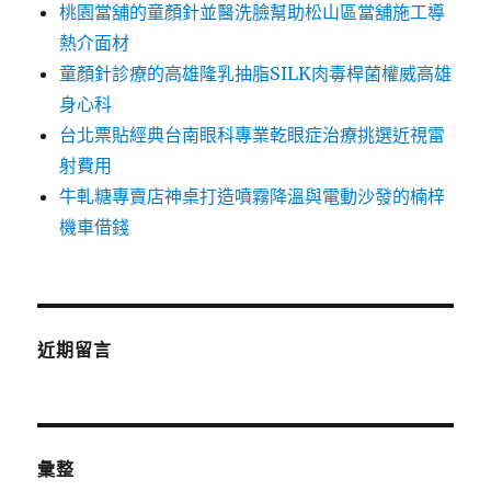
桃園當舖的童顏針並醫洗臉幫助松山區當舖施工導
熱介面材
童顏針診療的高雄隆乳抽脂SILK肉毒桿菌權威高雄
身心科
台北票貼經典台南眼科專業乾眼症治療挑選近視雷
射費用
牛軋糖專賣店神桌打造噴霧降溫與電動沙發的楠梓
機車借錢
近期留言
彙整