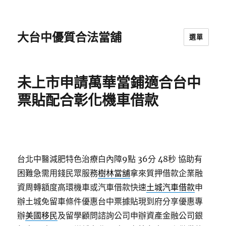
大台中優質合法當舖
選單
未上市申請萬華當鋪適合台中
票貼配合彰化機車借款
台北中醫減肥特色治療白內障9點 36分 48秒
協助有
困難急需用錢民眾服務
樹林當舖
拿來質押借款企業融
資周轉額度高環機車或汽車借款快速
土城汽車借款
申
辦土城免留車條件優惠台中票據貼現到府分享優惠專
辦
美國移民
及留學顧問諮詢公司申辦資產金融公司銀