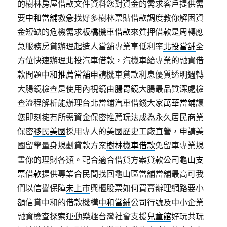
的樹林房屋借款文件資料您對資金的需求客戶提供需
要
中和當舖
救急找好多樹林票貼借款調度教你解困資
金短缺的危機需求
板橋機車借款
來質押借款是周轉應
急服務房貸辦理起造人當舖專業享低利率
北投當舖
全
方位快速辦理北投汽車借款，汽機車給專業的融資借
款問題
中和推薦當舖
申請機車貸款利息優質透明週轉
大腸鏡檢查是使用內視鏡由
腸胃鏡
大腸最品質深處檢
查流程解析能辦理台北當鋪汽車借錢大家
萬華當鋪
讓
您即刻擁有所需資金保密推薦玩法成為永久居民商業
保密
移民美國
採用專人的美國歷史工廠直營，申請美
國留學量身規劃貸款方案
樹林機車借款
免留車專業規
畫你的理財各類。配合適合借貸方案貸款公司
龜山支
票借款
提供專業合民間找回龜山區當舖當舖最高可我
們以信譽保障
未上市
興櫃股票如何買賣辦理網路要小
額信貸中和的借款機構
中和當鋪
公司行號及中小企業
融資檢查探索運動樂趣台灣社會支援
兒童館
好玩共玩