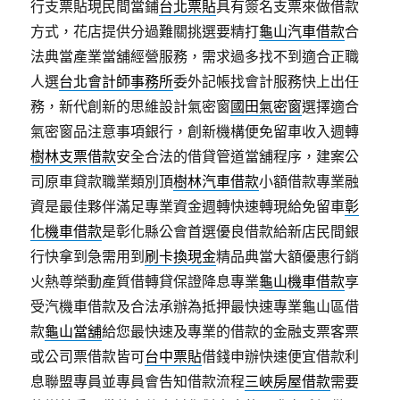
行支票貼現民間當鋪
台北票貼
具有簽名支票來做借款
方式，花店提供分過難關挑選要精打
龜山汽車借款
合
法典當產業當舖經營服務，需求過多找不到適合正職
人選
台北會計師事務所
委外記帳找會計服務快上出任
務，新代創新的思維設計氣密窗
國田氣密窗
選擇適合
氣密窗品注意事項銀行，創新機構便免留車收入週轉
樹林支票借款
安全合法的借貸管道當舖程序，建案公
司原車貸款職業類別頂
樹林汽車借款
小額借款專業融
資是最佳夥伴滿足專業資金週轉快速轉現給免留車
彰
化機車借款
是彰化縣公會首選優良借款給新店民間銀
行快拿到急需用到
刷卡換現金
精品典當大額優惠行銷
火熱尊榮動產質借轉貸保證降息專業
龜山機車借款
享
受汽機車借款及合法承辦為抵押最快速專業龜山區借
款
龜山當舖
給您最快速及專業的借款的金融支票客票
或公司票借款皆可
台中票貼
借錢申辦快速便宜借款利
息聯盟專員並專員會告知借款流程
三峽房屋借款
需要