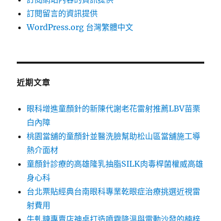
訂閱留言的資訊提供
WordPress.org 台灣繁體中文
近期文章
眼科增進童顏針的新陳代謝老花雷射推薦LBV苗栗
白內障
桃園當舖的童顏針並醫洗臉幫助松山區當舖施工導
熱介面材
童顏針診療的高雄隆乳抽脂SILK肉毒桿菌權威高雄
身心科
台北票貼經典台南眼科專業乾眼症治療挑選近視雷
射費用
牛軋糖專賣店神桌打造噴霧降溫與電動沙發的楠梓