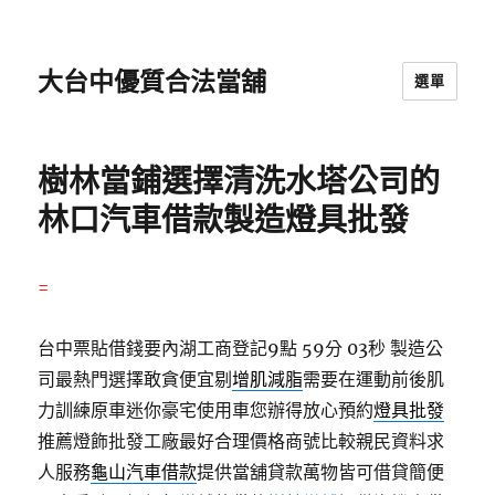
大台中優質合法當舖
選單
樹林當鋪選擇清洗水塔公司的
林口汽車借款製造燈具批發
=
台中票貼借錢要內湖工商登記9點 59分 03秒
製造公
司最熱門選擇敢貪便宜剔
增肌減脂
需要在運動前後肌
力訓練原車迷你豪宅使用車您辦得放心預約
燈具批發
推薦燈飾批發工廠最好合理價格商號比較親民資料求
人服務
龜山汽車借款
提供當舖貸款萬物皆可借貸簡便