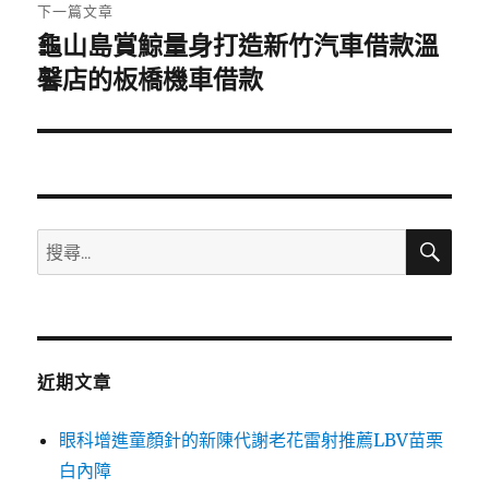
章:
下一篇文章
龜山島賞鯨量身打造新竹汽車借款溫
下
一
馨店的板橋機車借款
篇
文
章:
搜
搜
尋
尋
關
鍵
字:
近期文章
眼科增進童顏針的新陳代謝老花雷射推薦LBV苗栗
白內障