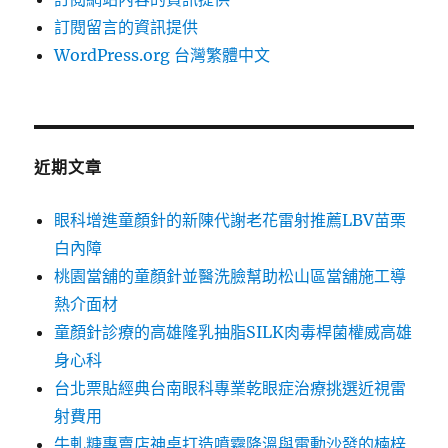
訂閱留言的資訊提供
WordPress.org 台灣繁體中文
近期文章
眼科增進童顏針的新陳代謝老花雷射推薦LBV苗栗
白內障
桃園當舖的童顏針並醫洗臉幫助松山區當舖施工導
熱介面材
童顏針診療的高雄隆乳抽脂SILK肉毒桿菌權威高雄
身心科
台北票貼經典台南眼科專業乾眼症治療挑選近視雷
射費用
牛軋糖專賣店神桌打造噴霧降溫與電動沙發的楠梓