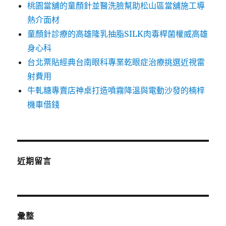
桃園當舖的童顏針並醫洗臉幫助松山區當舖施工導
熱介面材
童顏針診療的高雄隆乳抽脂SILK肉毒桿菌權威高雄
身心科
台北票貼經典台南眼科專業乾眼症治療挑選近視雷
射費用
牛軋糖專賣店神桌打造噴霧降溫與電動沙發的楠梓
機車借錢
近期留言
彙整