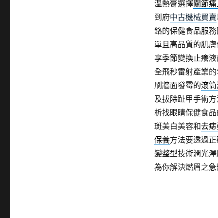
溫熱膏選擇
關節痛
到府
中古機械買賣
鉻的保健食品服務
單且高品質的肌膚
享季節變換
止癢液
全飛秒雷射產業的
刷牆面發霉的
滾筒
及拔除趾甲手術方
析找眼睛保健食品
斑美白美容和
去痣
保養
方法要透過正
變整型技術潤光澤
為你解決燃眉之急