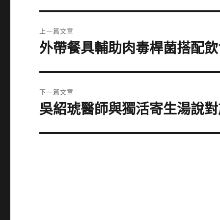
文
上一篇文章
章
外帶餐具輔助肉毒桿菌搭配飲
上
一
導
篇
覽
文
下一篇文章
章:
吳紹琥醫師與獨活寄生湯說對
下
一
篇
文
章: