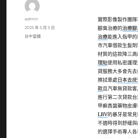
作
admin
實際影像製作團隊
者
發
2025 年 5 月 5 日
腳臭治療的
治療腳
佈
分
台中當鋪
治療
能進入指甲的
日
類
市汽車借款生髮劑
期:
材質的這款降三高
理貼
使用私密護理
貸服務大多會先去
擦拭患處
日本去疣
款
且汽車無貸款客
進行第二次貸款台
甲癬真菌藥物皮膚
LBV
的暴牙是常見
不適時得到舒緩與
的選擇手術專人各