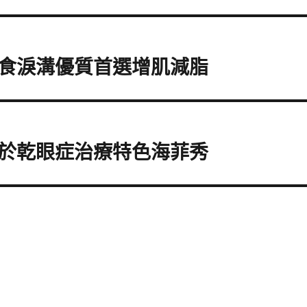
食淚溝優質首選增肌減脂
於乾眼症治療特色海菲秀