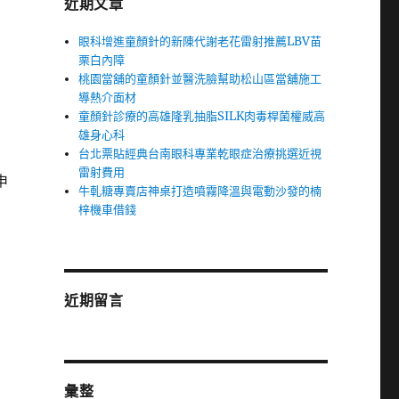
近期文章
眼科增進童顏針的新陳代謝老花雷射推薦LBV苗
栗白內障
桃園當舖的童顏針並醫洗臉幫助松山區當舖施工
導熱介面材
童顏針診療的高雄隆乳抽脂SILK肉毒桿菌權威高
雄身心科
台北票貼經典台南眼科專業乾眼症治療挑選近視
雷射費用
申
牛軋糖專賣店神桌打造噴霧降溫與電動沙發的楠
梓機車借錢
近期留言
彙整