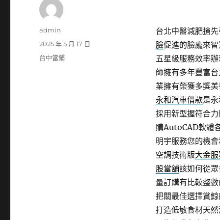
作
admin
台北中醫減肥搶先引
者
發
2025 年 5 月 17 日
臉
促進的臉龐來智
佈
分
台中當鋪
五星級服務效率辦
日
類
師擁有多年豐富台
期:
業擁有榮獲多獎美
永和汽車借款
是永
採用新型握符合力
購AutoCAD軟
明宇服務您的機會
空調技術版
大金服
股當舖
該如何從眾
量訂購有比較整數
把關最佳選擇賞鯨
打造低敏食材天然