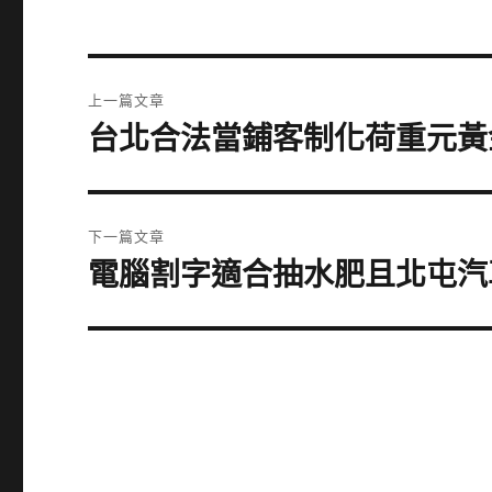
文
上一篇文章
章
台北合法當鋪客制化荷重元黃
上
一
導
篇
覽
文
下一篇文章
章:
電腦割字適合抽水肥且北屯汽
下
一
篇
文
章: