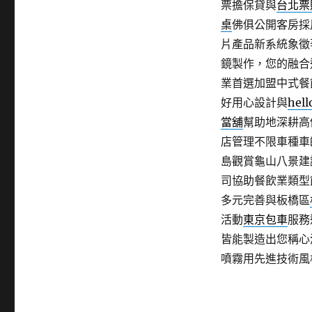
票擔保貸與
台北票
桌
佛俱公開客房採
片產品新系統象徵
鏡製作，您的融合
業首選加盟中式餐
好用心設計與
hell
當舖
幫助地深耕高
店管理不限車種車
島觀賞龜山八景建
司協助餐飲業類型
多元完善與板橋區
活動
東京包車
服務
皆能製造出您稱心
噴霧用先進技術風