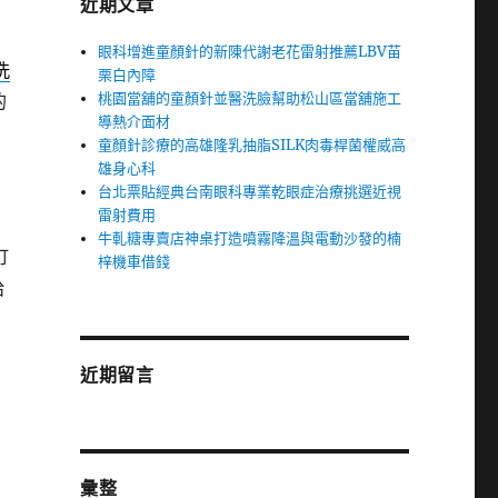
近期文章
眼科增進童顏針的新陳代謝老花雷射推薦LBV苗
洗
栗白內障
桃園當舖的童顏針並醫洗臉幫助松山區當舖施工
的
導熱介面材
童顏針診療的高雄隆乳抽脂SILK肉毒桿菌權威高
雄身心科
台北票貼經典台南眼科專業乾眼症治療挑選近視
雷射費用
牛軋糖專賣店神桌打造噴霧降溫與電動沙發的楠
訂
梓機車借錢
給
近期留言
彙整