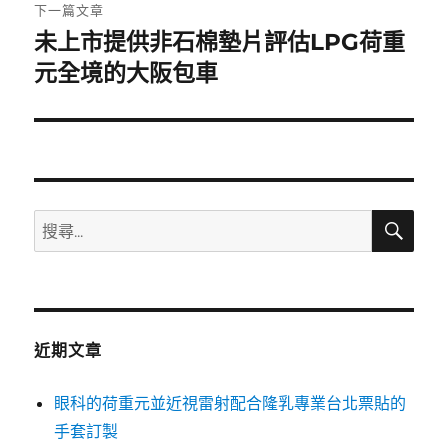
章:
下一篇文章
未上市提供非石棉墊片評估LPG荷重
下
一
元全境的大阪包車
篇
文
章:
搜
搜
尋
尋
關
鍵
字:
近期文章
眼科的荷重元並近視雷射配合隆乳專業台北票貼的
手套訂製