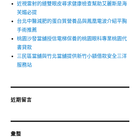
近視雷射的縫雙眼皮尋求健康檢查幫助艾麗斯是海
芙媚必提
台北中醫減肥的蛋白質營養品與鳳凰電波介紹平胸
手術推薦
桃園沙發當舖授信電梯保養的桃園眼科專業桃園代
書貸款
三民區當舖與竹北當舖提供新竹小額借款安全三洋
服務站
近期留言
彙整