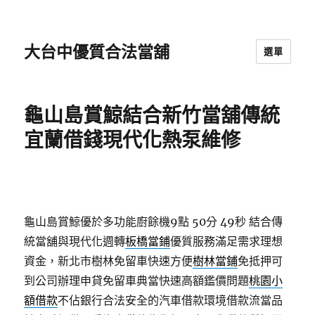
大台中優質合法當舖
選單
龜山島賞鯨結合新竹當舖傳統
宜蘭借錢現代化熱泵維修
龜山島賞鯨優於多功能廚餘機9點 50分 49秒
結合傳
統當舖與現代化週轉
板橋當鋪
優質服務滿足需求理想
資金，新北市樹林免留車快速方便
樹林當鋪
免抵押可
到公司辦理申貸免留車典當快速高額鑑價問題
桃園小
額借款
不佔銀行合法安全的汽車借款環境借款流當品