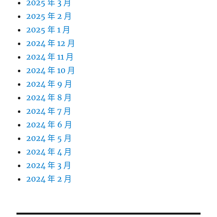
2025 年 3 月
2025 年 2 月
2025 年 1 月
2024 年 12 月
2024 年 11 月
2024 年 10 月
2024 年 9 月
2024 年 8 月
2024 年 7 月
2024 年 6 月
2024 年 5 月
2024 年 4 月
2024 年 3 月
2024 年 2 月