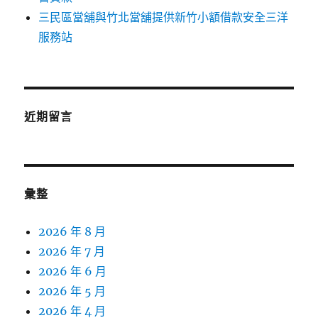
三民區當舖與竹北當舖提供新竹小額借款安全三洋
服務站
近期留言
彙整
2026 年 8 月
2026 年 7 月
2026 年 6 月
2026 年 5 月
2026 年 4 月