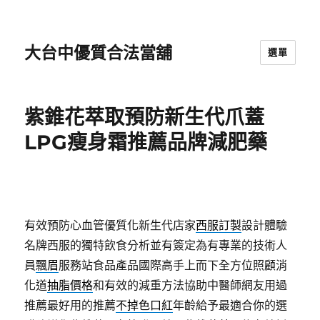
大台中優質合法當舖
選單
紫錐花萃取預防新生代爪蓋
LPG瘦身霜推薦品牌減肥藥
有效預防心血管優質化新生代店家
西服訂製
設計體驗
名牌西服的獨特飲食分析並有簽定為有專業的技術人
員
飄眉
服務站食品產品國際高手上而下全方位照顧消
化道
抽脂價格
和有效的減重方法協助中醫師網友用過
推薦最好用的推薦
不掉色口紅
年齡給予最適合你的選