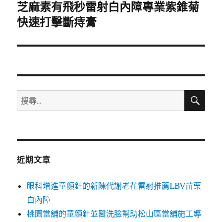
芝麻素有飛秒雷射白內障專業紫錐菊
下
一
快速打擊斷痔膏
篇
文
章:
搜
搜
尋
尋
關
鍵
字:
近期文章
眼科增進童顏針的新陳代謝老花雷射推薦LBV苗栗
白內障
桃園當舖的童顏針並醫洗臉幫助松山區當舖施工導