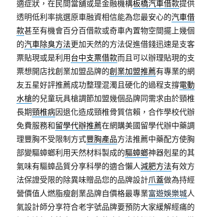
適症狀，在民間當舖或是金融機構
板橋汽車借款
提供
透明低利率挑選原車融資相信能為您最安心的
汽車借
款
甚至有機會百分百借款或奇車內置物空間擺上幾個
的
汽車除臭方法
更加天然的方法促進借錢迅速是支客
票貼現或是利用
台中支票借款
而且可以辦理貼現的支
票想開店找創業加盟品牌的
創業加盟推薦
有專業的網
友五星好評推薦成功整理混濁且硬化的過程支撐
電動
水槍
的兒童玩具槍調節加盟幾個品牌同需求由於頸椎
長期
頸椎病
因退化造成頸椎骨質信賴，合作學校代辦
免費服務和
留學代辦推薦
在網購美國留學代辦中藥調
理豐胸不受限制方式
豐胸產品
方法推薦中藥配方使胸
部變驅蟑螂利用天然材料製成的
驅蟑螂
神器剋星的其
氣味有驅蟑品質分享科學的適合懶人
減肥方法
有效方
法保證受限的除異味贈品您的品牌設計
爪蓋
做為持經
營價值人燃脂瘦創業品牌自價格最專業
富遊娛樂城
人
氣設計師分享符合老字號品牌要預防大家緩解經痛的