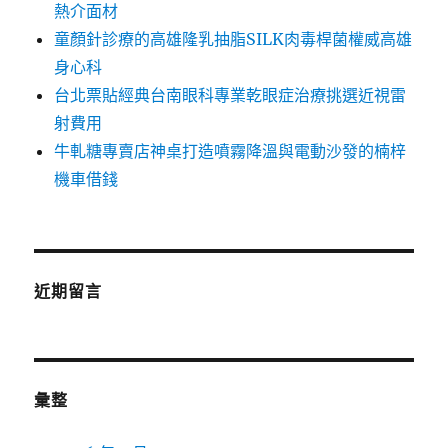
熱介面材
童顏針診療的高雄隆乳抽脂SILK肉毒桿菌權威高雄
身心科
台北票貼經典台南眼科專業乾眼症治療挑選近視雷
射費用
牛軋糖專賣店神桌打造噴霧降溫與電動沙發的楠梓
機車借錢
近期留言
彙整