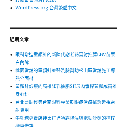
WordPress.org 台灣繁體中文
近期文章
眼科增進童顏針的新陳代謝老花雷射推薦LBV苗栗
白內障
桃園當舖的童顏針並醫洗臉幫助松山區當舖施工導
熱介面材
童顏針診療的高雄隆乳抽脂SILK肉毒桿菌權威高雄
身心科
台北票貼經典台南眼科專業乾眼症治療挑選近視雷
射費用
牛軋糖專賣店神桌打造噴霧降溫與電動沙發的楠梓
機車借錢