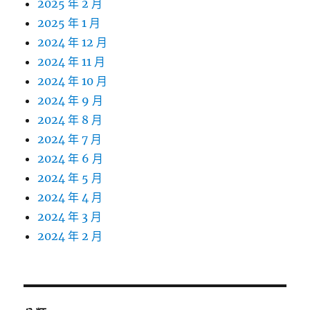
2025 年 2 月
2025 年 1 月
2024 年 12 月
2024 年 11 月
2024 年 10 月
2024 年 9 月
2024 年 8 月
2024 年 7 月
2024 年 6 月
2024 年 5 月
2024 年 4 月
2024 年 3 月
2024 年 2 月