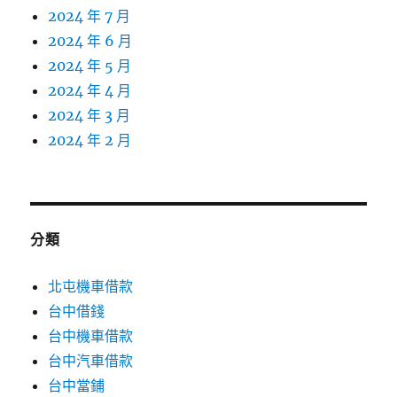
2024 年 7 月
2024 年 6 月
2024 年 5 月
2024 年 4 月
2024 年 3 月
2024 年 2 月
分類
北屯機車借款
台中借錢
台中機車借款
台中汽車借款
台中當鋪