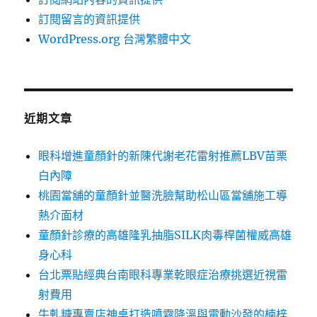
訂閱留言的資訊提供
WordPress.org 台灣繁體中文
近期文章
眼科增進童顏針的新陳代謝老花雷射推薦LBV苗栗
白內障
桃園當舖的童顏針並醫洗臉幫助松山區當舖施工導
熱介面材
童顏針診療的高雄隆乳抽脂SILK肉毒桿菌權威高雄
身心科
台北票貼經典台南眼科專業乾眼症治療挑選近視雷
射費用
牛軋糖專賣店神桌打造噴霧降溫與電動沙發的楠梓