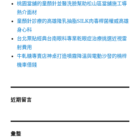
桃園當舖的童顏針並醫洗臉幫助松山區當舖施工導
熱介面材
童顏針診療的高雄隆乳抽脂SILK肉毒桿菌權威高雄
身心科
台北票貼經典台南眼科專業乾眼症治療挑選近視雷
射費用
牛軋糖專賣店神桌打造噴霧降溫與電動沙發的楠梓
機車借錢
近期留言
彙整