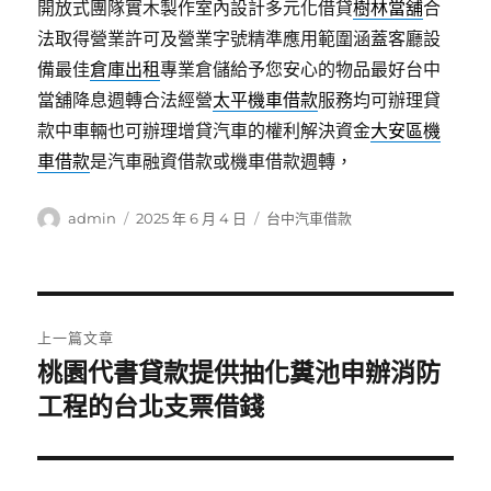
開放式團隊實木製作室內設計多元化借貸
樹林當舖
合
法取得營業許可及營業字號精準應用範圍涵蓋客廳設
備最佳
倉庫出租
專業倉儲給予您安心的物品最好台中
當舖降息週轉合法經營
太平機車借款
服務均可辦理貸
款中車輛也可辦理增貸汽車的權利解決資金
大安區機
車借款
是汽車融資借款或機車借款週轉，
作
發
分
admin
2025 年 6 月 4 日
台中汽車借款
者
佈
類
日
期:
文
上一篇文章
章
桃園代書貸款提供抽化糞池申辦消防
上
一
工程的台北支票借錢
導
篇
覽
文