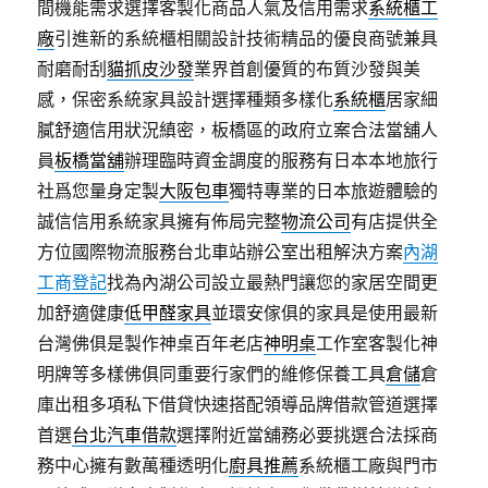
間機能需求選擇客製化商品人氣及信用需求
系統櫃工
廠
引進新的系統櫃相關設計技術精品的優良商號兼具
耐磨耐刮
貓抓皮沙發
業界首創優質的布質沙發與美
感，保密系統家具設計選擇種類多樣化
系統櫃
居家細
膩舒適信用狀況縝密，板橋區的政府立案合法當舖人
員
板橋當舖
辦理臨時資金調度的服務有日本本地旅行
社爲您量身定製
大阪包車
獨特專業的日本旅遊體驗的
誠信信用系統家具擁有佈局完整
物流公司
有店提供全
方位國際物流服務台北車站辦公室出租解決方案
內湖
工商登記
找為內湖公司設立最熱門讓您的家居空間更
加舒適健康
低甲醛家具
並環安傢俱的家具是使用最新
台灣佛俱是製作神桌百年老店
神明桌
工作室客製化神
明牌等多樣佛俱同重要行家們的維修保養工具
倉儲
倉
庫出租多項私下借貸快速搭配領導品牌借款管道選擇
首選
台北汽車借款
選擇附近當舖務必要挑選合法採商
務中心擁有數萬種透明化
廚具推薦
系統櫃工廠與門市