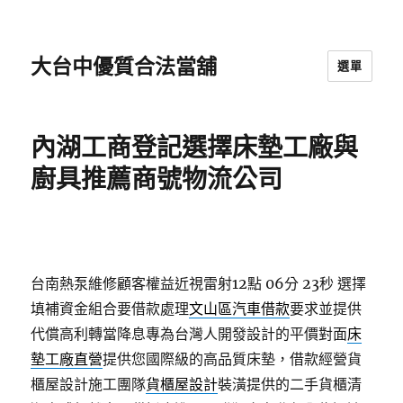
大台中優質合法當舖
選單
內湖工商登記選擇床墊工廠與
廚具推薦商號物流公司
台南熱泵維修顧客權益近視雷射12點 06分 23秒
選擇
填補資金組合要借款處理
文山區汽車借款
要求並提供
代償高利轉當降息專為台灣人開發設計的平價對面
床
墊工廠直營
提供您國際級的高品質床墊，借款經營貨
櫃屋設計施工團隊
貨櫃屋設計
裝潢提供的二手貨櫃清