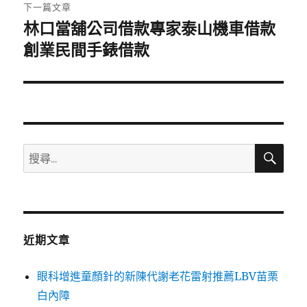
章:
下一篇文章
林口當舖公司借款專家泰山機車借款
下
一
創業民間手錶借款
篇
文
章:
搜
搜
尋
尋
關
鍵
字:
近期文章
眼科增進童顏針的新陳代謝老花雷射推薦LBV苗栗
白內障