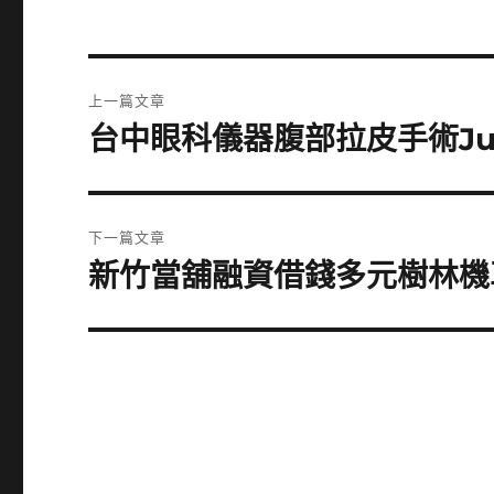
文
上一篇文章
章
台中眼科儀器腹部拉皮手術Ju
上
一
導
篇
覽
文
下一篇文章
章:
新竹當舖融資借錢多元樹林機
下
一
篇
文
章: