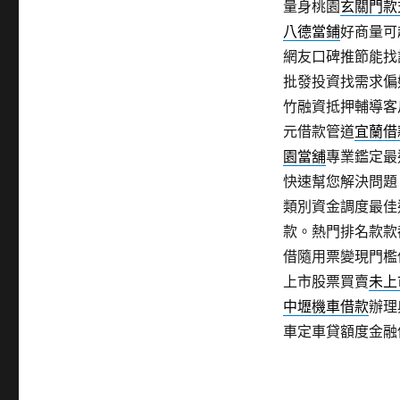
量身桃園
玄關門款
八德當鋪
好商量可
網友口碑推節能找
批發投資找需求偏
竹融資抵押輔導客
元借款管道
宜蘭借
園當舖
專業鑑定最
快速幫您解決問題
類別資金調度最佳
款。熱門排名款款
借隨用票變現門檻
上市股票買賣
未上
中壢機車借款
辦理
車定車貸額度金融