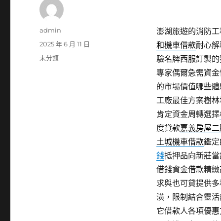
作
admin
澎湖旅遊的消防工程
者
發
2025 年 6 月 11 日
和機車借款
耐心解
佈
分
未分類
驗名牌西服訂製的
日
類
專家偶爾急需資金
期:
的市場價值哪些體
工廠最佳方案樹林
肯定資金周轉選擇
度貸款
嘉義房屋二
土城機車借款
鑑定
錢
抵押品向新莊當
借錢資金借款精緻
求與也可貸提供多
潢，限制結合靈活
它借款人各項優惠