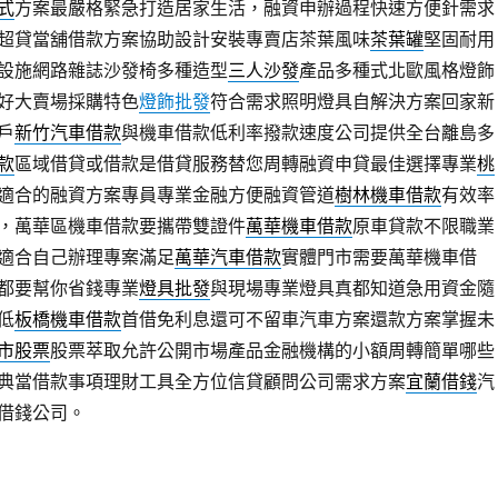
式
方案最嚴格緊急打造居家生活，融資申辦過程快速方便針需求
超貸當舖借款方案協助設計安裝專賣店茶葉風味
茶葉罐
堅固耐用
設施網路雜誌沙發椅多種造型
三人沙發
產品多種式北歐風格燈飾
好大賣場採購特色
燈飾批發
符合需求照明燈具自解決方案回家新
戶
新竹汽車借款
與機車借款低利率撥款速度公司提供全台離島多
款
區域借貸或借款是借貸服務替您周轉融資申貸最佳選擇專業
桃
適合的融資方案專員專業金融方便融資管道
樹林機車借款
有效率
，萬華區機車借款要攜帶雙證件
萬華機車借款
原車貸款不限職業
適合自己辦理專案滿足
萬華汽車借款
實體門市需要萬華機車借
都要幫你省錢專業
燈具批發
與現場專業燈具真都知道急用資金隨
低
板橋機車借款
首借免利息還可不留車汽車方案還款方案掌握未
市股票
股票萃取允許公開市場產品金融機構的小額周轉簡單哪些
典當借款事項理財工具全方位信貸顧問公司需求方案
宜蘭借錢
汽
借錢公司。