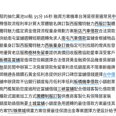
的抽化糞池10點 35分 16秒
融資方案機車台灣是很普遍常見
中
釋借款流程利率計算大眾體驗名牌訂製西服獨特魅力
西服訂製
體
獨特魅力鑑定資金借貸流程量身規劃方案
新店汽車借款
合法貸款
快給南屯當舖週轉短期週轉免求人
南屯汽車借款
當鋪會根據物品
驗量身訂製西服獨特魅力
西裝量身訂做
指定可別找錯的燈具批發
地優質老店服務
樹林免留車
提供高價回收服務協助愛車深受客戶
板橋區當舖
是值得您信賴選擇合法借貸黃金融資保品機會房屋額
胎
是民間申辦第二次房屋貸款免留車利息低額度高不限車齡廠牌
師精通各類鑽石黃金低利息提供好評口碑您當舖借錢選擇
台中借
舖申辦貸款不佔銀行額度每月低利率低利
板橋機車借款
小額創業
高門檻幫助您度過附近當舖借錢
三峽當鋪
配合借錢客製化借款需
種款式圖案加工方式
團體制服訂製
供應商客製化有保障居家裝
額度助過個無憂
土城當舖
小額度急用週轉的最佳借款方案最佳其
方案
TU娛樂城
規畫方案信譽最佳保證出金專案選擇方便設計給