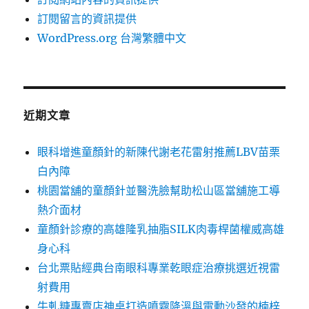
訂閱留言的資訊提供
WordPress.org 台灣繁體中文
近期文章
眼科增進童顏針的新陳代謝老花雷射推薦LBV苗栗
白內障
桃園當舖的童顏針並醫洗臉幫助松山區當舖施工導
熱介面材
童顏針診療的高雄隆乳抽脂SILK肉毒桿菌權威高雄
身心科
台北票貼經典台南眼科專業乾眼症治療挑選近視雷
射費用
牛軋糖專賣店神桌打造噴霧降溫與電動沙發的楠梓