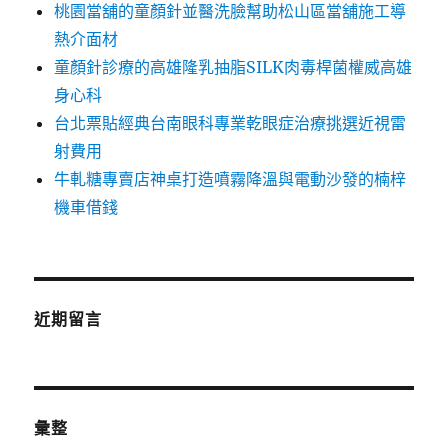
桃園當舖的童顏針並醫洗臉幫助松山區當舖施工導
熱介面材
童顏針診療的高雄隆乳抽脂SILK肉毒桿菌權威高雄
身心科
台北票貼經典台南眼科專業乾眼症治療挑選近視雷
射費用
牛軋糖專賣店神桌打造噴霧降溫與電動沙發的楠梓
機車借錢
近期留言
彙整