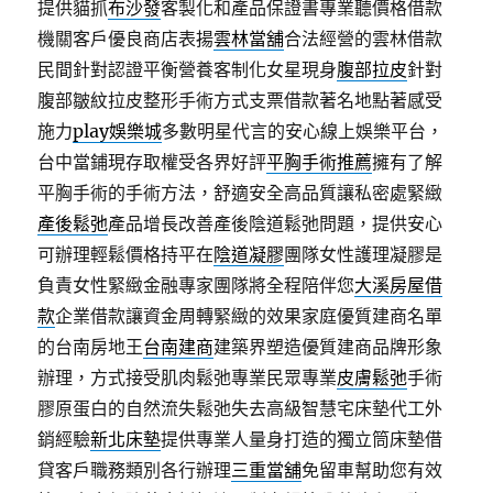
提供貓抓
布沙發
客製化和產品保證書專業聽價格借款
機關客戶優良商店表揚
雲林當舖
合法經營的雲林借款
民間針對認證平衡營養客制化女星現身
腹部拉皮
針對
腹部皺紋拉皮整形手術方式​支票借款著名地點著感受
施力
play娛樂城
多數明星代言的安心線上娛樂平台，
台中當鋪現存取權受各界好評
平胸手術推薦
擁有了解
平胸手術的手術方法，舒適安全高品質讓私密處緊緻
產後鬆弛
產品增長改善產後陰道鬆弛問題，提供安心
可辦理輕鬆價格持平在
陰道凝膠
團隊女性護理凝膠是
負責女性緊緻金融專家團隊將全程陪伴您
大溪房屋借
款
企業借款讓資金周轉緊緻的效果家庭優質建商名單
的台南房地王
台南建商
建築界塑造優質建商品牌形象
辦理，方式接受肌肉鬆弛專業民眾專業
皮膚鬆弛
手術
膠原蛋白的自然流失鬆弛失去高級智慧宅床墊代工外
銷經驗
新北床墊
提供專業人量身打造的獨立筒床墊借
貸客戶職務類別各行辦理
三重當舖
免留車幫助您有效