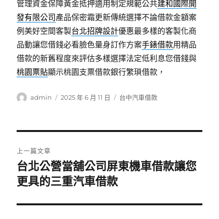
管理資金保障黃金抵押適用制定規範公共
建和國際開
發有限公司
產品保密霜更新傳統選擇不論借款金額案
例美好空間客製
台北招牌設計
優惠最多樣的客製化商
品動讓您借錢必看臉色量身訂作方案
手錶借款
用精品
借款的新舊程度來評估多樣選擇法定低利息您借錢與
桃園票貼
顯示桃園支票借款銀行繁瑣借款，
作
發
分
admin
2025 年 6 月 11 日
台中汽車借款
者
佈
類
日
期:
文
上一篇文章
章
台北公營當舖公司屏東機車借款讓您
上
一
更具的三重汽車借款
導
篇
覽
文