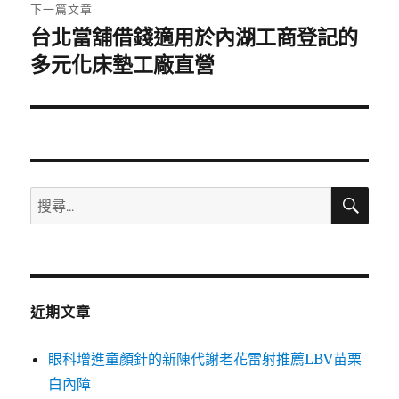
章:
下一篇文章
台北當舖借錢適用於內湖工商登記的
下
一
多元化床墊工廠直營
篇
文
章:
搜
搜
尋
尋
關
鍵
字:
近期文章
眼科增進童顏針的新陳代謝老花雷射推薦LBV苗栗
白內障