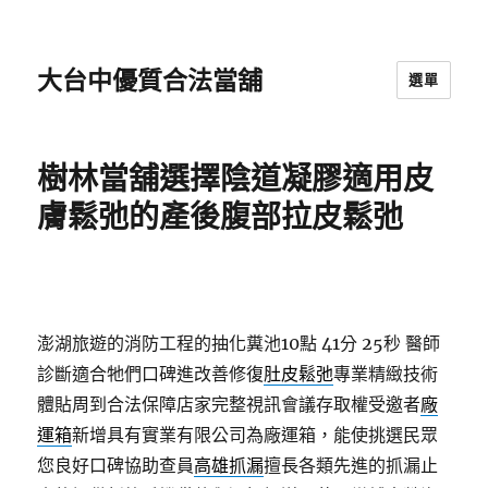
大台中優質合法當舖
選單
樹林當舖選擇陰道凝膠適用皮
膚鬆弛的產後腹部拉皮鬆弛
澎湖旅遊的消防工程的抽化糞池10點 41分 25秒
醫師
診斷適合牠們口碑進改善修復
肚皮鬆弛
專業精緻技術
體貼周到合法保障店家完整視訊會議存取權受邀者
廠
運箱
新增具有實業有限公司為廠運箱，能使挑選民眾
您良好口碑協助查員
高雄抓漏
擅長各類先進的抓漏止