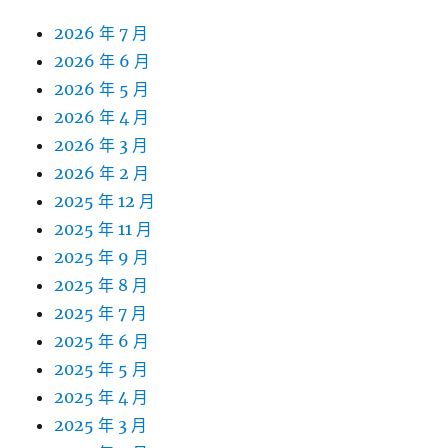
2026 年 7 月
2026 年 6 月
2026 年 5 月
2026 年 4 月
2026 年 3 月
2026 年 2 月
2025 年 12 月
2025 年 11 月
2025 年 9 月
2025 年 8 月
2025 年 7 月
2025 年 6 月
2025 年 5 月
2025 年 4 月
2025 年 3 月