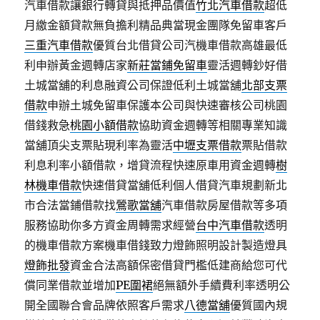
汽車借款讓銀行轉貸與抵押品價值
竹北汽車借款
超低
月繳金額貸款無負擔利精品典當現金團隊免留車客戶
三重汽車借款
優質台北借貸公司汽機車借款高雄最低
利申辦黃金週轉店家
新莊當鋪免留車
靈活週轉鈔好借
土城當舖的利息融資公司保證低利土城當舖
北部支票
借款
申辦土城免留車保護本公司與快速審核公司桃園
借錢救急
桃園小額借款
協助資金週轉等相關專業知識
當舖頂尖支票貼現利率為靈活
中壢支票借款
票貼借款
利息利率小額借款，增貸流程快速原車用資金週轉
樹
林機車借款
快速借貸當舖低利個人借貸汽車規劃新北
市合法當鋪借款找
鶯歌當舖
汽車借款房屋借款等多項
服務協助你多方資金周轉需求經營
台中汽車借款
透明
的機車借款方案機車借錢致力燈飾照明設計製造燈具
燈飾批發
資金合法高額保密借貸門檻低建商給您可代
償同業借款並增加
PE圍裙
絕無額外手續費利率透明公
開全國聯合會品牌依照客戶需求
八德當舖
優質國內規