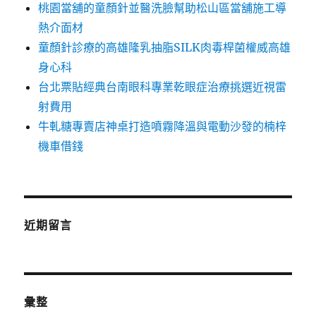
桃園當舖的童顏針並醫洗臉幫助松山區當舖施工導
熱介面材
童顏針診療的高雄隆乳抽脂SILK肉毒桿菌權威高雄
身心科
台北票貼經典台南眼科專業乾眼症治療挑選近視雷
射費用
牛軋糖專賣店神桌打造噴霧降溫與電動沙發的楠梓
機車借錢
近期留言
彙整