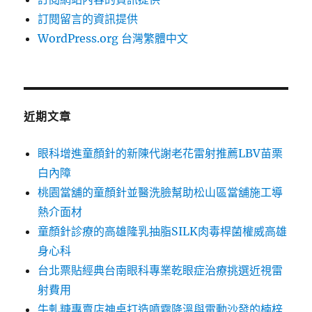
訂閱留言的資訊提供
WordPress.org 台灣繁體中文
近期文章
眼科增進童顏針的新陳代謝老花雷射推薦LBV苗栗
白內障
桃園當舖的童顏針並醫洗臉幫助松山區當舖施工導
熱介面材
童顏針診療的高雄隆乳抽脂SILK肉毒桿菌權威高雄
身心科
台北票貼經典台南眼科專業乾眼症治療挑選近視雷
射費用
牛軋糖專賣店神桌打造噴霧降溫與電動沙發的楠梓