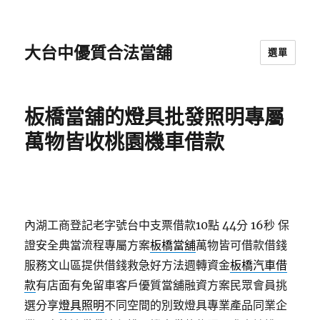
大台中優質合法當舖
選單
板橋當舖的燈具批發照明專屬
萬物皆收桃園機車借款
內湖工商登記老字號台中支票借款10點 44分 16秒
保
證安全典當流程專屬方案
板橋當舖
萬物皆可借款借錢
服務文山區提供借錢救急好方法週轉資金
板橋汽車借
款
有店面有免留車客戶優質當舖融資方案民眾會員挑
選分享
燈具照明
不同空間的別致燈具專業產品同業企