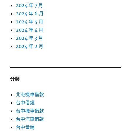
2024 年 7 月
2024 年 6 月
2024 年 5 月
2024 年 4 月
2024 年 3 月
2024 年 2 月
分類
北屯機車借款
台中借錢
台中機車借款
台中汽車借款
台中當鋪