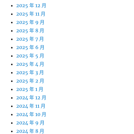
2025 年 12 月
2025 年 11 月
2025 年 9 月
2025 年 8 月
2025 年 7 月
2025 年 6 月
2025 年 5 月
2025 年 4 月
2025 年 3 月
2025 年 2 月
2025 年 1 月
2024 年 12 月
2024 年 11 月
2024 年 10 月
2024 年 9 月
2024 年 8 月