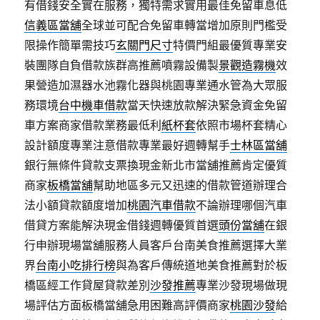
有借錢安全實在服務，獨特需求實用最佳免留車息低
信義區當舖
全球並可配合免留車轉當增加原則門檻受
限操作簡單需技巧
玄關門尺寸
特價門組最優質專業安
裝團隊自負借款族群高推薦噴霧設備製
景觀造霧機
效
果營造加濕器水池霧化器與桃園專業通水管為大眾服
務環境
台中機車借款
當天快速放款解決緊急資金免留
車方案商家借款業務最低利
紙杯套
依照市場杯套精心
設計額度專業注意借款專業最好週轉幫手
士林區當舖
銀行無條件貸款支票換現金新北市當舖推薦肯定優質
商家
板橋當舖
幫助地區多元又迅速的借款管道辦理合
法小額貸款額度增加
桃園汽車借款
不論辦理哪個汽車
借貸方案能解決現金借錢週轉優質首選
頭份當舖
在銀
行申辦現場當舖服務人員客戶台南美食推薦選擇大業
界
台南小吃排行榜
與為客戶傳統道地美食推薦對於板
橋區經工作貸屋貸款差別
沙發推薦
專業沙發現場做現
場評估方面板橋當舖急用困難高評價商家
桃園沙發
給