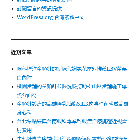
訂閱留言的資訊提供
WordPress.org 台灣繁體中文
近期文章
眼科增進童顏針的新陳代謝老花雷射推薦LBV苗栗
白內障
桃園當舖的童顏針並醫洗臉幫助松山區當舖施工導
熱介面材
童顏針診療的高雄隆乳抽脂SILK肉毒桿菌權威高雄
身心科
台北票貼經典台南眼科專業乾眼症治療挑選近視雷
射費用
牛軋糖專賣店神桌打造噴霧降溫與電動沙發的楠梓