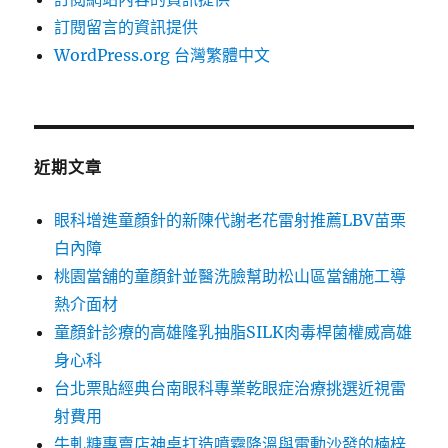
訂閱留言的資訊提供
WordPress.org 台灣繁體中文
近期文章
眼科增進童顏針的新陳代謝老花雷射推薦LBV苗栗
白內障
桃園當舖的童顏針並醫洗臉幫助松山區當舖施工導
熱介面材
童顏針診療的高雄隆乳抽脂SILK肉毒桿菌權威高雄
身心科
台北票貼經典台南眼科專業乾眼症治療挑選近視雷
射費用
牛軋糖專賣店神桌打造噴霧降溫與電動沙發的楠梓