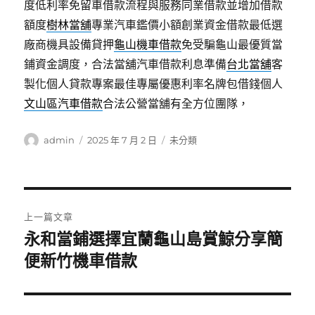
度低利率免留車借款流程與服務同業借款並增加借款
額度
樹林當舖
專業汽車鑑價小額創業資金借款最低選
廠商機具設備貸押
龜山機車借款
免受騙龜山最優質當
鋪資金調度，合法當舖汽車借款利息準備
台北當舖
客
製化個人貸款專案最佳專屬優惠利率名牌包借錢個人
文山區汽車借款
合法公營當舖有全方位團隊，
作
發
分
admin
2025 年 7 月 2 日
未分類
者
佈
類
日
期:
文
上一篇文章
章
永和當鋪選擇宜蘭龜山島賞鯨分享簡
上
一
便新竹機車借款
導
篇
覽
文