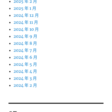
2025 年 2 月
2025 年 1 月
2024 年 12 月
2024 年 11 月
2024 年 10 月
2024 年 9 月
2024 年 8 月
2024 年 7 月
2024 年 6 月
2024 年 5 月
2024 年 4 月
2024 年 3 月
2024 年 2 月