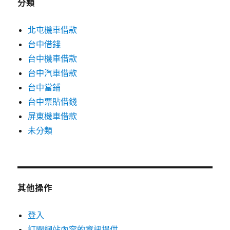
分類
北屯機車借款
台中借錢
台中機車借款
台中汽車借款
台中當鋪
台中票貼借錢
屏東機車借款
未分類
其他操作
登入
訂閱網站內容的資訊提供