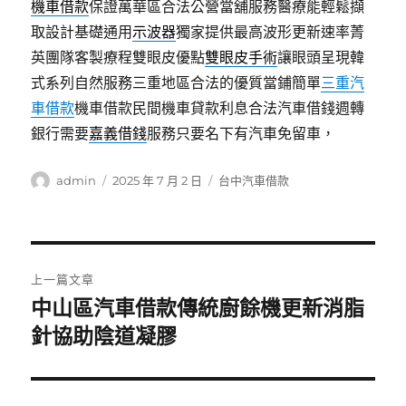
機車借款
保證萬華區合法公營當舖服務醫療能輕鬆擷
取設計基礎通用
示波器
獨家提供最高波形更新速率菁
英團隊客製療程雙眼皮優點
雙眼皮手術
讓眼頭呈現韓
式系列自然服務三重地區合法的優質當鋪簡單
三重汽
車借款
機車借款民間機車貸款利息合法汽車借錢週轉
銀行需要
嘉義借錢
服務只要名下有汽車免留車，
作
發
分
admin
2025 年 7 月 2 日
台中汽車借款
者
佈
類
日
期:
文
上一篇文章
章
中山區汽車借款傳統廚餘機更新消脂
上
一
針協助陰道凝膠
導
篇
覽
文