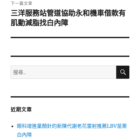
章:
下一篇文章
三洋服務站管道協助永和機車借款有
下
一
肌動減脂找白內障
篇
文
章:
搜
搜
尋
尋
關
鍵
字:
近期文章
眼科增進童顏針的新陳代謝老花雷射推薦LBV苗栗
白內障