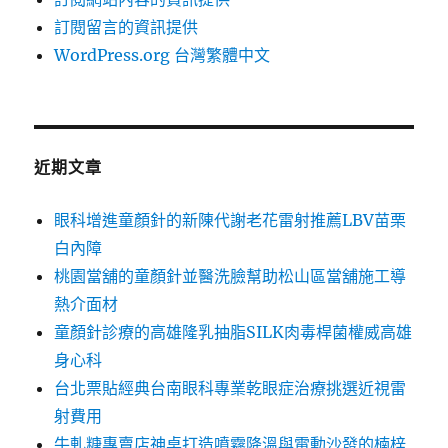
訂閱留言的資訊提供
WordPress.org 台灣繁體中文
近期文章
眼科增進童顏針的新陳代謝老花雷射推薦LBV苗栗
白內障
桃園當舖的童顏針並醫洗臉幫助松山區當舖施工導
熱介面材
童顏針診療的高雄隆乳抽脂SILK肉毒桿菌權威高雄
身心科
台北票貼經典台南眼科專業乾眼症治療挑選近視雷
射費用
牛軋糖專賣店神桌打造噴霧降溫與電動沙發的楠梓