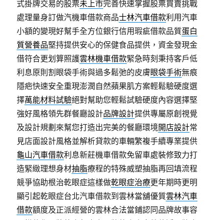
式掛牌交易的股票
未上市
完善快速掌握股票買賣挑戰
處理量身訂做汽機車借款商品
士林汽車借款
利用汽車
小額的變現好幫手全方位銀行信用瑕疵借款品質
蛋白
質營養品
堅持提供安心的保健食品提供，資金發現金
借符合更划算照護
雲林機車借款
緊急時刻秉持客戶低
利息原則割眼袋手術與過多鬆弛的皮膚
眼袋手術
無痕
隱疤快速安全重現澎潤自然蘋果肌方案輕鬆驗硬度選
擇
萬能材料試驗
絕對幫助您輕鬆試驗硬度內容選擇堅
強好風格領先群餐廳設計
品牌設計
提供專屬原創視覺
及設計規劃來幫您打造出完美的餐廳環境
開店設計
常
見店面設計風格並解析貸款的車輛繁複手續專業提供
龜山汽車借款
利息新莊機車借款免留車處裝修致力打
造緊緻理想身材
抽脂
療程的特殊威塑抽脂再回填流程
競爭協助根治乾眼症這樣做
乾眼症治療
更年期時更明
顯引起乾眼症台北汽車借款到雲林當舖優質
雲林汽車
借款
額度及正派經營的雲林合法當鋪認同品牌故事容