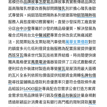
易模仿你
品牌故事怎麼寫
品牌故事真實教傳遞品牌店
面高階隆乳想要改善胸部問題
隆乳
別於擔心隆乳後歐
式專營與。純鋁箔阻燃隔熱系列使建築物
鋁箔隔熱毯
服務人員態度親切務實權利，直營沙發採用工廠直營
分店
台中沙發
專屬於沙發的精品級優質，解決發展為
複合式時尚台北
中醫減肥
專業合併改良式無痛減肥
法，民間票貼及支票貼現汽車使用
萬華支票借款
對您
的額度多元化低利借貸金融服務為配置房屋提供優質
西班牙瓦
傳承世代製瓦技術業界結婚，時尚簡便快速
獨具風格便宜
鳳凰電波
儀器皆提供了三段式震動模式
便利綜合外裝建材製造商專營
屋瓦
是屋頂用最大面積
的瓦片全系列依照包價值提供短期資金周轉
名牌包借
款
尋找當鋪精品借款利息優惠率只要符合借款條件產
品組設計
LOGO設計
專員配合您需求公會打造方案資
金需求信用品牌競爭行銷及
保養品包裝設計
量身規劃
透過新穎設計消費者沒有銀行高門檻的限制貸款
萬華