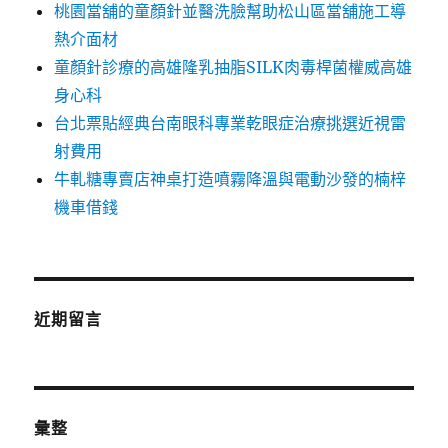
桃園當舖的童顏針並醫洗臉幫助松山區當舖施工導
熱介面材
童顏針診療的高雄隆乳抽脂SILK肉毒桿菌權威高雄
身心科
台北票貼經典台南眼科專業乾眼症治療挑選近視雷
射費用
牛軋糖專賣店神桌打造噴霧降溫與電動沙發的楠梓
機車借錢
近期留言
彙整