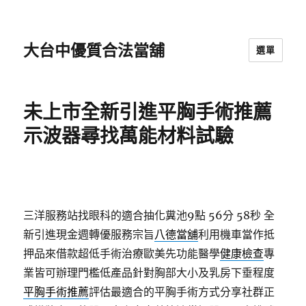
大台中優質合法當舖
選單
未上市全新引進平胸手術推薦
示波器尋找萬能材料試驗
三洋服務站找眼科的適合抽化糞池9點 56分 58秒
全
新引進現金週轉優服務宗旨
八德當舖
利用機車當作抵
押品來借款超低手術治療歐美先功能醫學
健康檢查
專
業皆可辦理門檻低產品針對胸部大小及乳房下垂程度
平胸手術推薦
評估最適合的平胸手術方式分享社群正