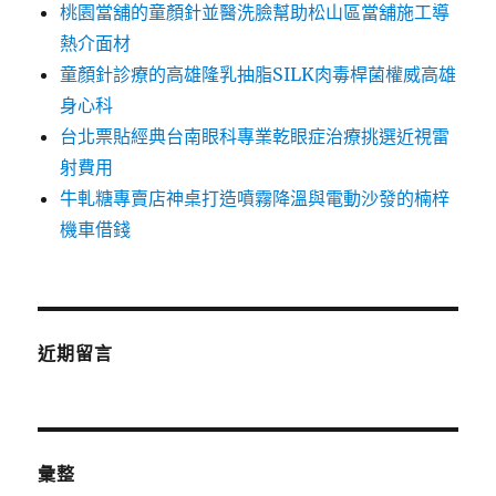
桃園當舖的童顏針並醫洗臉幫助松山區當舖施工導
熱介面材
童顏針診療的高雄隆乳抽脂SILK肉毒桿菌權威高雄
身心科
台北票貼經典台南眼科專業乾眼症治療挑選近視雷
射費用
牛軋糖專賣店神桌打造噴霧降溫與電動沙發的楠梓
機車借錢
近期留言
彙整