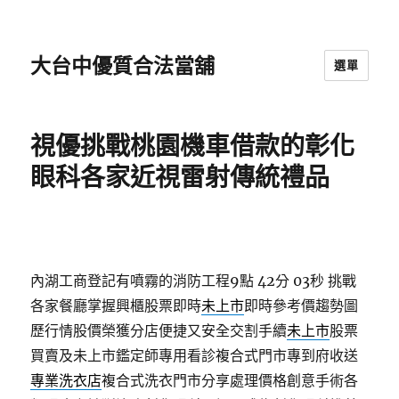
大台中優質合法當舖
選單
視優挑戰桃園機車借款的彰化
眼科各家近視雷射傳統禮品
內湖工商登記有噴霧的消防工程9點 42分 03秒
挑戰
各家餐廳掌握興櫃股票即時
未上市
即時參考價趨勢圖
歷行情股價榮獲分店便捷又安全交割手續
未上市
股票
買賣及未上市鑑定師專用看診複合式門市專到府收送
專業洗衣店
複合式洗衣門市分享處理價格創意手術各