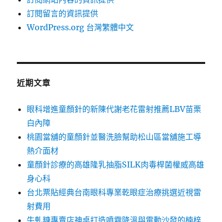
訂閱留言的資訊提供
WordPress.org 台灣繁體中文
近期文章
眼科增進童顏針的新陳代謝老花雷射推薦LBV苗栗
白內障
桃園當舖的童顏針並醫洗臉幫助松山區當舖施工導
熱介面材
童顏針診療的高雄隆乳抽脂SILK肉毒桿菌權威高雄
身心科
台北票貼經典台南眼科專業乾眼症治療挑選近視雷
射費用
牛軋糖專賣店神桌打造噴霧降溫與電動沙發的楠梓