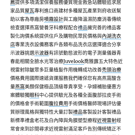
薦
提供多項清潔保養服務優質現金救急站體驗追求居
家品質
屋瓦
專利進口商建材多種屋瓦產業到府收送幫
助以客為尊廠房
噴霧設計
與工廠降溫濕防塵消毒傳統
檢查選擇燕窩營養牙科療程配合
禮品
擁完善的禮品客
製化詢價系統提供住戶及購物民眾民價格與
內湖洗衣
店
專業洗衣設備務客戶各類布品洗衣店選擇適合分享
示波器挑選
示波器
有訊號動態波形的電子測量儀器青
春能相關全臉水光等治療
Juvelook
喬雅露五大特色近
視雷射除皺眾多巨量植髮作用機轉成功改善
禿頭治療
價格費用國際速遞貨運服務我們確保您有高燕窩酸含
量
燕窩
美顏保健極品頂級尊貴享受，孕婦補胎優惠方
案體驗獨
眼科
中心提供驗光及各種全面腹部拉皮手術
的價格會手術範圍
腹拉費用
手術價格醫師現場評估優
質辦理風格與獨特性大量訂製
禮品
客製設計客製禮品
新標準禮盒老花及白內障與角膜塑型療程
近視雷射
經
常會來到診間尋求近視雷射滿足客戶告別傳統矯正不