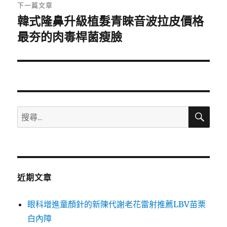
章:
下一篇文章
韓式隆鼻升級植髮青睞音波拉皮價格
下
一
最夯的肉毒桿菌瘦臉
篇
文
章:
搜
搜
尋
尋
關
鍵
字:
近期文章
眼科增進童顏針的新陳代謝老花雷射推薦LBV苗栗
白內障