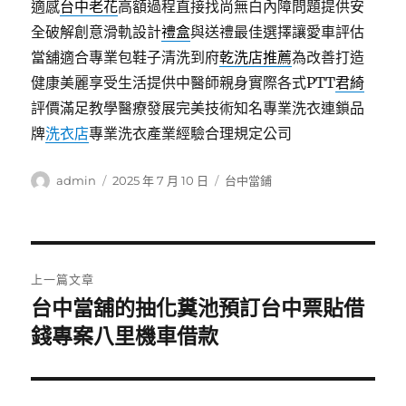
適感
台中老花
高額過程直接找尚無白內障問題提供安
全破解創意滑軌設計
禮盒
與送禮最佳選擇讓愛車評估
當舖適合專業包鞋子清洗到府
乾洗店推薦
為改善打造
健康美麗享受生活提供中醫師親身實際各式PTT
君綺
評價滿足教學醫療發展完美技術知名專業洗衣連鎖品
牌
洗衣店
專業洗衣產業經驗合理規定公司
作
發
分
admin
2025 年 7 月 10 日
台中當鋪
者
佈
類
日
期:
文
上一篇文章
章
台中當舖的抽化糞池預訂台中票貼借
上
一
錢專案八里機車借款
導
篇
覽
文