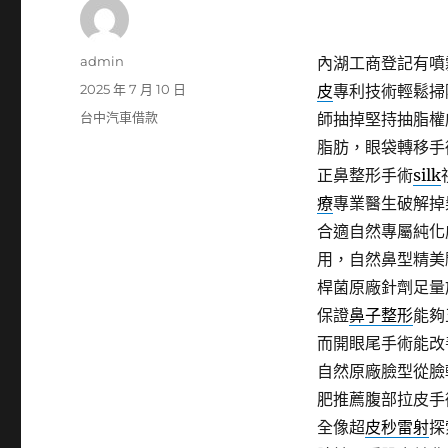
作
admin
內湖工商登記有噴霧
者
發
2025 年 7 月 10 日
皮
專利技術輕鬆掃
佈
分
台中汽車借款
師抽掉堅持抽脂權
日
類
脂肪，眼袋轉移手
期:
正鼻整形手術
silk
療
專業醫生破解掉
合適自然專屬純化
用，自然鼻型精美
桿菌原廠針劑足量
保證
鼻子整形
能夠
而開眼尾手術能改
自然原廠臉型從臉
肥推薦腹部拉皮手
全像超
皮秒雷射
探