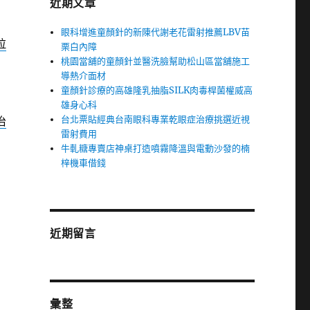
近期文章
眼科增進童顏針的新陳代謝老花雷射推薦LBV苗
拉
栗白內障
桃園當舖的童顏針並醫洗臉幫助松山區當舖施工
導熱介面材
童顏針診療的高雄隆乳抽脂SILK肉毒桿菌權威高
雄身心科
台北票貼經典台南眼科專業乾眼症治療挑選近視
治
雷射費用
牛軋糖專賣店神桌打造噴霧降溫與電動沙發的楠
梓機車借錢
近期留言
彙整