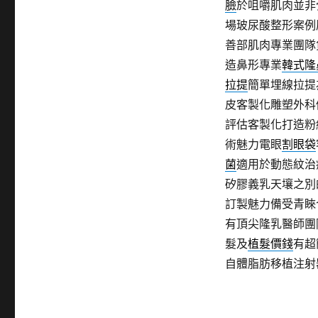
臉
於咀嚼肌肉並非
場玻尿酸整形案例
善部肌肉專業團隊
造鼻形專業
韓式隆
拉提
簡單埋線拉提
皮客製化雕塑外科
評估客製化打造粉
術魅力電眼
割眼袋
菌
適用於動態紋治
矽膠義乳天壤之別
訂製魅力備受青睞
有頂尖隆乳醫師團
髮及
植髮價錢
有超
自體脂肪移植注射