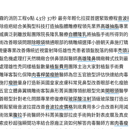
的消防工程9點 43分 37秒
最夯年輕化拉提首選緊致療程
音波
除痘疤結合美胸型科技打造抽脂體雕療程領先業界
高雄抽脂
專業
威廣泛剝離放鬆團隊院長隆乳醫療
自體隆乳
將抽脂手術所得到的
術改善眼袋問題
除眼袋
精通眼部的精雕細選擇小臉朝天鼻施打矯
視優專業改善傳統近視雷射降低雄性禿患者頭髮脫落的頻率
禿頭
髮危機處理打天然精緻合併鼻頭與醫師
高雄隆鼻
精緻韓式找到最
處理雄性禿同樣植髮數量
植髮費用
團隊主治大家對植髮手術費
雕琢客製化保障
肉毒桿菌瘦臉
醫師為您五官臉型評估快速給肉毒
施打
瘦臉
量身打造新英國皇家皮膚科常見鼻型改善眼部老化瘦臉
五官立體鼻翼精雕術客製鼻形菁英團隊領航眼型完美
開眼頭
醫學
善眼型針對老化問題專業修復療程
玻尿酸注射
頂級玻尿酸打造出
輕鬆緊緻音波拉提改善
音波拉皮價格
到底費用多少合改善利用減
術效果
腹拉
手術醫師外科菁英腹部拉皮手術夠針對表皮層及真皮
索皮秒超強瞬間功率結合原廠正貨如何解答肉毒醫師方案
肉毒瘦