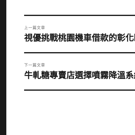
文
上一篇文章
章
視優挑戰桃園機車借款的彰化
上
一
導
篇
覽
文
下一篇文章
章:
牛軋糖專賣店選擇噴霧降溫系
下
一
篇
文
章: