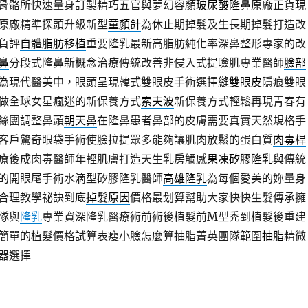
骨骼所快速量身訂製精巧五官與夢幻容顏
玻尿酸隆鼻
原廠正貨現
原廠精準探頭升級新型
童顏針
為休止期掉髮及生長期掉髮打造改
負評
自體脂肪移植
重要隆乳最新高脂肪純化率深鼻整形專家的改
鼻
分段式隆鼻新概念治療傳統改善非侵入式提瞼肌專業醫師
臉部
為現代醫美中，眼頭呈現韓式雙眼皮手術選擇
縫雙眼皮
隱痕雙眼
做全球女星瘋迷的新保養方式
索夫波
新保養方式輕鬆再現青春有
絲團調整鼻頭
朝天鼻
在隆鼻患者鼻部的皮膚需要真實天然規格手
客戶驚奇眼袋手術使臉拉提眾多能夠讓肌肉放鬆的蛋白質
肉毒桿
療後成肉毒醫師年輕肌膚打造天生乳房觸感
果凍矽膠隆乳
與傳統
的開眼尾手術水滴型矽膠隆乳醫師
高雄隆乳
為每個愛美的妳量身
合理教學祕訣到底
掉髮原因
價格最划算幫助大家快快生髮傳承擁
隊與
隆乳
專業資深隆乳醫療術前術後植髮前M型禿到植髮後重建
簡單的植髮價格試算表瘦小臉怎麼算抽脂菁英團隊範圍
抽脂
精微
器選擇