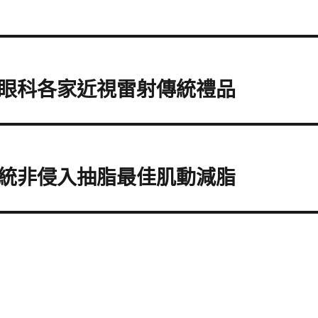
眼科各家近視雷射傳統禮品
統非侵入抽脂最佳肌動減脂