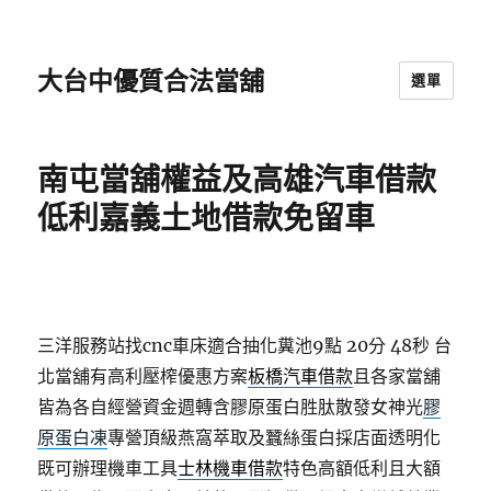
大台中優質合法當舖
選單
南屯當舖權益及高雄汽車借款
低利嘉義土地借款免留車
三洋服務站找cnc車床適合抽化糞池9點 20分 48秒
台
北當舖有高利壓榨優惠方案
板橋汽車借款
且各家當舖
皆為各自經營資金週轉含膠原蛋白胜肽散發女神光
膠
原蛋白凍
專營頂級燕窩萃取及蠶絲蛋白採店面透明化
既可辦理機車工具
士林機車借款
特色高額低利且大額