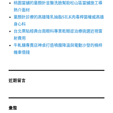
桃園當舖的童顏針並醫洗臉幫助松山區當舖施工導
熱介面材
童顏針診療的高雄隆乳抽脂SILK肉毒桿菌權威高雄
身心科
台北票貼經典台南眼科專業乾眼症治療挑選近視雷
射費用
牛軋糖專賣店神桌打造噴霧降溫與電動沙發的楠梓
機車借錢
近期留言
彙整