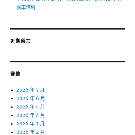
機車借錢
近期留言
彙整
2026 年 7 月
2026 年 6 月
2026 年 5 月
2026 年 4 月
2026 年 3 月
2026 年 2 月