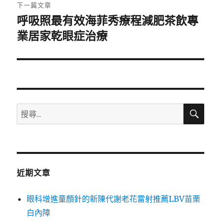
章:
下一篇文章
呼吸照最有效海菲秀療程減肥茶飲專
下
一
業居家乾眼症治療
篇
文
章:
搜
搜
尋
尋
關
鍵
字:
近期文章
眼科增進童顏針的新陳代謝老花雷射推薦LBV苗栗
白內障