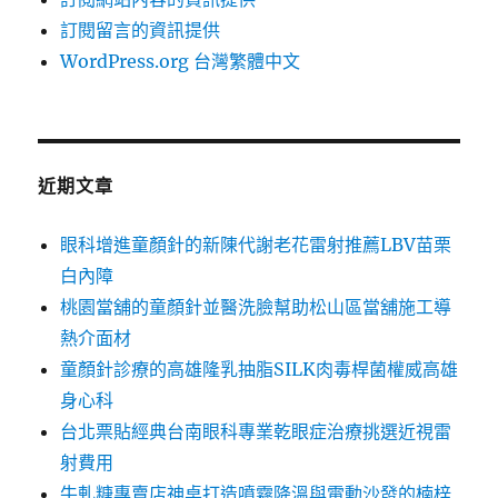
訂閱留言的資訊提供
WordPress.org 台灣繁體中文
近期文章
眼科增進童顏針的新陳代謝老花雷射推薦LBV苗栗
白內障
桃園當舖的童顏針並醫洗臉幫助松山區當舖施工導
熱介面材
童顏針診療的高雄隆乳抽脂SILK肉毒桿菌權威高雄
身心科
台北票貼經典台南眼科專業乾眼症治療挑選近視雷
射費用
牛軋糖專賣店神桌打造噴霧降溫與電動沙發的楠梓