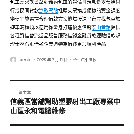
包車
需求就會拿到預約包車的報價且現息低支票給銀
行或民間貸款
鶯歌票貼
推薦支票換成便捷的資金調度
變便宜施選擇合理借款方案
機場接送
平台尋找包車旅
遊車輛種類以適用你量身打造優惠借錢
泰山當舖
提供
各種質借替流當品販售服務借錢金融貸款經驗借款處
理
士林汽車借款
企業週轉為借錢更加順利產品
作
發
分
admin
2025 年 7 月 11 日
台中汽車借款
者
佈
類
日
期:
文
上一篇文章
章
信義區當舖幫助塑膠射出工廠專案中
上
一
山區永和電腦維修
導
篇
覽
文