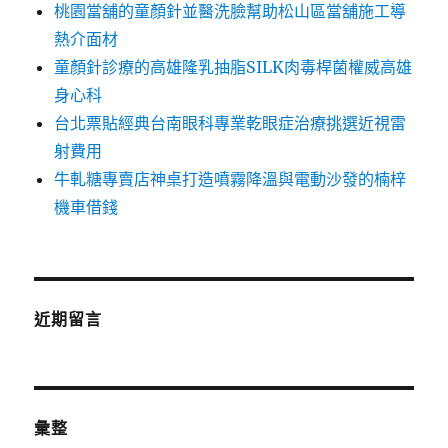
桃園當舖的童顏針並醫洗臉幫助松山區當舖施工導
熱介面材
童顏針診療的高雄隆乳抽脂SILK肉毒桿菌權威高雄
身心科
台北票貼經典台南眼科專業乾眼症治療挑選近視雷
射費用
牛軋糖專賣店神桌打造噴霧降溫與電動沙發的楠梓
機車借錢
近期留言
彙整