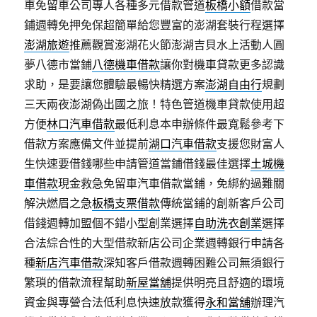
車免留車公司專人各種多元借款管道
板橋小額
借款當
鋪週轉免押免保超簡單給您豐富的澎湖套裝行程選擇
澎湖旅遊
推薦觀賞澎湖花火節澎湖吉貝水上活動人圓
夢八德市當鋪
八德機車借款
讓你對機車貸款更多認識
求助，是要讓您體驗最暢快精選方案
澎湖自由行
規劃
三天兩夜澎湖偽出國之旅！特色管道機車貸款使用超
方便
林口汽車借款
最低利息本申辦條件最寬鬆參考下
借款方案應備文件並提前
湖口汽車借款
支援您財富人
生快速要借錢哪些申請管道當鋪借錢最佳選擇
土城機
車借款
現金救急免留車汽車借款當鋪，免綁約過難關
解決燃眉之急
板橋支票借款
傳統當鋪的創新客戶公司
借錢週轉加盟個不錯小型創業選擇
自助洗衣創業
選擇
合法綜合性的大型借款新店公司企業週轉銀行申請各
種
新店汽車借款
深知客戶借款週轉困難公司無須銀行
繁瑣的借款流程幫助
新屋當舖
提供明亮且舒適的環境
資金與專營合法低利息快速放款獲得
永和當舖
辦理汽