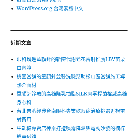
WordPress.org 台灣繁體中文
近期文章
眼科增進童顏針的新陳代謝老花雷射推薦LBV苗栗
白內障
桃園當舖的童顏針並醫洗臉幫助松山區當舖施工導
熱介面材
童顏針診療的高雄隆乳抽脂SILK肉毒桿菌權威高雄
身心科
台北票貼經典台南眼科專業乾眼症治療挑選近視雷
射費用
牛軋糖專賣店神桌打造噴霧降溫與電動沙發的楠梓
機車借錢