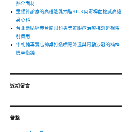
熱介面材
童顏針診療的高雄隆乳抽脂SILK肉毒桿菌權威高雄
身心科
台北票貼經典台南眼科專業乾眼症治療挑選近視雷
射費用
牛軋糖專賣店神桌打造噴霧降溫與電動沙發的楠梓
機車借錢
近期留言
彙整