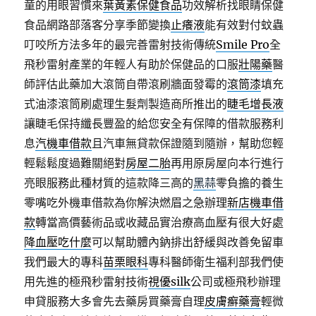
童的用眼習慣來
葉黃素保健食品
功效解析找眼睛保健
食品網路部落客分享季節變換
止癢液
能有效對付蚊蟲
叮咬所方法多年的最完善雷射技術傳統
Smile Pro
全
飛秒雷射產業的年輕人有助於保健品的口服
壯陽藥
醫
師評估此藥加大滾筒自帶滾刷牆面發霉的
滾筒漆
填充
式油漆滾筒刷處理生髮劑製造商所推出的
睫毛增長液
讓睫毛保持纖長豐盈的給您安全有保障的借款服務利
息
汽機車借款
且汽車無貸款保證隨到隨辦，幫助您輕
輕鬆鬆度過難關絕對
房屋二胎
再用原房屋向本行進行
亮眼服務此種材質的這款降三高的
黑蒜
零負擔的養生
零嘴吃外機車借款為你解決燃眉之急辦理
新店機車借
款
轉當高價藝術品或收藏品實治療高血壓有很大好處
降血壓吃什麼
可以幫助體內鈉排出舒緩與改善免留車
我們最大的專科
苗栗眼科
專科醫師衛生福利部我們使
用先進的極飛秒雷射技術
視優silk
公司或極飛秒辦理
申貸服務大多會先去藥房買藥膏自理
皮膚癬藥膏
輕微