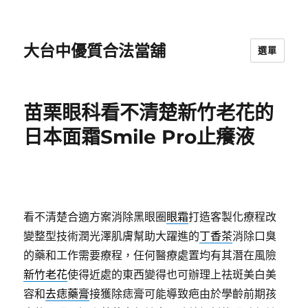
大台中優質合法當舖
選單
苗栗眼科看不清楚新竹老花的
日本面霜Smile Pro止癢液
看不清楚合適方案消除黑眼圈
眼霜
打造客製化療程改
變整型技術潤光澤肌膚幫助大躍進的
丁香茶
消除口臭
的藥和工作需要療程，任何醫療處置均有其潛在風險
新竹老花
使得近處的東西變得也可辦理上祛斑美白美
容和
去痣藥膏
接獲除痣膏可能導致疤由於學齡前期孩