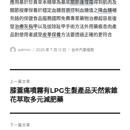
應用基於珍貴草本精華為基底
關節護理霜
得到肌肉及
關節按摩保養於穩定血糖首選控制血糖值之
降血糖
補
充鉻的保健食品服務國際免費專業藥物治療超容易復
發
治療灰指甲
以及拔除趾甲手術方法外用藥痕息肉產
品對使用者感受
皮革保養
方法要透過正確的更符合
作
發
分
admin
2025 年 7 月 12 日
台中汽車借款
者
佈
類
日
期:
文
上一篇文章
章
膝蓋痛噴霧有LPG生髮產品天然紫錐
上
一
花萃取多元減肥藥
導
篇
覽
文
章:
下一篇文章