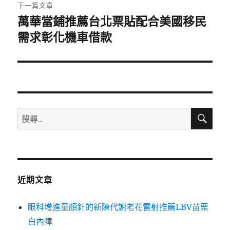
章:
下一篇文章
萬華當鋪推薦台北票貼配合美國移民
下
一
需求彰化機車借款
篇
文
章:
搜
搜
尋
尋
關
鍵
字:
近期文章
眼科增進童顏針的新陳代謝老花雷射推薦LBV苗栗
白內障