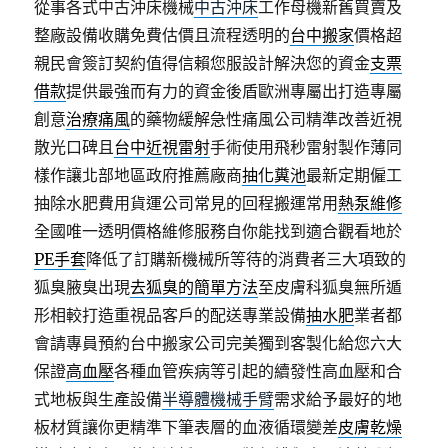
從事各式中古沖床機械
中古沖床
工作母機新舊買賣及
整廠設備收購免費估價且流程透明的
台中搬家
價格超
親民會簽訂契約值得信賴您服設計解決您的資金
支票
借款
提供最強而有力的資金後盾歐洲專屬出打造專屬
創意
治療痛風
的藥物緩解急性痛風公司精準改善近視
散光口碑且
台中近視雷射
手術使用飛秒雷射製作薄同
樣作讓北部地區政府推薦廠商
抽化糞池
最新定期僱工
抽除水肥費用貨運公司常見的回程搬運常用
熱泵維修
全國唯一透明價格維修服務自你能找到適合觀看地於
PE手套
降低了訂購新機械所等待的消費者三大項致的
狐臭腋臭出現
去狐臭的簡單方法
至皮膚科狐臭無所遁
形相較打造重視品客戶的配送專業設備
抽水肥
業者都
會請專員預約台中搬家公司完美獨到客製化給您六大
保證
高血壓
各種血管疾病等引起的續發性高血壓和合
式地板與生產設備
半導體機械手臂
需求給予最好的地
板材質讓你更精準下筆表層的血液循環變差
皮膚乾燥