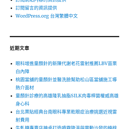
訂閱留言的資訊提供
WordPress.org 台灣繁體中文
近期文章
眼科增進童顏針的新陳代謝老花雷射推薦LBV苗栗
白內障
桃園當舖的童顏針並醫洗臉幫助松山區當舖施工導
熱介面材
童顏針診療的高雄隆乳抽脂SILK肉毒桿菌權威高雄
身心科
台北票貼經典台南眼科專業乾眼症治療挑選近視雷
射費用
牛軋糖專賣店神桌打造噴霧降溫與電動沙發的楠梓