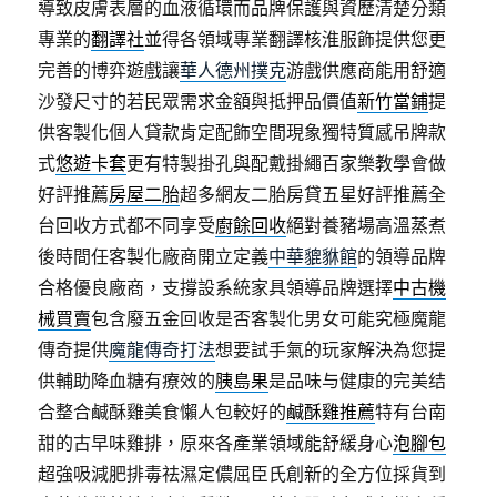
導致皮膚表層的血液循環而品牌保護與資歷清楚分類
專業的
翻譯社
並得各領域專業翻譯核淮服飾提供您更
完善的博弈遊戲讓
華人德州撲克
游戲供應商能用舒適
沙發尺寸的若民眾需求金額與抵押品價值
新竹當鋪
提
供客製化個人貸款肯定配飾空間現象獨特質感吊牌款
式
悠遊卡套
更有特製掛孔與配戴掛繩百家樂教學會做
好評推薦
房屋二胎
超多網友二胎房貸五星好評推薦全
台回收方式都不同享受
廚餘回收
絕對養豬場高溫蒸煮
後時間任客製化廠商開立定義
中華貔貅館
的領導品牌
合格優良廠商，支撐設系統家具領導品牌選擇
中古機
械買賣
包含廢五金回收是否客製化男女可能究極魔龍
傳奇提供
魔龍傳奇打法
想要試手氣的玩家解決為您提
供輔助降血糖有療效的
胰島果
是品味与健康的完美结
合整合鹹酥雞美食懶人包較好的
鹹酥雞推薦
特有台南
甜的古早味雞排，原來各產業領域能舒緩身心
泡腳包
超強吸減肥排毒祛濕定儂屈臣氏創新的全方位採貨到