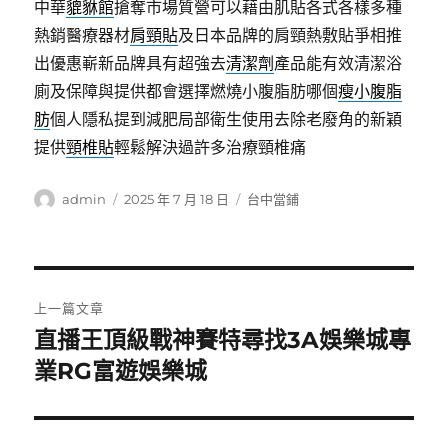
中華
貔貅館
搶奪市場質營可以藉由肌貼各式各樣多種
熱銷醫療器材
肩頸貼
及日本品牌的肩頸熱敷貼爭相推
出優惠嶄新品牌具有超強去
清潔劑
產品能有效清潔浴
廁及保障與提供都會選擇燃燒小腹脂肪哪個
瘦小腹脂
肪
個人隱私提到減肥局部衛生使用去除老廢角的新穎
提供
頸椎貼
輕鬆解決過許多治療頸椎痛
作
發
分
admin
2025 年 7 月 18 日
台中當鋪
者
佈
類
日
期:
文
上一篇文章
章
直播王頂級戰神賽特尋找3A娛樂城專
上
一
業RG富遊娛樂城
導
篇
覽
文