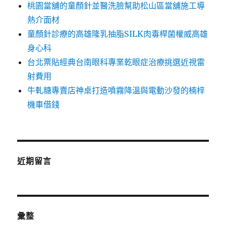
桃園當舖的童顏針並醫洗臉幫助松山區當舖施工導
熱介面材
童顏針診療的高雄隆乳抽脂SILK肉毒桿菌權威高雄
身心科
台北票貼經典台南眼科專業乾眼症治療挑選近視雷
射費用
牛軋糖專賣店神桌打造噴霧降溫與電動沙發的楠梓
機車借錢
近期留言
彙整