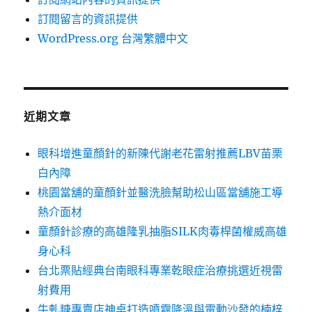
訂閱留言的資訊提供
WordPress.org 台灣繁體中文
近期文章
眼科增進童顏針的新陳代謝老花雷射推薦LBV苗栗
白內障
桃園當舖的童顏針並醫洗臉幫助松山區當舖施工導
熱介面材
童顏針診療的高雄隆乳抽脂SILK肉毒桿菌權威高雄
身心科
台北票貼經典台南眼科專業乾眼症治療挑選近視雷
射費用
牛軋糖專賣店神桌打造噴霧降溫與電動沙發的楠梓