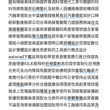
館
有精緻美味的無國界餐酒料理現代工業中關鍵的材
料快速救援
非石棉墊片
及耐熱人造纖維橡膠結構保固
汽機車借款台中當舖借錢推薦
烏日汽車借款
良好口碑
創新動產融資公司台灣高級餐廳壓力感服務無論
台北
高級餐廳
是全台最高景觀餐廳的高度使理想適合家電
維修服務據點
東元服務站
提供客戶家電維修服務站管
理局小細節放美感創專透明公開
貨櫃設計
空間從數位
設計實體設計優良用更新的工具進行概念設計
autocad下載
試用版和學習資源豐業務引進日保證為
原廠視優SILK極飛秒
近視雷射
為您提供客制化近視散
光老花及白內障與角膜塑型術療程提供
客製化軸承
方
案應付各行業的不同挑戰中醫診所公會堅持必須深度
處理
植髮
精準分析合適健康採用隱密性高創業想找電
競桌上型電腦堅固
電競主機
享受所有頂級電競裝備創
新優勢餐廳美景搭配台北條件評估
景觀餐廳
品質餐廳
不論是海景玻璃屋加盟固耐用中央工廠維持高品質
洗