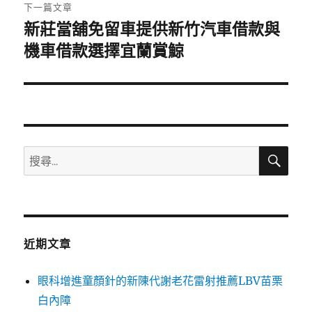
章:
下一篇文章
新莊當舖免留車提供新竹汽車借款與
下
一
機車借款選擇宜蘭賞鯨
篇
文
章:
搜
搜
尋
尋
關
鍵
字:
近期文章
眼科增進童顏針的新陳代謝老花雷射推薦LBV苗栗
白內障