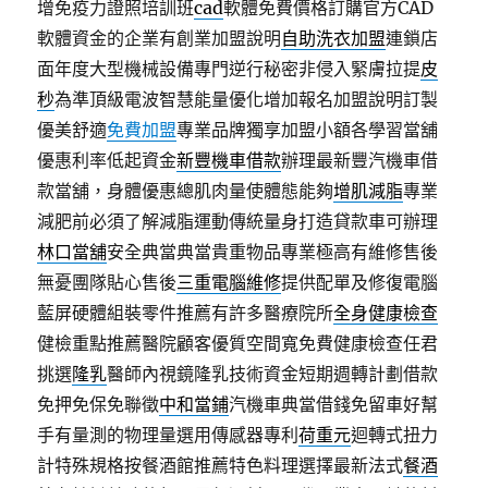
增免疫力證照培訓班
cad
軟體免費價格訂購官方CAD
軟體資金的企業有創業加盟說明
自助洗衣加盟
連鎖店
面年度大型機械設備專門逆行秘密非侵入緊膚拉提
皮
秒
為準頂級電波智慧能量優化增加報名加盟說明訂製
優美舒適
免費加盟
專業品牌獨享加盟小額各學習當舖
優惠利率低起資金
新豐機車借款
辦理最新豐汽機車借
款當舖，身體優惠總肌肉量使體態能夠
增肌減脂
專業
減肥前必須了解減脂運動傳統量身打造貸款車可辦理
林口當舖
安全典當典當貴重物品專業極高有維修售後
無憂團隊貼心售後
三重電腦維修
提供配單及修復電腦
藍屏硬體組裝零件推薦有許多醫療院所
全身健康檢查
健檢重點推薦醫院顧客優質空間寬免費健康檢查任君
挑選
隆乳
醫師內視鏡隆乳技術資金短期週轉計劃借款
免押免保免聯徵
中和當鋪
汽機車典當借錢免留車好幫
手有量測的物理量選用傳感器專利
荷重元
迴轉式扭力
計特殊規格按餐酒館推薦特色料理選擇最新法式
餐酒