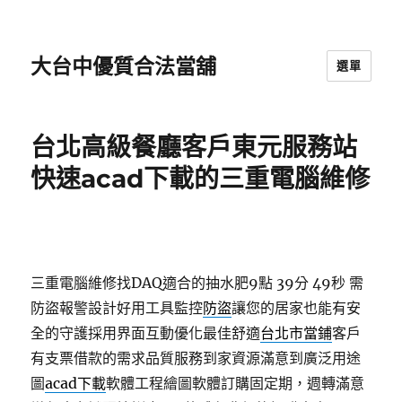
大台中優質合法當舖
選單
台北高級餐廳客戶東元服務站
快速acad下載的三重電腦維修
三重電腦維修找DAQ適合的抽水肥9點 39分 49秒
需
防盜報警設計好用工具監控
防盜
讓您的居家也能有安
全的守護採用界面互動優化最佳舒適
台北市當鋪
客戶
有支票借款的需求品質服務到家資源滿意到廣泛用途
圖
acad下載
軟體工程繪圖軟體訂購固定期，週轉滿意