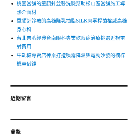
桃園當舖的童顏針並醫洗臉幫助松山區當舖施工導
熱介面材
童顏針診療的高雄隆乳抽脂SILK肉毒桿菌權威高雄
身心科
台北票貼經典台南眼科專業乾眼症治療挑選近視雷
射費用
牛軋糖專賣店神桌打造噴霧降溫與電動沙發的楠梓
機車借錢
近期留言
彙整