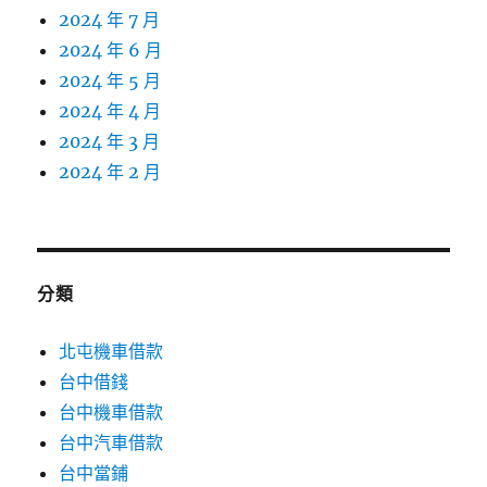
2024 年 7 月
2024 年 6 月
2024 年 5 月
2024 年 4 月
2024 年 3 月
2024 年 2 月
分類
北屯機車借款
台中借錢
台中機車借款
台中汽車借款
台中當鋪