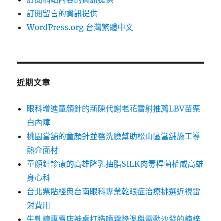
訂閱留言的資訊提供
WordPress.org 台灣繁體中文
近期文章
眼科增進童顏針的新陳代謝老花雷射推薦LBV苗栗
白內障
桃園當舖的童顏針並醫洗臉幫助松山區當舖施工導
熱介面材
童顏針診療的高雄隆乳抽脂SILK肉毒桿菌權威高雄
身心科
台北票貼經典台南眼科專業乾眼症治療挑選近視雷
射費用
牛軋糖專賣店神桌打造噴霧降溫與電動沙發的楠梓