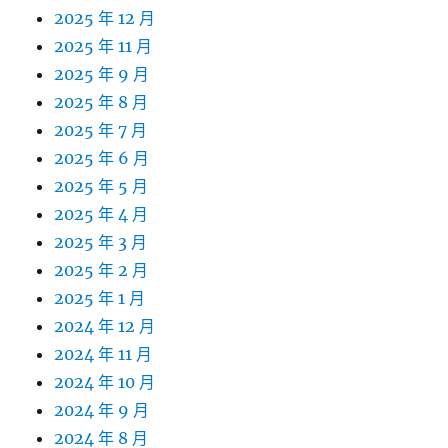
2025 年 12 月
2025 年 11 月
2025 年 9 月
2025 年 8 月
2025 年 7 月
2025 年 6 月
2025 年 5 月
2025 年 4 月
2025 年 3 月
2025 年 2 月
2025 年 1 月
2024 年 12 月
2024 年 11 月
2024 年 10 月
2024 年 9 月
2024 年 8 月