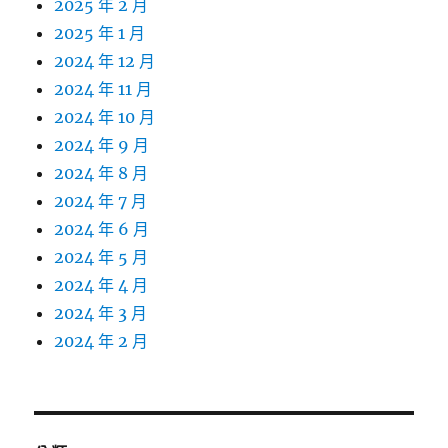
2025 年 2 月
2025 年 1 月
2024 年 12 月
2024 年 11 月
2024 年 10 月
2024 年 9 月
2024 年 8 月
2024 年 7 月
2024 年 6 月
2024 年 5 月
2024 年 4 月
2024 年 3 月
2024 年 2 月