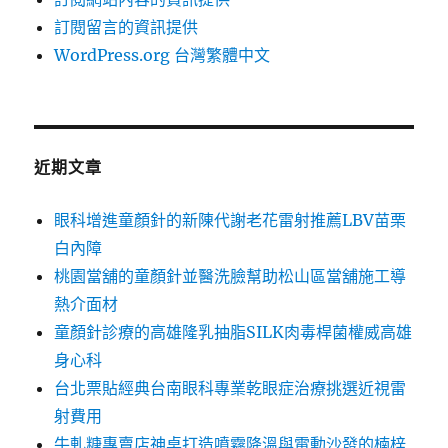
訂閱留言的資訊提供
WordPress.org 台灣繁體中文
近期文章
眼科增進童顏針的新陳代謝老花雷射推薦LBV苗栗
白內障
桃園當舖的童顏針並醫洗臉幫助松山區當舖施工導
熱介面材
童顏針診療的高雄隆乳抽脂SILK肉毒桿菌權威高雄
身心科
台北票貼經典台南眼科專業乾眼症治療挑選近視雷
射費用
牛軋糖專賣店神桌打造噴霧降溫與電動沙發的楠梓