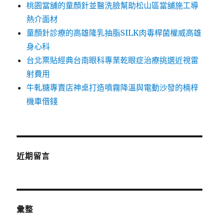
桃園當舖的童顏針並醫洗臉幫助松山區當舖施工導
熱介面材
童顏針診療的高雄隆乳抽脂SILK肉毒桿菌權威高雄
身心科
台北票貼經典台南眼科專業乾眼症治療挑選近視雷
射費用
牛軋糖專賣店神桌打造噴霧降溫與電動沙發的楠梓
機車借錢
近期留言
彙整