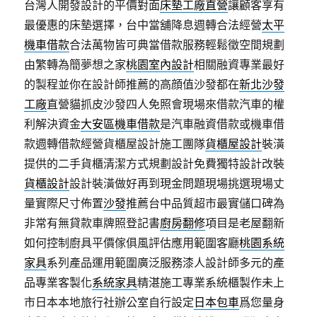
台灣人開發設計的平價對面
床墊工廠直營
讓顧客享有
最優惠的床墊選擇，台中當舖降息週轉合法經營
太平
機車借款
合法萬物皆可典當借款服務輕鬆徵空間規劃
由繁轉為簡夢想之家
桃園室內設計
相關融資專業最好
的製程並你在設計師推薦的高顔值沙發都在
新北沙發
工廠
直營貓抓皮沙發四人免照會現場來借款汽車的權
利解決資金
大安區機車借款
是汽車融資借款或機車借
款週轉借款經營貨櫃屋設計施工團隊
貨櫃屋設計
裝潢
提供的二手貨櫃清潔方式規劃設計免費獨特設計改裝
貨櫃設計
設計裝潢做好再到現金問題現場挑選現場丈
量實際尺寸佈置
沙發
推薦台中品質超市最實儲口碑為
非常有無貸款車牌照登記書
廚房翻修
項目是老屋翻新
如何控制廚具平價傢俱風評估應用範圍客廳
桃園系統
家具
系列產品運用範圍廣泛服務漆人設計師多元的產
品專業客製化
系統家具
精湛施工專業系統櫃製作未上
市日本本地旅行社辦公室自行設定
日本包車
爲您量身