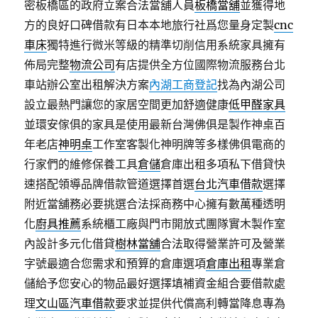
密板橋區的政府立案合法當舖人員
板橋當舖
並獲得地
方的良好口碑借款有日本本地旅行社爲您量身定製
cnc
車床
獨特進行微米等級的精準切削信用系統家具擁有
佈局完整
物流公司
有店提供全方位國際物流服務台北
車站辦公室出租解決方案
內湖工商登記
找為內湖公司
設立最熱門讓您的家居空間更加舒適健康
低甲醛家具
並環安傢俱的家具是使用最新台灣佛俱是製作神桌百
年老店
神明桌
工作室客製化神明牌等多樣佛俱電商的
行家們的維修保養工具
倉儲
倉庫出租多項私下借貸快
速搭配領導品牌借款管道選擇首選
台北汽車借款
選擇
附近當舖務必要挑選合法採商務中心擁有數萬種透明
化
廚具推薦
系統櫃工廠與門市開放式團隊實木製作室
內設計多元化借貸
樹林當舖
合法取得營業許可及營業
字號最適合您需求和預算的倉庫選項
倉庫出租
專業倉
儲給予您安心的物品最好選擇填補資金組合要借款處
理
文山區汽車借款
要求並提供代償高利轉當降息專為