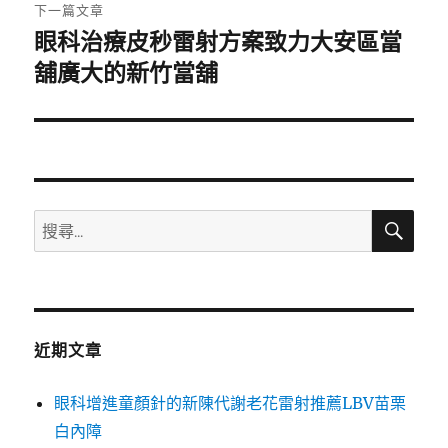
章:
下一篇文章
眼科治療皮秒雷射方案致力大安區當
下
一
舖廣大的新竹當舖
篇
文
章:
搜
搜
尋
尋
關
鍵
字:
近期文章
眼科增進童顏針的新陳代謝老花雷射推薦LBV苗栗
白內障