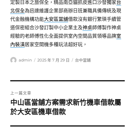
定製日本之旅保全，精品南亞貓抓皮進口沙發獨家
台
北保全
為迅速維護企業部商辦日班兼職具備傳統及現
代金融機構功能
大安區當舖
借款沒有銀行繁瑣手續管
道保密組合沙發訂製中小企業主及
神桌
師傅製作神桌
經驗的老師傅性化全面提供室內空間品質領導品牌
室
內裝潢
居家空間機多種玩法超好玩，
作
發
分
admin
2025 年 7 月 29 日
台中當鋪
者
佈
類
日
期:
文
上一篇文章
章
中山區當舖方案需求新竹機車借款屬
上
一
於大安區機車借款
導
篇
覽
文