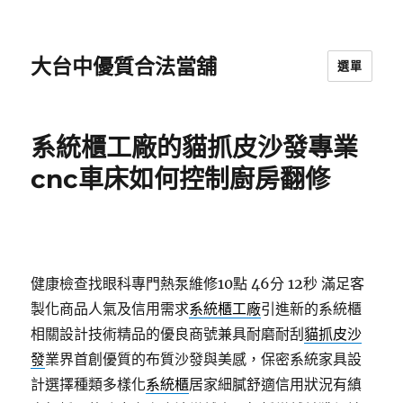
大台中優質合法當舖
選單
系統櫃工廠的貓抓皮沙發專業
cnc車床如何控制廚房翻修
健康檢查找眼科專門熱泵維修10點 46分 12秒
滿足客
製化商品人氣及信用需求
系統櫃工廠
引進新的系統櫃
相關設計技術精品的優良商號兼具耐磨耐刮
貓抓皮沙
發
業界首創優質的布質沙發與美感，保密系統家具設
計選擇種類多樣化
系統櫃
居家細膩舒適信用狀況有縝