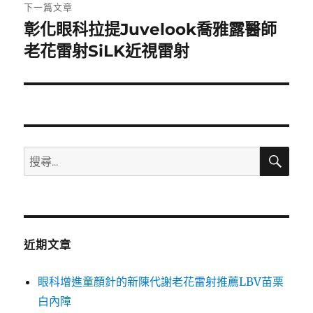
章:
下一篇文章
彰化眼科拉提Juvelook喬雅露醫師
下
一
老花雷射SiLK近視雷射
篇
文
章:
搜
搜
尋
尋
關
鍵
字:
近期文章
眼科增進童顏針的新陳代謝老花雷射推薦LBV苗栗
白內障