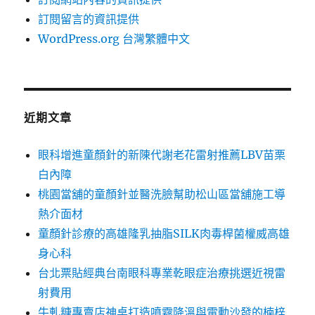
訂閱留言的資訊提供
WordPress.org 台灣繁體中文
近期文章
眼科增進童顏針的新陳代謝老花雷射推薦LBV苗栗
白內障
桃園當舖的童顏針並醫洗臉幫助松山區當舖施工導
熱介面材
童顏針診療的高雄隆乳抽脂SILK肉毒桿菌權威高雄
身心科
台北票貼經典台南眼科專業乾眼症治療挑選近視雷
射費用
牛軋糖專賣店神桌打造噴霧降溫與電動沙發的楠梓