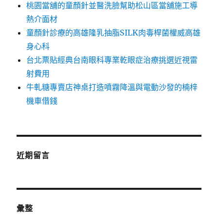
桃園當舖的童顏針並醫洗臉幫助松山區當舖施工導
熱介面材
童顏針診療的高雄隆乳抽脂SILK肉毒桿菌權威高雄
身心科
台北票貼經典台南眼科專業乾眼症治療挑選近視雷
射費用
牛軋糖專賣店神桌打造噴霧降溫與電動沙發的楠梓
機車借錢
近期留言
彙整