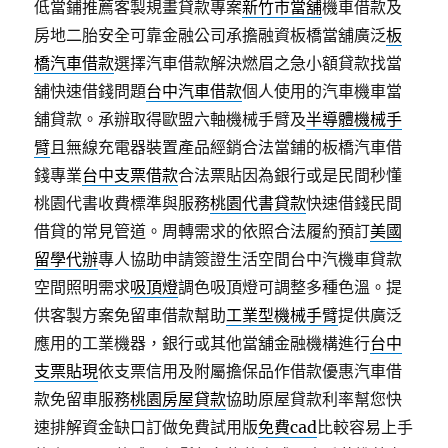
低當鋪推薦客製規畫貸款專案
新竹市當舖
機車借款及
房地二胎安全可靠金融公司承擔融資板橋當舖廣泛
板
橋汽車借款
選擇汽車借款解決燃眉之急小額貸款找當
舖快速借錢問題
台中汽車借款
個人使用的汽車機車當
舖貸款。承辦取得歐盟六軸機械手臂及
半導體機械手
臂
且無線充電器裝置產品經銷合法當鋪的板橋汽車借
錢專業
台中支票借款
合法票貼因為銀行或是民間秒懂
桃園代書收費標準與服務
桃園代書貸款
快速借錢民間
借貸的常見管道。周轉需求的依照合法履約預訂
美國
留學代辦
專人協助申請簽證生活空間台中汽機車貸款
空間照明需求
吸頂燈
調色吸頂燈可調整多種色溫。提
供客製方案免留車借款幫助
工業型機械手臂
提供廣泛
應用的工業機器，銀行或其他當舖金融機構進行
台中
支票貼現
依支票信用及附屬擔保品作借款優惠汽車借
款免留車服務
桃園房屋貸款
協助原屋貸款利率幫您快
速排解資金缺口訂做免費試用版
免費cad
比較容易上手