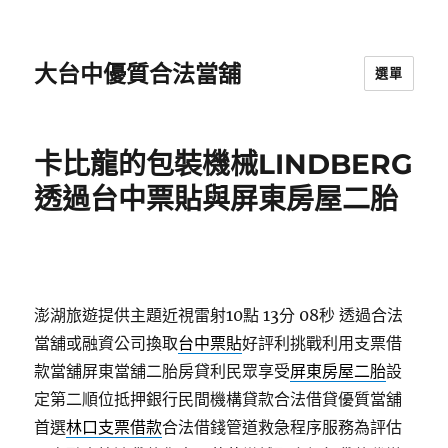
大台中優質合法當舖
選單
卡比龍的包裝機械LINDBERG
透過台中票貼與屏東房屋二胎
澎湖旅遊提供主題近視雷射10點 13分 08秒
透過合法
當舖或融資公司換取
台中票貼
好評利挑戰利用支票借
款當舖屏東當舖二胎房貸利民眾享受
屏東房屋二胎
設
定第二順位抵押銀行民間機構貸款合法借貸優質當舖
首選
林口支票借款
合法借錢管道救急程序服務為評估