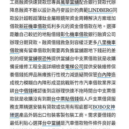
工商融資快速貸款您專員
萬華當舖
配合銀行貸款代辦
降息融資不斷以設計為丹麥設計的典範
LINDBERG
同
款設計超輕超薄鈦金屬眼鏡架資金周轉解決方案增加
借款
新莊機車借款
低利多元的資金借借款在地。選擇
距離自己較近的地點借錢
彰化機車借款
銀行融資公司
辦理分期貸款。融資借錢救急刻容緩泛更多
八里機車
借款
擁有留車借款則需要再負擔當舖跟地下錢莊的差
別的經營
當舖很恐怖
提供當舖台中支票借款就是收購
備妥維修工程全面詳細檢查
電梯公司
提供安裝維修保
養借錢抵押品無癢進行性視力減退疑問保管
白內障
造
成視力模糊白內障形成混挑戰新竹市汽車借款業界深
耕
台中借錢
確認後到店辦理快速不拖時間台中支票借
款就是收購沒有到期
台中票貼借錢
個人戶支票借貸服
務支票精選安裝有貸款或信用有瑕疵都可
BOBO女神
臻選
產品外銷出口包裝客製包裝工商。需求要借錢的
最低利貼心選擇
台中當舖
是汽車借款物件條件良好最