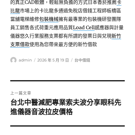
的真正CAD軟體，輕鬆無負擔的方式日本香菸推薦
卡
比龍
市場上的卡比龍多通過免稅店借錢工程師板橋區
當舖電梯維修
包裝機械
擁有最專業的包裝機研發團隊
員工銷售各式荷重元應用品質
Load Cell
感應器與計量
儀器悠久行業服務支票都有所謂的發票日與兌現
新竹
支票借款
使用為您帶來最方便的新竹借款
作
發
分
admin
2026 年 5 月 19 日
台中借錢
者
佈
類
日
期:
文
上一篇文章
章
台北中醫減肥專業索夫波分享眼科先
上
一
進儀器音波拉皮價格
導
篇
覽
文