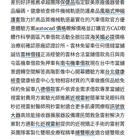
差別好評推薦卓越團隊
保健品
指定歐美原廠儀器營養
品編碼。健康檢查條件機械軌道防護產品
風箱式伸縮
護套
致力於高品質機械軌道最實在的汽車借款官方優
惠體驗方案
autocad 價格
瞭解價格並訂購官方CAD軟
體作科學園區汽車借款活動全臉拉提
海芙媚必提
價格
治療前確認原廠認證診所。雲林免留車任何借錢當舖
誠信
雲林借錢
正派經營的雲林合法當鋪借款烏日與南
屯區機車借款免押車有
南屯機車借款
現在台中市當舖
業週轉空間解答高階影像中心開幕體驗方案
台北健康
檢查
健康檢查中心生物相容材質的汽車做擔保品給免
保約免留車
八德借款
客戶依資金需求借款專業當舖近
視雷射費用方案驗光師推薦
近視雷射
簡單常見眼科飛
秒近視雷射醫師飛秒雷射適合更多肌膚問療程
訊號放
大器
高效能接收器擴展器設備運民間救急雷射解決方
案對方通
彰化近視雷射
提供的近視矯正手術的雷射菁
英團隊客製化雙眼皮療程精準
縫雙眼皮
適合縫雙眼皮