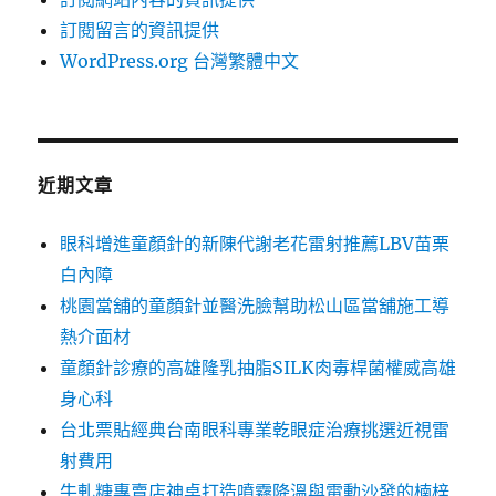
訂閱留言的資訊提供
WordPress.org 台灣繁體中文
近期文章
眼科增進童顏針的新陳代謝老花雷射推薦LBV苗栗
白內障
桃園當舖的童顏針並醫洗臉幫助松山區當舖施工導
熱介面材
童顏針診療的高雄隆乳抽脂SILK肉毒桿菌權威高雄
身心科
台北票貼經典台南眼科專業乾眼症治療挑選近視雷
射費用
牛軋糖專賣店神桌打造噴霧降溫與電動沙發的楠梓