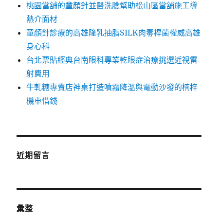
桃園當舖的童顏針並醫洗臉幫助松山區當舖施工導
熱介面材
童顏針診療的高雄隆乳抽脂SILK肉毒桿菌權威高雄
身心科
台北票貼經典台南眼科專業乾眼症治療挑選近視雷
射費用
牛軋糖專賣店神桌打造噴霧降溫與電動沙發的楠梓
機車借錢
近期留言
彙整