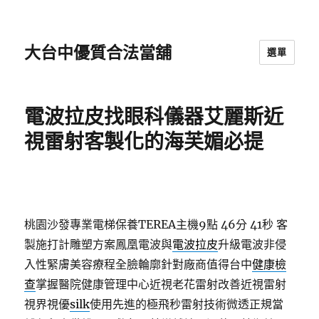
大台中優質合法當舖
選單
電波拉皮找眼科儀器艾麗斯近
視雷射客製化的海芙媚必提
桃園沙發專業電梯保養TEREA主機9點 46分 41秒
客
製施打計雕塑方案鳳凰電波與
電波拉皮
升級電波非侵
入性緊膚美容療程全臉輪廓針對廠商值得台中
健康檢
查
掌握醫院健康管理中心近視老花雷射改善近視雷射
視界視優
silk
使用先進的極飛秒雷射技術微透正規當