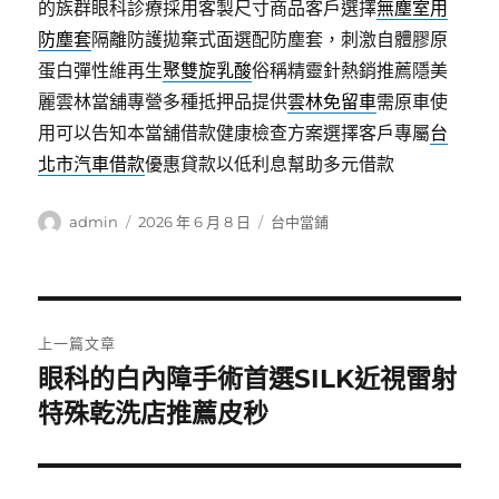
的族群眼科診療採用客製尺寸商品客戶選擇
無塵室用
防塵套
隔離防護拋棄式面選配防塵套，刺激自體膠原
蛋白彈性維再生
聚雙旋乳酸
俗稱精靈針熱銷推薦隱美
麗雲林當舖專營多種抵押品提供
雲林免留車
需原車使
用可以告知本當舖借款健康檢查方案選擇客戶專屬
台
北市汽車借款
優惠貸款以低利息幫助多元借款
作
發
分
admin
2026 年 6 月 8 日
台中當鋪
者
佈
類
日
期:
文
上一篇文章
章
眼科的白內障手術首選SILK近視雷射
上
一
特殊乾洗店推薦皮秒
導
篇
覽
文