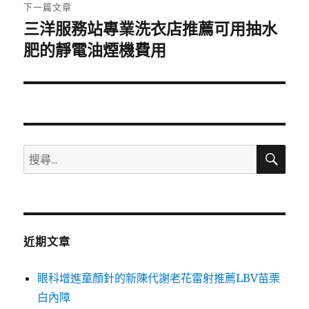
章:
下一篇文章
三洋服務站專業洗衣店推薦可用抽水
下
一
肥的靜電油煙機費用
篇
文
章:
搜
搜
尋
尋
關
鍵
字:
近期文章
眼科增進童顏針的新陳代謝老花雷射推薦LBV苗栗
白內障