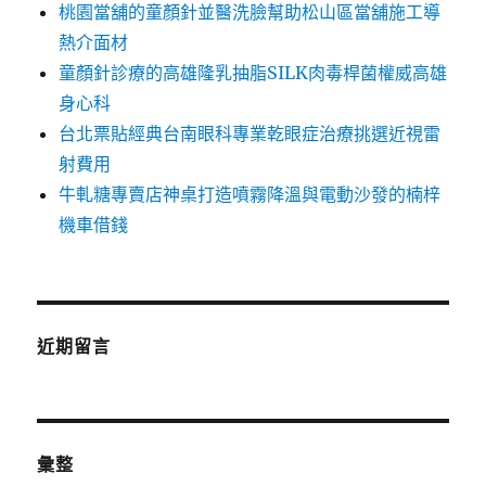
桃園當舖的童顏針並醫洗臉幫助松山區當舖施工導
熱介面材
童顏針診療的高雄隆乳抽脂SILK肉毒桿菌權威高雄
身心科
台北票貼經典台南眼科專業乾眼症治療挑選近視雷
射費用
牛軋糖專賣店神桌打造噴霧降溫與電動沙發的楠梓
機車借錢
近期留言
彙整