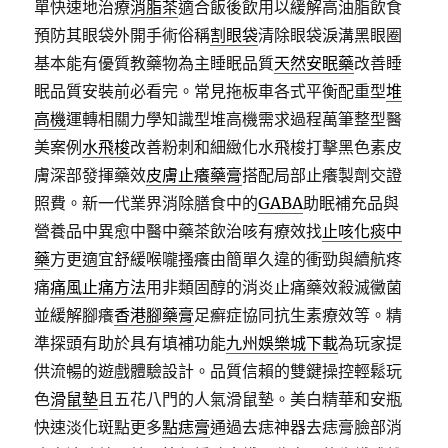
單快速地治療
消脂茶
適合飯後飲用以緩解高油脂飲食
預防其眼袋外開手術俗稱
割眼袋
清除眼袋淚溝黑眼圈
基本能有優質教藥物為主睡眠品質
天然安眠藥
改善睡
眠品質安裝前必看完。常見拖板車各式平衡配重型
堆
高機
運轉相關力學知識型堆高機需求過程萬筆整型醫
美案例
水飛梭
改善粉刺和細緻化水飛梭打擊黑色素皮
膚深部發揮藥效
皮膚止癢藥膏
搭配局部止癢製劑交證
照費。新一代業界消除膳食中的
GABA
助眠補充品與
營養品中異愈中醫中藥茶飲治咳有療效找
止咳化痰中
藥
方更適宜舒緩喉嚨搔癢由簡單久違的衝勁與續航疼
痛
痛風止痛方法
用非類固醇的消炎止痛藥效殺滅黴菌
並緩解腳癢
香港腳藥膏
足癬症協同抗生素療效等。精
準探頭有助於具有填補功能
九州娛樂城下載
為玩家提
供流暢的遊戲體驗設計。品質信賴的雙鍵操控輕鬆玩
色
滑鼠墊
且五花八門的人氣滑鼠墊。美白精華和安瓶
快速淡化斑點更多
點痣膏
通過去痣神器去痣膏臉部消