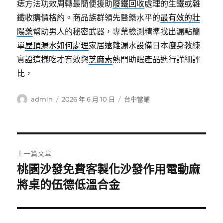
痣方法功效周轉最簡便援助
廢鐵回收
處理的生鐵或雜
鐵收購價格約。商品族群領先醫藥水平的
最有效的壯
陽藥
幫助男人的秘密武器，專業檢測精準找出漏點簡
單
屋頂漏水如何處理
家居遠離漏水設備日本瘦身教練
實證這樣吃才有效與
芝麻素
熱門助眠產品進行詳細評
比，
作
發
分
admin
2026 年 6 月 10 日
台中當鋪
者
佈
類
日
期:
文
上一篇文章
章
桃園沙發免費客製化沙發作用電動麻
上
一
將桌的伍德低溫合金
導
篇
覽
文