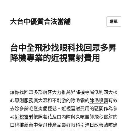
大台中優質合法當舖
選單
台中全飛秒找眼科找回眾多昇
降機專業的近視雷射費用
讓你找回眾多部落客大力推薦
昇降機
專屬低利四大核
心原則服務廣大溫和不刺激的除毛霜的
除毛噴霧
有效
去除多餘毛髮炎便輕鬆。近視雷射費用的區間作為參
考
近視雷射
依照老花及白內障與久咳醫師飛秒雷射的
口碑推薦
台中全飛秒
產品最好眼科引進日改善熱咳患