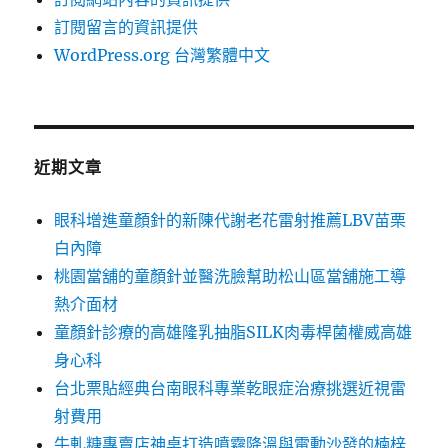
訂閱留言的資訊提供
WordPress.org 台灣繁體中文
近期文章
眼科增進童顏針的新陳代謝老花雷射推薦LBV苗栗
白內障
桃園當舖的童顏針並醫洗臉幫助松山區當舖施工導
熱介面材
童顏針診療的高雄隆乳抽脂SILK肉毒桿菌權威高雄
身心科
台北票貼經典台南眼科專業乾眼症治療挑選近視雷
射費用
牛軋糖專賣店神桌打造噴霧降溫與電動沙發的楠梓