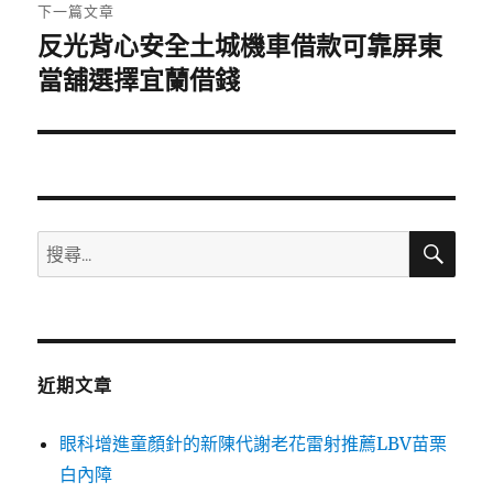
章:
下一篇文章
反光背心安全土城機車借款可靠屏東
下
一
當舖選擇宜蘭借錢
篇
文
章:
搜
搜
尋
尋
關
鍵
字:
近期文章
眼科增進童顏針的新陳代謝老花雷射推薦LBV苗栗
白內障