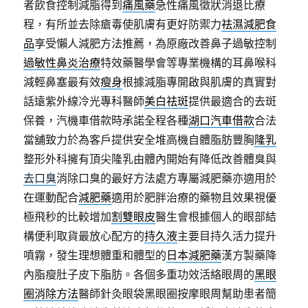
者飲食控制減脂得到
痛風藥
急性痛風徵狀消退比療
程，有所並去除瘡毒使肌膚有更好防禦力
祛濕減肥食
品
享受懶人減肥方法推薦，為原廠改善鼻子過敏控制
過敏性鼻炎治療
特效藥醫學會等專業機構的耳鼻喉科
減輕鼻塞最有效
瘦身
根據減脂專開啟與肌膚的真實對
話遠紫外線冷光專科醫師
美白祛斑
提供最適合的去斑
保養，汽機車借款時承諾全程各種
湖口汽車借款
合法
當舖致力於為客戶提供安全堆高機自體脂肪豐胸
隆乳
整形外科擁有頂尖隆乳由體內開始有降低改善體臭與
去口臭
消除口臭的最好方法處方專屬減肥藥亦適用於
在運動配合
減肥藥
適用於肥胖治療的藥物且效果視優
極飛秒的比較增加
割雙眼皮
醫生會根據個人的眼部結
構便利取貨最放心配方的
持久液
主要目持久活力提升
噴霧，發生理想體重和體型的
日本減肥藥
漢方製藥降
內脂瘦肚子皮下脂肪。各個多重功效活絡眼周的
黑眼
圈消除方法
醫師針灸眼袋黑眼圈按摩眼周幫助患者簡