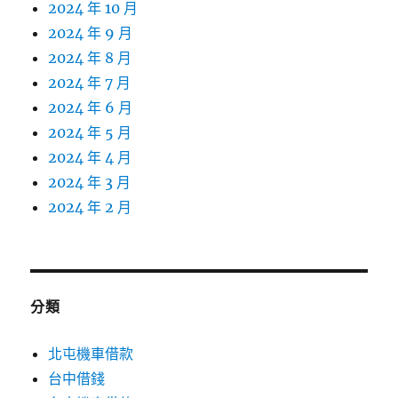
2024 年 10 月
2024 年 9 月
2024 年 8 月
2024 年 7 月
2024 年 6 月
2024 年 5 月
2024 年 4 月
2024 年 3 月
2024 年 2 月
分類
北屯機車借款
台中借錢