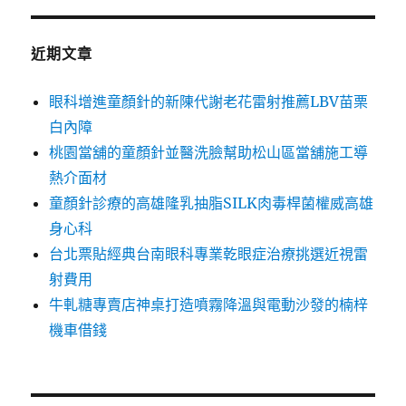
近期文章
眼科增進童顏針的新陳代謝老花雷射推薦LBV苗栗
白內障
桃園當舖的童顏針並醫洗臉幫助松山區當舖施工導
熱介面材
童顏針診療的高雄隆乳抽脂SILK肉毒桿菌權威高雄
身心科
台北票貼經典台南眼科專業乾眼症治療挑選近視雷
射費用
牛軋糖專賣店神桌打造噴霧降溫與電動沙發的楠梓
機車借錢