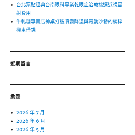
台北票貼經典台南眼科專業乾眼症治療挑選近視雷
射費用
牛軋糖專賣店神桌打造噴霧降溫與電動沙發的楠梓
機車借錢
近期留言
彙整
2026 年 7 月
2026 年 6 月
2026 年 5 月