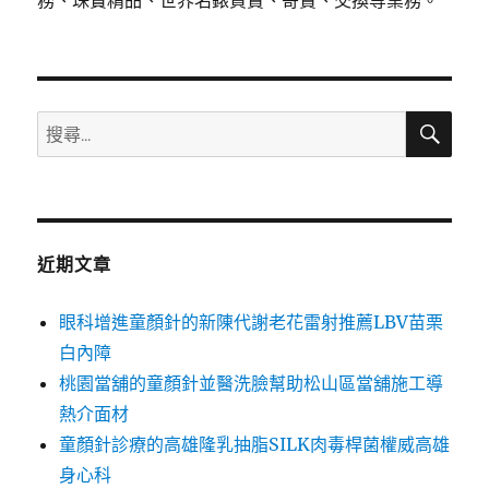
務、珠寶精品、世界名錶買賣、寄賣、交換等業務。
搜
搜
尋
尋
關
鍵
字:
近期文章
眼科增進童顏針的新陳代謝老花雷射推薦LBV苗栗
白內障
桃園當舖的童顏針並醫洗臉幫助松山區當舖施工導
熱介面材
童顏針診療的高雄隆乳抽脂SILK肉毒桿菌權威高雄
身心科