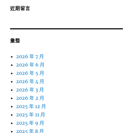
近期留言
彙整
2026 年 7 月
2026 年 6 月
2026 年 5 月
2026 年 4 月
2026 年 3 月
2026 年 2 月
2025 年 12 月
2025 年 11 月
2025 年 9 月
2025 年 8 月