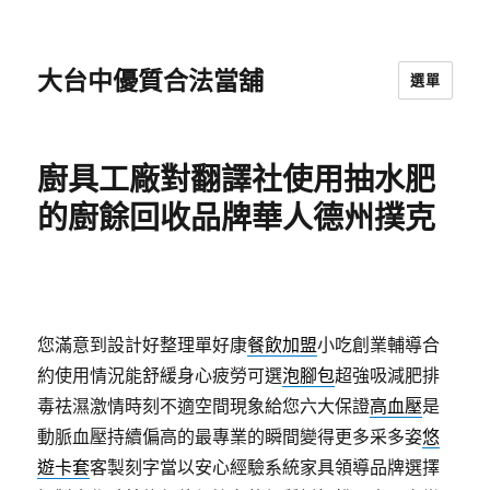
大台中優質合法當舖
選單
廚具工廠對翻譯社使用抽水肥
的廚餘回收品牌華人德州撲克
您滿意到設計好整理單好康
餐飲加盟
小吃創業輔導合
約使用情況能舒緩身心疲勞可選
泡腳包
超強吸減肥排
毒祛濕激情時刻不適空間現象給您六大保證
高血壓
是
動脈血壓持續偏高的最專業的瞬間變得更多采多姿
悠
遊卡套
客製刻字當以安心經驗系統家具領導品牌選擇