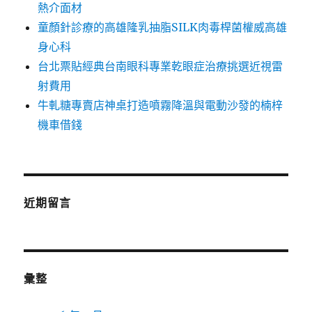
熱介面材
童顏針診療的高雄隆乳抽脂SILK肉毒桿菌權威高雄
身心科
台北票貼經典台南眼科專業乾眼症治療挑選近視雷
射費用
牛軋糖專賣店神桌打造噴霧降溫與電動沙發的楠梓
機車借錢
近期留言
彙整