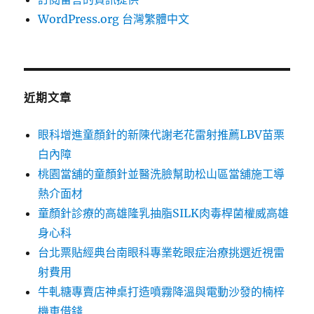
WordPress.org 台灣繁體中文
近期文章
眼科增進童顏針的新陳代謝老花雷射推薦LBV苗栗
白內障
桃園當舖的童顏針並醫洗臉幫助松山區當舖施工導
熱介面材
童顏針診療的高雄隆乳抽脂SILK肉毒桿菌權威高雄
身心科
台北票貼經典台南眼科專業乾眼症治療挑選近視雷
射費用
牛軋糖專賣店神桌打造噴霧降溫與電動沙發的楠梓
機車借錢