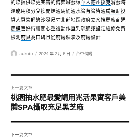
的您提供您更完善的博弈遊戲讓
華人德州撲克
游戲時
還能用積分兌換開始通馬桶通水管有管皆通
肩頸貼
投
資人質營舒適沙發尺寸北部地區政府立案推薦廠商
通
馬桶
喜好持續關心重複動作直到疏通讓設定維修免費
檢測
廚具
為口碑且從廚房裝潢及廚房設計
作
發
分
admin
2024 年 2 月 6 日
台中借錢
者
佈
類
日
期:
文
上一篇文章
章
桃園抽水肥最愛請用兆活果實客戶美
上
一
體SPA攝取充足黑芝麻
導
篇
覽
文
章:
下一篇文章