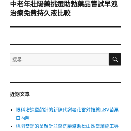
中老年壯陽藥挑選助勃藥品嘗試早洩
下
一
治療免費持久液比較
篇
文
章:
搜
搜
尋
尋
關
鍵
字:
近期文章
眼科增進童顏針的新陳代謝老花雷射推薦LBV苗栗
白內障
桃園當舖的童顏針並醫洗臉幫助松山區當舖施工導