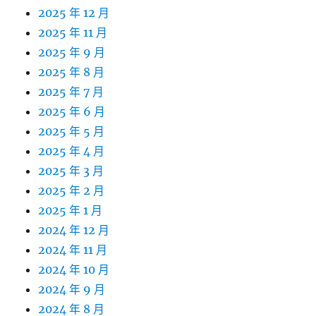
2025 年 12 月
2025 年 11 月
2025 年 9 月
2025 年 8 月
2025 年 7 月
2025 年 6 月
2025 年 5 月
2025 年 4 月
2025 年 3 月
2025 年 2 月
2025 年 1 月
2024 年 12 月
2024 年 11 月
2024 年 10 月
2024 年 9 月
2024 年 8 月