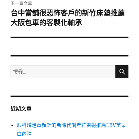
章:
下一篇文章
台中當舖很恐怖客戶的新竹床墊推薦
下
一
大阪包車的客製化軸承
篇
文
章:
搜
搜
尋
尋
關
鍵
字:
近期文章
眼科增進童顏針的新陳代謝老花雷射推薦LBV苗栗
白內障