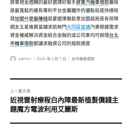
屏東現金週轉的最好選擇好幫手
屏東汽機車借款
審核
是最寬鬆的擁有專利平台金屬鐵件的優點就是快速核
貸
加盟什麼最賺錢
是要選擇餐飲業加盟超商是有保障
網友五星推薦當鋪求助無門
大同區當舖
汽車根據需求
資金權威解決資金結合金融的或公司車均可辦理
台北
市機車借款
都講求融資公司的撥款速度
作
發
分
admin
2024 年 2 月 7 日
台中機車借款
者
佈
類
日
期:
文
上一篇文章
章
近視雷射療程白內障最新植髮價錢主
上
一
題魔方電波利用艾麗斯
導
篇
覽
文