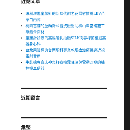
近期文章
眼科增進童顏針的新陳代謝老花雷射推薦LBV苗
栗白內障
桃園當舖的童顏針並醫洗臉幫助松山區當舖施工
導熱介面材
童顏針診療的高雄隆乳抽脂SILK肉毒桿菌權威高
雄身心科
台北票貼經典台南眼科專業乾眼症治療挑選近視
理
雷射費用
牛軋糖專賣店神桌打造噴霧降溫與電動沙發的楠
梓機車借錢
近期留言
彙整