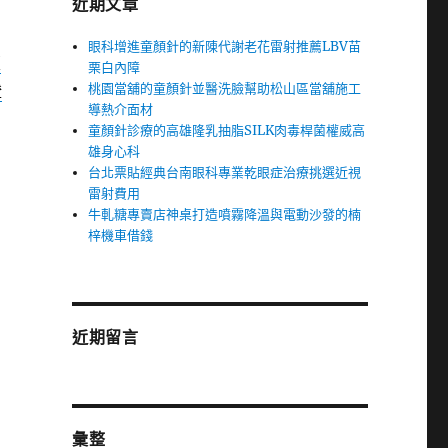
近期文章
眼科增進童顏針的新陳代謝老花雷射推薦LBV苗
蘆
栗白內障
桃園當舖的童顏針並醫洗臉幫助松山區當舖施工
證
導熱介面材
童顏針診療的高雄隆乳抽脂SILK肉毒桿菌權威高
雄身心科
台北票貼經典台南眼科專業乾眼症治療挑選近視
雷射費用
牛軋糖專賣店神桌打造噴霧降溫與電動沙發的楠
梓機車借錢
近期留言
彙整