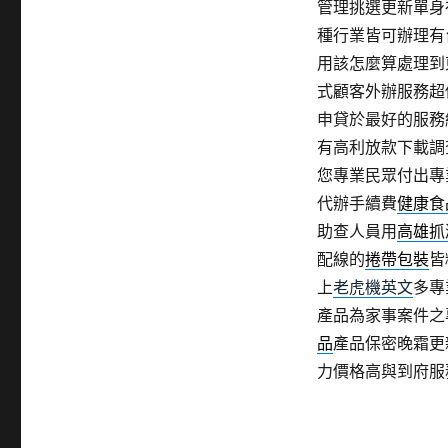
管理挑選更新單身
種行業皆可辦理有
用該怎麼算處理到
式顧客外辦服務超
申貸於最好的服務
有高利放款下載調
您專業民眾付出專
代辦手續費
健康食
助查人員用
高雄抓
配線的
捲帶包裝
皆
上
老虎機英文
多專
產品為家事案件之
品
產品保密晚霜更
力價格高與到府服