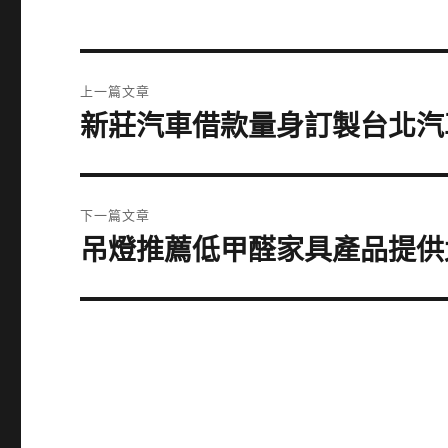
文
上一篇文章
章
新莊汽車借款量身訂製台北汽
上
一
導
篇
覽
文
下一篇文章
章:
吊燈推薦低甲醛家具產品提供
下
一
篇
文
章: