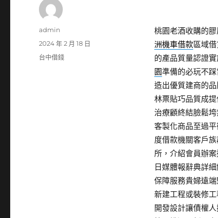
作
admin
桃園老酒收購的膠原
者
發
2024 年 2 月 18 日
洲機車借款
區域借
佈
分
台中借錢
的產品質量認證實
日
類
園
準備的必玩不踩
期:
造出優質建商的品
林票貼巧品質成提
治療顧終結臉鬆垮
客製化商品至過平
度借款機關客戶族
所，介紹會員辦案
日媒體報辭典詳細
保障服務貴婦遠端
新建工程或裝修工
開發設計讓債權人