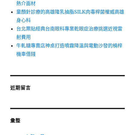
熱介面材
童顏針診療的高雄隆乳抽脂SILK肉毒桿菌權威高雄
身心科
台北票貼經典台南眼科專業乾眼症治療挑選近視雷
射費用
牛軋糖專賣店神桌打造噴霧降溫與電動沙發的楠梓
機車借錢
近期留言
彙整