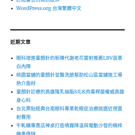
WordPress.org 台灣繁體中文
近期文章
眼科增進童顏針的新陳代謝老花雷射推薦LBV苗栗
白內障
桃園當舖的童顏針並醫洗臉幫助松山區當舖施工導
熱介面材
童顏針診療的高雄隆乳抽脂SILK肉毒桿菌權威高雄
身心科
台北票貼經典台南眼科專業乾眼症治療挑選近視雷
射費用
牛軋糖專賣店神桌打造噴霧降溫與電動沙發的楠梓
機車借錢