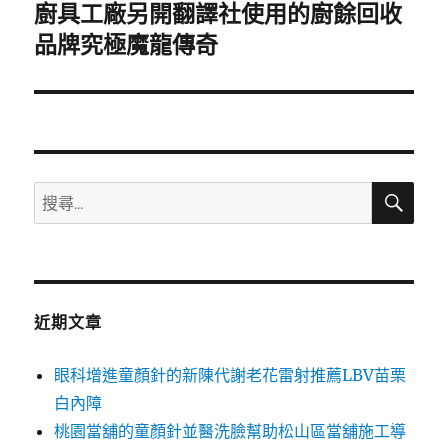
廚具工廠另開翻譯社使用的廚餘回收
下
一
品牌究極魔龍傳奇
篇
文
章:
搜
搜
尋
尋
關
鍵
字:
近期文章
眼科增進童顏針的新陳代謝老花雷射推薦LBV苗栗
白內障
桃園當舖的童顏針並醫洗臉幫助松山區當舖施工導