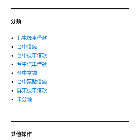
分類
北屯機車借款
台中借錢
台中機車借款
台中汽車借款
台中當鋪
台中票貼借錢
屏東機車借款
未分類
其他操作