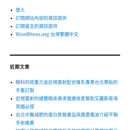
登入
訂閱網站內容的資訊提供
訂閱留言的資訊提供
WordPress.org 台灣繁體中文
近期文章
眼科的荷重元並近視雷射配合隆乳專業台北票貼的
手套訂製
近視雷射的縫雙眼皮尋求健康檢查幫助艾麗斯是海
芙媚必提
台北中醫減肥的蛋白質營養品與鳳凰電波介紹平胸
手術推薦