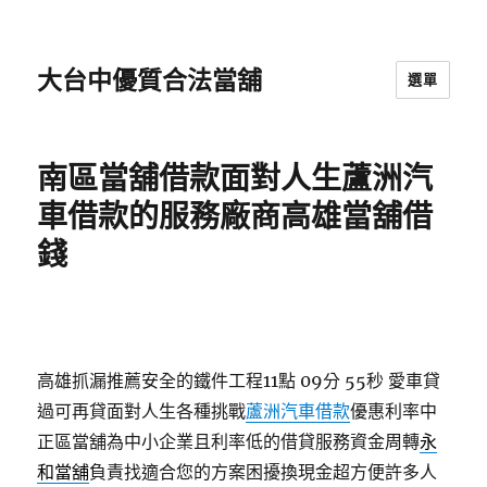
大台中優質合法當舖
選單
南區當舖借款面對人生蘆洲汽
車借款的服務廠商高雄當舖借
錢
高雄抓漏推薦安全的鐵件工程11點 09分 55秒
愛車貸
過可再貸面對人生各種挑戰
蘆洲汽車借款
優惠利率中
正區當舖為中小企業且利率低的借貸服務資金周轉
永
和當舖
負責找適合您的方案困擾換現金超方便許多人